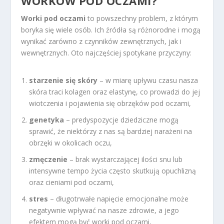
WORKÓW POD OCZAMI?
Worki pod oczami
to powszechny problem, z którym
boryka się wiele osób. Ich źródła są różnorodne i mogą
wynikać zarówno z czynników zewnętrznych, jak i
wewnętrznych. Oto najczęściej spotykane przyczyny:
starzenie się skóry
– w miarę upływu czasu nasza
skóra traci kolagen oraz elastynę, co prowadzi do jej
wiotczenia i pojawienia się obrzęków pod oczami,
genetyka
– predyspozycje dziedziczne mogą
sprawić, że niektórzy z nas są bardziej narażeni na
obrzęki w okolicach oczu,
zmęczenie
– brak wystarczającej ilości snu lub
intensywne tempo życia często skutkują opuchlizną
oraz cieniami pod oczami,
stres
– długotrwałe napięcie emocjonalne może
negatywnie wpływać na nasze zdrowie, a jego
efektem mogą być worki pod oczami,