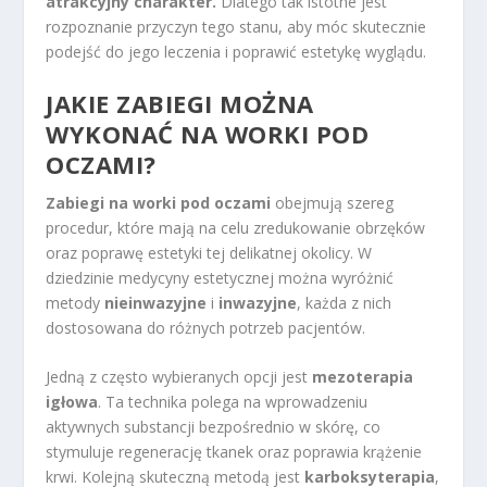
atrakcyjny charakter.
Dlatego tak istotne jest
rozpoznanie przyczyn tego stanu, aby móc skutecznie
podejść do jego leczenia i poprawić estetykę wyglądu.
JAKIE ZABIEGI MOŻNA
WYKONAĆ NA WORKI POD
OCZAMI?
Zabiegi na worki pod oczami
obejmują szereg
procedur, które mają na celu zredukowanie obrzęków
oraz poprawę estetyki tej delikatnej okolicy. W
dziedzinie medycyny estetycznej można wyróżnić
metody
nieinwazyjne
i
inwazyjne
, każda z nich
dostosowana do różnych potrzeb pacjentów.
Jedną z często wybieranych opcji jest
mezoterapia
igłowa
. Ta technika polega na wprowadzeniu
aktywnych substancji bezpośrednio w skórę, co
stymuluje regenerację tkanek oraz poprawia krążenie
krwi. Kolejną skuteczną metodą jest
karboksyterapia
,