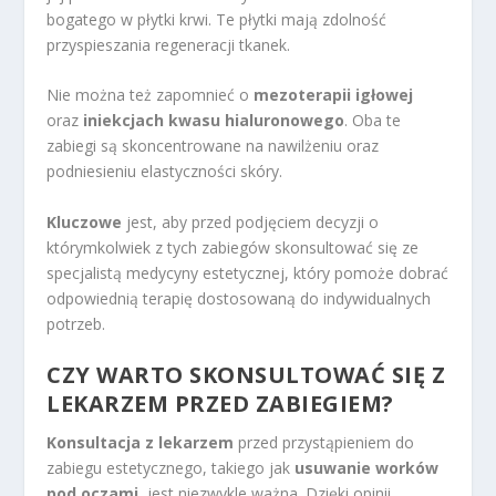
bogatego w płytki krwi. Te płytki mają zdolność
przyspieszania regeneracji tkanek.
Nie można też zapomnieć o
mezoterapii igłowej
oraz
iniekcjach kwasu hialuronowego
. Oba te
zabiegi są skoncentrowane na nawilżeniu oraz
podniesieniu elastyczności skóry.
Kluczowe
jest, aby przed podjęciem decyzji o
którymkolwiek z tych zabiegów skonsultować się ze
specjalistą medycyny estetycznej, który pomoże dobrać
odpowiednią terapię dostosowaną do indywidualnych
potrzeb.
CZY WARTO SKONSULTOWAĆ SIĘ Z
LEKARZEM PRZED ZABIEGIEM?
Konsultacja z lekarzem
przed przystąpieniem do
zabiegu estetycznego, takiego jak
usuwanie worków
pod oczami
, jest niezwykle ważna. Dzięki opinii