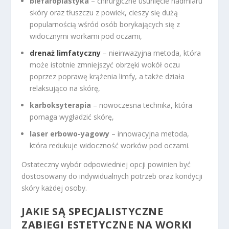
blefaroplastyka
– chirurgiczne usunięcie nadmiaru
skóry oraz tłuszczu z powiek, cieszy się dużą
popularnością wśród osób borykających się z
widocznymi workami pod oczami,
drenaż limfatyczny
– nieinwazyjna metoda, która
może istotnie zmniejszyć obrzęki wokół oczu
poprzez poprawę krążenia limfy, a także działa
relaksująco na skórę,
karboksyterapia
– nowoczesna technika, która
pomaga wygładzić skórę,
laser erbowo-yagowy
– innowacyjna metoda,
która redukuje widoczność worków pod oczami.
Ostateczny wybór odpowiedniej opcji powinien być
dostosowany do indywidualnych potrzeb oraz kondycji
skóry każdej osoby.
JAKIE SĄ SPECJALISTYCZNE
ZABIEGI ESTETYCZNE
NA WORKI