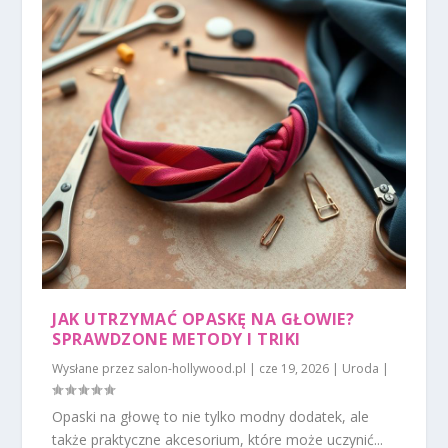
JAK UTRZYMAĆ OPASKĘ NA GŁOWIE?
SPRAWDZONE METODY I TRIKI
Wysłane przez
salon-hollywood.pl
|
cze 19, 2026
|
Uroda
|
Opaski na głowę to nie tylko modny dodatek, ale
także praktyczne akcesorium, które może uczynić...