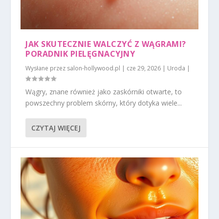
JAK SKUTECZNIE WALCZYĆ Z WĄGRAMI?
PORADNIK PIELĘGNACYJNY
Wysłane przez
salon-hollywood.pl
|
cze 29, 2026
|
Uroda
|
Wągry, znane również jako zaskórniki otwarte, to
powszechny problem skórny, który dotyka wiele...
CZYTAJ WIĘCEJ