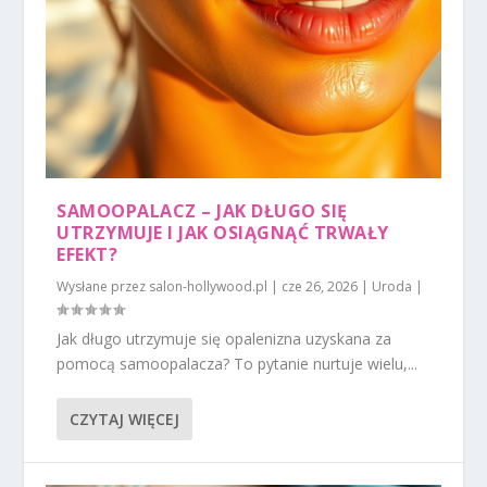
SAMOOPALACZ – JAK DŁUGO SIĘ
UTRZYMUJE I JAK OSIĄGNĄĆ TRWAŁY
EFEKT?
Wysłane przez
salon-hollywood.pl
|
cze 26, 2026
|
Uroda
|
Jak długo utrzymuje się opalenizna uzyskana za
pomocą samoopalacza? To pytanie nurtuje wielu,...
CZYTAJ WIĘCEJ