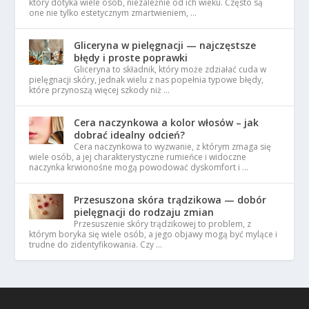
który dotyka wiele osób, niezależnie od ich wieku. Często są
one nie tylko estetycznym zmartwieniem, …
Gliceryna w pielęgnacji — najczęstsze
błędy i proste poprawki
Gliceryna to składnik, który może zdziałać cuda w
pielęgnacji skóry, jednak wielu z nas popełnia typowe błędy,
które przynoszą więcej szkody niż …
Cera naczynkowa a kolor włosów – jak
dobrać idealny odcień?
Cera naczynkowa to wyzwanie, z którym zmaga się
wiele osób, a jej charakterystyczne rumieńce i widoczne
naczynka krwionośne mogą powodować dyskomfort i …
Przesuszona skóra trądzikowa — dobór
pielęgnacji do rodzaju zmian
Przesuszenie skóry trądzikowej to problem, z
którym boryka się wiele osób, a jego objawy mogą być mylące i
trudne do zidentyfikowania. Czy …