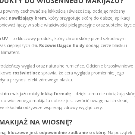
ODUKTY DO WIOSENNEGO MAKIJAŻU?
u
powinny cechować się lekkością i świeżością, oddając radosny
sować
nawilżający krem
, który przygotuje skórę do dalszej aplikacji
onieważ łączy w sobie właściwości pielęgnacyjne oraz subtelne krycie
i UV
– to kluczowy produkt, który chroni skórę przed szkodliwym
s cieplejszych dni.
Rozświetlające fluidy
dodają cerze blasku i
 klimatem.
łodzieńczy wygląd oraz naturalne rumieńce. Odcienie brzoskwiniowe
atkowo
rozświetlacz
sprawia, że cera wygląda promiennie; jego
idyna przynosi efekt zdrowego blasku.
i do makijażu
miały
lekką formułę
– dzięki temu nie obciążają skór
w do wiosennego makijażu dobrze jest zwrócić uwagę na ich skład;
 składniki odżywcze wspierają zdrowy wygląd cery.
MAKIJAŻ NA WIOSNĘ?
ną, kluczowe jest odpowiednie zadbanie o skórę.
Na początek