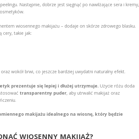
peelingu. Następnie, dobrze jest sięgnąć po nawilżające sera i kremy
 kosmetyków.
mentem wiosennego makijażu – dodaje on skórze zdrowego blasku.
 cery, takie jak:
raz wokół brwi, co jeszcze bardziej uwydatni naturalny efekt.
yk prezentuje się lepiej i dłużej utrzymuje.
Użycie różu doda
zastosować
transparentny puder
, aby utrwalić makijaż oraz
ńczeniu.
romiennego makijażu idealnego na wiosnę, który będzie
ONAĆ WIOSENNY MAKIJAŻ?