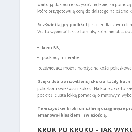
warto ją dokładnie oczyścić, najlepiej za pomocą 
które przygotowują cerę do dalszego nałożenia
Rozświetlający podkład
jest nieodłącznym ele
Warto wybierać lekkie formuły, które nie obciążają
krem BB,
podkłady mineralne.
Rozświetlacz można nałożyć na kości policzkowe o
Dzięki dobrze nawilżonej skórze każdy kosmet
policzkom świeżości i koloru. Na koniec warto 
podkreślić usta lekką pomadką o matowym wyko
Te wszystkie kroki umożliwią osiągnięcie p
emanował blaskiem i świeżością.
KROK PO KROKU – JAK WYK