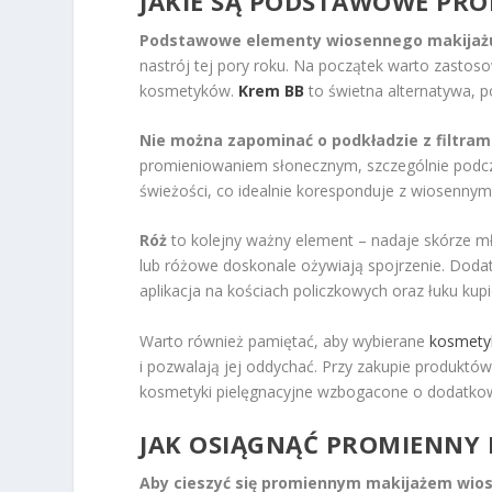
JAKIE SĄ PODSTAWOWE PR
Podstawowe elementy wiosennego makijaż
nastrój tej pory roku. Na początek warto zasto
kosmetyków.
Krem BB
to świetna alternatywa, p
Nie można zapominać o podkładzie z filtram
promieniowaniem słonecznym, szczególnie podcza
świeżości, co idealnie koresponduje z wiosennym
Róż
to kolejny ważny element – nadaje skórze m
lub różowe doskonale ożywiają spojrzenie. Dod
aplikacja na kościach policzkowych oraz łuku kup
Warto również pamiętać, aby wybierane
kosmetyk
i pozwalają jej oddychać. Przy zakupie produktó
kosmetyki pielęgnacyjne wzbogacone o dodatkowe
JAK OSIĄGNĄĆ PROMIENNY 
Aby cieszyć się promiennym makijażem wios