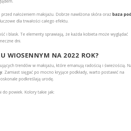
glądem.
i przed nałożeniem makijażu. Dobrze nawilżona skóra oraz
baza po
luczowe dla trwałości całego efektu.
ość i blask. Te elementy sprawiają, że każda kobieta może wyglądać
neczne dni.
AŻU WIOSENNYM NA 2022 ROK?
tujących trendów w makijażu, które emanują radością i świeżością. N
ry
. Zamiast sięgać po mocno kryjące podkłady, warto postawić na
 doskonale podkreślają urodę.
 do powiek. Kolory takie jak: