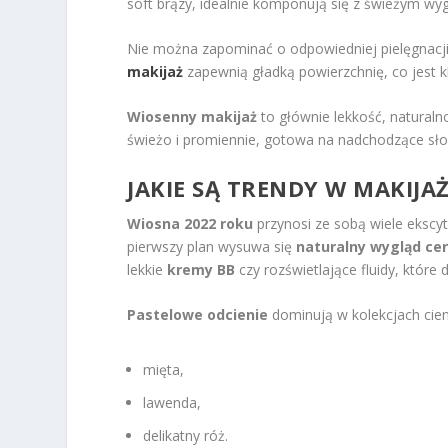
soft brązy, idealnie komponują się z świeżym wy
Nie można zapominać o odpowiedniej pielęgnacj
makijaż
zapewnią gładką powierzchnię, co jest k
Wiosenny makijaż
to głównie lekkość, naturaln
świeżo i promiennie, gotowa na nadchodzące sło
JAKIE SĄ TRENDY W MAKIJ
Wiosna 2022 roku
przynosi ze sobą wiele ekscy
pierwszy plan wysuwa się
naturalny wygląd ce
lekkie
kremy BB
czy rozświetlające fluidy, które
Pastelowe odcienie
dominują w kolekcjach cieni
mięta,
lawenda,
delikatny róż.