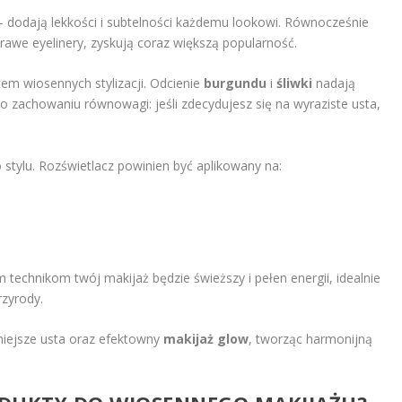
– dodają lekkości i subtelności każdemu lookowi. Równocześnie
rawe eyelinery, zyskują coraz większą popularność.
em wiosennych stylizacji. Odcienie
burgundu
i
śliwki
nadają
o zachowaniu równowagi: jeśli zdecydujesz się na wyraziste usta,
stylu. Rozświetlacz powinien być aplikowany na:
ym technikom twój makijaż będzie świeższy i pełen energii, idealnie
rzyrody.
niejsze usta oraz efektowny
makijaż glow
, tworząc harmonijną