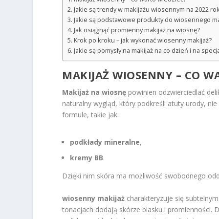
Jakie są trendy w makijażu wiosennym na 2022 ro
Jakie są podstawowe produkty do wiosennego ma
Jak osiągnąć promienny makijaż na wiosnę?
Krok po kroku – jak wykonać wiosenny makijaż?
Jakie są pomysły na makijaż na co dzień i na specj
MAKIJAŻ WIOSENNY – CO W
Makijaż na wiosnę
powinien odzwierciedlać deli
naturalny wygląd, który podkreśli atuty urody, ni
formule, takie jak:
podkłady mineralne
,
kremy BB
.
Dzięki nim skóra ma możliwość swobodnego odd
wiosenny makijaż
charakteryzuje się subtelny
tonacjach dodają skórze blasku i promienności. De