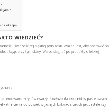
k?
kijażu?
alne okazje?
ARTO WIEDZIEĆ?
katność i świeżość tej pięknej pory roku. Ważne jest, aby postawić na
e obciążając przy tym skóry. Warto sięgnąć po produkty o lekkiej
ychania.
m akcentowaniem rysów twarzy.
Rozświetlacze
i
róż
w pastelowych
likatne cienie do powiek w jasnych kolorach, takich jak pastele czy