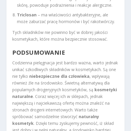
skórę, powoduje podrażnienia i reakcje alergiczne.
Triclosan
– ma właściwości antybakteryjne, ale
może zaburzać pracę hormonów i być rakotwórczy.
Tych składników nie powinno być w dobrej jakości
kosmetykach, które można bezpiecznie stosować.
PODSUMOWANIE
Codzienna pielęgnacja jest bardzo ważna, warto jednak
unikać szkodliwych składników w kosmetykach. Są one
nie tylko
niebezpieczne dla człowieka
, wpływają
również źle na środowisko. Świetną alternatywą dla
popularnych drogeryjnych kosmetyków, są
kosmetyki
naturalne
. Coraz więcej ich w sklepach, jednak
największą i najciekawszą ofertę można znaleźć na
stronach drogerii internetowych. Warto także
spróbować samodzielnie stworzyć
naturalny
kosmetyk
. Dzięki temu zyskujemy pewność, iż skład
jest dobry i w pełni naturalny, a środowisko bardziej