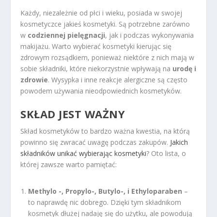
Każdy, niezależnie od płci i wieku, posiada w swojej
kosmetyczce jakieś kosmetyki. Są potrzebne zarówno
w
codziennej pielęgnacji
, jak i podczas wykonywania
makijażu. Warto wybierać kosmetyki kierując się
zdrowym rozsądkiem, ponieważ niektóre z nich mają w
sobie składniki, które niekorzystnie wpływają na
urodę i
zdrowie
. Wysypka i inne reakcje alergiczne są często
powodem używania nieodpowiednich kosmetyków.
SKŁAD JEST WAŻNY
Skład kosmetyków to bardzo ważna kwestia, na którą
powinno się zwracać uwagę podczas zakupów.
Jakich
składników unikać wybierając kosmetyki
? Oto lista, o
której zawsze warto pamiętać:
Methylo -, Propylo-, Butylo-, i Ethyloparaben
–
to naprawdę nic dobrego. Dzięki tym składnikom
kosmetyk dłużej nadaję się do użytku, ale powodują