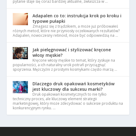
pytanie staje się coraz bardziej aktualne, zwłaszcza w …
Adapalen co to: instrukcja krok po kroku i
typowe pułapki
Zmagasz się z trądzikiem, a może już próbowałeś
różnych metod, które nie przyniosły oczekiwanych rezultatów?
Adapalen, nowoczesny retinoid, może być odpowiedzią na …
Jak pielęgnować i stylizować kręcone
włosy męskie?
Kręcone włosy męskie to temat, który zyskuje na
popularności, a ich naturalny urok potrafi przyciągnąć
spojrzenia. Mężczyźni z prostymi kosmykami często marzą …
Dlaczego druk opakowań kosmetyków
jest kluczowy dla sukcesu marki?
Druk opakowań kosmetycznych to nie tylko
techniczny proces, ale kluczowy element strategii
marketingowej, który może zdecydować o sukcesie produktu na
konkurencyjnym rynku. …