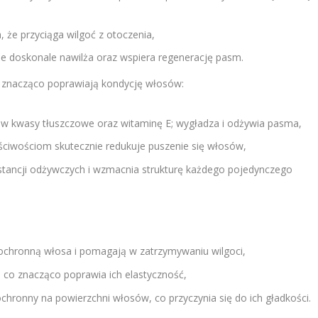
, że przyciąga wilgoć z otoczenia,
kże doskonale nawilża oraz wspiera regenerację pasm.
e znacząco poprawiają kondycję włosów:
y w kwasy tłuszczowe oraz witaminę E; wygładza i odżywia pasma,
ciwościom skutecznie redukuje puszenie się włosów,
stancji odżywczych i wzmacnia strukturę każdego pojedynczego
 ochronną włosa i pomagają w zatrzymywaniu wilgoci,
, co znacząco poprawia ich elastyczność,
ochronny na powierzchni włosów, co przyczynia się do ich gładkości.