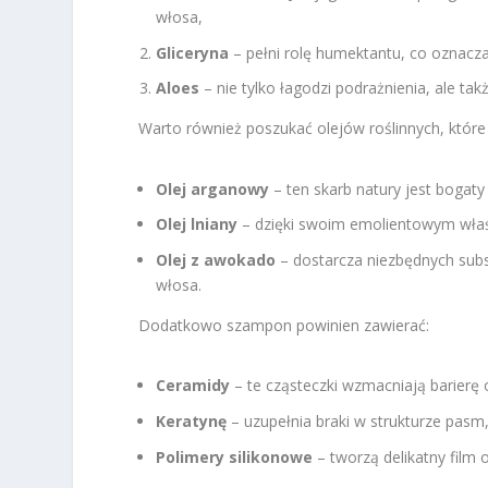
włosa,
Gliceryna
– pełni rolę humektantu, co oznacza
Aloes
– nie tylko łagodzi podrażnienia, ale ta
Warto również poszukać olejów roślinnych, któr
Olej arganowy
– ten skarb natury jest bogat
Olej lniany
– dzięki swoim emolientowym właś
Olej z awokado
– dostarcza niezbędnych sub
włosa.
Dodatkowo szampon powinien zawierać:
Ceramidy
– te cząsteczki wzmacniają barierę
Keratynę
– uzupełnia braki w strukturze pasm
Polimery silikonowe
– tworzą delikatny film 