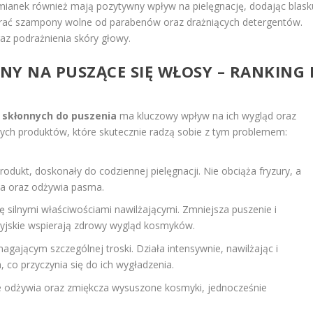
rumianek również mają pozytywny wpływ na pielęgnację, dodając blask
ierać szampony wolne od parabenów oraz drażniących detergentów.
az podrażnienia skóry głowy.
ONY NA PUSZĄCE SIĘ WŁOSY – RANKING 
skłonnych do puszenia
ma kluczowy wpływ na ich wygląd oraz
szych produktów, które skutecznie radzą sobie z tym problemem:
produkt, doskonały do codziennej pielęgnacji. Nie obciąża fryzury, a
lża oraz odżywia pasma.
ę silnymi właściwościami nawilżającymi. Zmniejsza puszenie i
edyjskie wspierają zdrowy wygląd kosmyków.
jącym szczególnej troski. Działa intensywnie, nawilżając i
 co przyczynia się do ich wygładzenia.
e odżywia oraz zmiękcza wysuszone kosmyki, jednocześnie