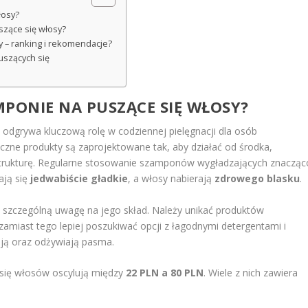
łosy?
szące się włosy?
y – ranking i rekomendacje?
uszących się
MPONIE NA PUSZĄCE SIĘ WŁOSY?
ę
odgrywa kluczową rolę w codziennej pielęgnacji dla osób
yczne produkty są zaprojektowane tak, aby działać od środka,
strukturę. Regularne stosowanie szamponów wygładzających znacząc
ają się
jedwabiście gładkie
, a włosy nabierają
zdrowego blasku
.
 szczególną uwagę na jego skład. Należy unikać produktów
amiast tego lepiej poszukiwać opcji z łagodnymi detergentami i
ają oraz odżywiają pasma.
się włosów oscylują między
22 PLN a 80 PLN
. Wiele z nich zawiera