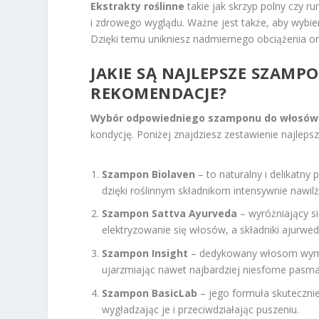
Ekstrakty roślinne
takie jak skrzyp polny czy 
i zdrowego wyglądu. Ważne jest także, aby wyb
Dzięki temu unikniesz nadmiernego obciążenia or
JAKIE SĄ NAJLEPSZE SZAMP
REKOMENDACJE?
Wybór odpowiedniego szamponu do włosów 
kondycję. Poniżej znajdziesz zestawienie najlep
Szampon Biolaven
– to naturalny i delikatny 
dzięki roślinnym składnikom intensywnie nawi
Szampon Sattva Ayurveda
– wyróżniający si
elektryzowanie się włosów, a składniki ajurw
Szampon Insight
– dedykowany włosom wymaga
ujarzmiając nawet najbardziej niesforne pasma,
Szampon BasicLab
– jego formuła skuteczni
wygładzając je i przeciwdziałając puszeniu.