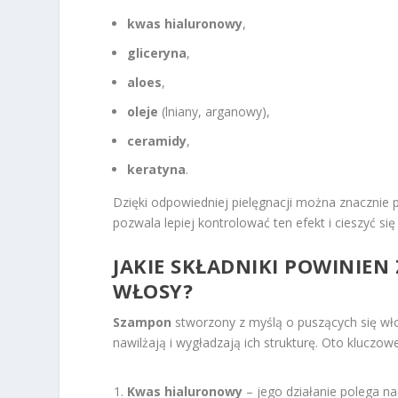
kwas hialuronowy
,
gliceryna
,
aloes
,
oleje
(lniany, arganowy),
ceramidy
,
keratyna
.
Dzięki odpowiedniej pielęgnacji można znacznie 
pozwala lepiej kontrolować ten efekt i cieszyć si
JAKIE SKŁADNIKI POWINIEN
WŁOSY?
Szampon
stworzony z myślą o puszących się wło
nawilżają i wygładzają ich strukturę. Oto klucz
Kwas hialuronowy
– jego działanie polega n