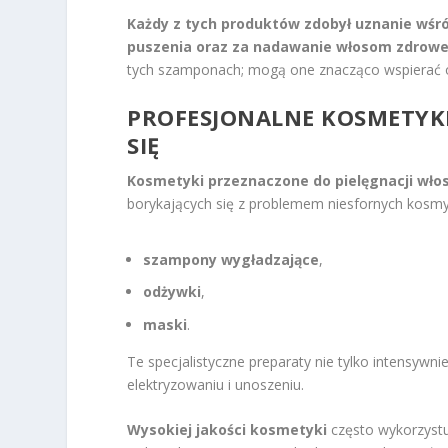
Każdy z tych produktów zdobył uznanie wś
puszenia oraz za nadawanie włosom zdrowe
tych szamponach; mogą one znacząco wspierać o
PROFESJONALNE KOSMETYK
SIĘ
Kosmetyki przeznaczone do pielęgnacji wło
borykających się z problemem niesfornych kosmyk
szampony wygładzające
,
odżywki
,
maski
.
Te specjalistyczne preparaty nie tylko intensywni
elektryzowaniu i unoszeniu.
Wysokiej jakości kosmetyki
często wykorzystu