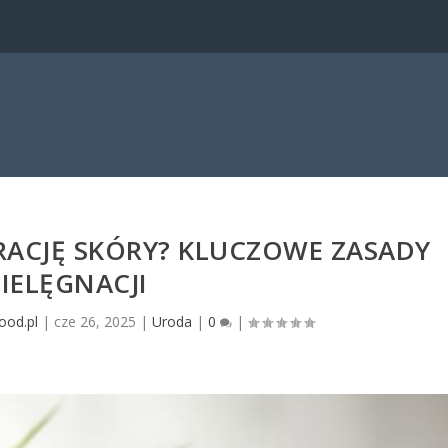
RACJĘ SKÓRY? KLUCZOWE ZASADY
PIELĘGNACJI
ood.pl
|
cze 26, 2025
|
Uroda
|
0
|