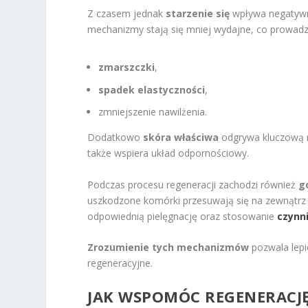
Z czasem jednak
starzenie się
wpływa negatywni
mechanizmy stają się mniej wydajne, co prowadzi
zmarszczki
,
spadek elastyczności
,
zmniejszenie nawilżenia.
Dodatkowo
skóra właściwa
odgrywa kluczową r
także wspiera układ odpornościowy.
Podczas procesu regeneracji zachodzi również
g
uszkodzone komórki przesuwają się na zewnątrz
odpowiednią pielęgnację oraz stosowanie
czynn
Zrozumienie tych mechanizmów
pozwala lepi
regeneracyjne.
JAK WSPOMÓC REGENERACJĘ