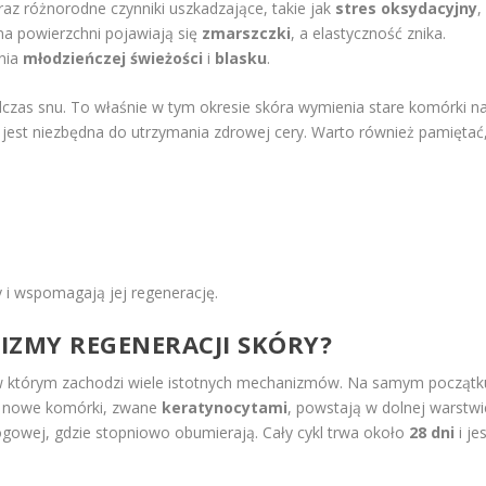
oraz różnorodne czynniki uszkadzające, takie jak
stres oksydacyjny
,
na powierzchni pojawiają się
zmarszczki
, a elastyczność znika.
enia
młodzieńczej świeżości
i
blasku
.
czas snu. To właśnie w tym okresie skóra wymienia stare komórki n
i jest niezbędna do utrzymania zdrowej cery. Warto również pamiętać
 i wspomagają jej regenerację.
NIZMY REGENERACJI SKÓRY?
w którym zachodzi wiele istotnych mechanizmów. Na samym początk
e nowe komórki, zwane
keratynocytami
, powstają w dolnej warstwi
ogowej, gdzie stopniowo obumierają. Cały cykl trwa około
28 dni
i je