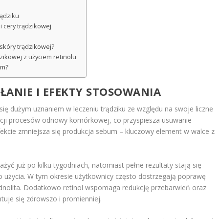
rądziku
 cery trądzikowej
 skóry trądzikowej?
zikowej z użyciem retinolu
em?
AŁANIE I EFEKTY STOSOWANIA
y się dużym uznaniem w leczeniu trądziku ze względu na swoje liczne
gulacji procesów odnowy komórkowej, co przyspiesza usuwanie
kcie zmniejsza się produkcja sebum – kluczowy element w walce z
yć już po kilku tygodniach, natomiast pełne rezultaty stają się
o użycia. W tym okresie użytkownicy często dostrzegają poprawę
j jednolita. Dodatkowo retinol wspomaga redukcję przebarwień oraz
tuje się zdrowszo i promienniej.