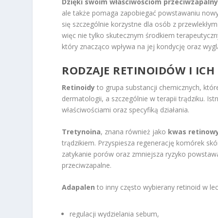
Dzięki swoim właściwościom przeciwzapaln
ale także pomaga zapobiegać powstawaniu nowy
się szczególnie korzystne dla osób z przewlekłym
więc nie tylko skutecznym środkiem terapeutyczn
który znacząco wpływa na jej kondycję oraz wygl
RODZAJE RETINOIDÓW I ICH
Retinoidy
to grupa substancji chemicznych, któ
dermatologii, a szczególnie w terapii trądziku. Is
właściwościami oraz specyfiką działania.
Tretynoina
, znana również jako
kwas retinow
trądzikiem. Przyspiesza regenerację komórek skó
zatykanie porów oraz zmniejsza ryzyko powstawa
przeciwzapalne.
Adapalen
to inny często wybierany retinoid w lec
regulacji wydzielania sebum,