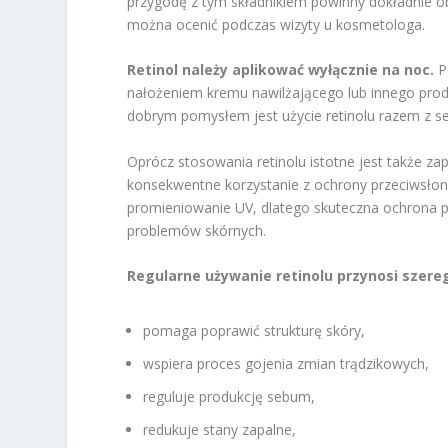
przygodę z tym składnikiem powinny dokładnie ob
można ocenić podczas wizyty u kosmetologa.
Retinol należy aplikować wyłącznie na noc.
P
nałożeniem kremu nawilżającego lub innego produ
dobrym pomysłem jest użycie retinolu razem z s
Oprócz stosowania retinolu istotne jest także z
konsekwentne korzystanie z ochrony przeciwsłon
promieniowanie UV, dlatego skuteczna ochrona pr
problemów skórnych.
Regularne używanie retinolu przynosi szereg
pomaga poprawić strukturę skóry,
wspiera proces gojenia zmian trądzikowych,
reguluje produkcję sebum,
redukuje stany zapalne,