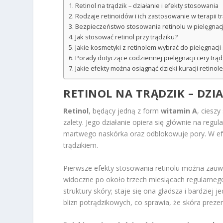
Retinol na trądzik – działanie i efekty stosowania
Rodzaje retinoidów i ich zastosowanie w terapii t
Bezpieczeństwo stosowania retinolu w pielęgnacji
Jak stosować retinol przy trądziku?
Jakie kosmetyki z retinolem wybrać do pielęgnacji
Porady dotyczące codziennej pielęgnacji cery trąd
Jakie efekty można osiągnąć dzięki kuracji retinol
RETINOL NA TRĄDZIK – DZI
Retinol
, będący jedną z form
witamin A
, ciesz
zalety. Jego działanie opiera się głównie na re
martwego naskórka oraz odblokowuje pory. W efe
trądzikiem.
Pierwsze efekty stosowania retinolu można zauważ
widoczne po około trzech miesiącach regularneg
struktury skóry; staje się ona gładsza i bardzie
blizn potrądzikowych, co sprawia, że skóra prezen