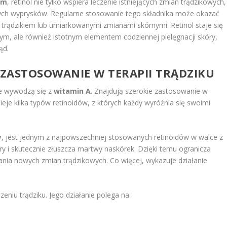
ym
, retinol nie tylko wspiera leczenie istniejących zmian trądzikowych,
ch wyprysków. Regularne stosowanie tego składnika może okazać
 trądzikiem lub umiarkowanymi zmianami skórnymi. Retinol staje się
ym, ale również istotnym elementem codziennej pielęgnacji skóry,
ąd.
 ZASTOSOWANIE W TERAPII TRĄDZIKU
re wywodzą się z
witamin A
. Znajdują szerokie zastosowanie w
tnieje kilka typów retinoidów, z których każdy wyróżnia się swoimi
y
, jest jednym z najpowszechniej stosowanych retinoidów w walce z
ry i skutecznie złuszcza martwy naskórek. Dzięki temu ogranicza
nia nowych zmian trądzikowych. Co więcej, wykazuje działanie
zeniu trądziku. Jego działanie polega na: