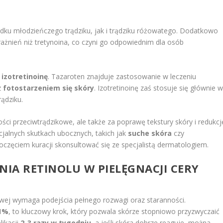
ku młodzieńczego trądziku, jak i trądziku różowatego. Dodatkowo
nień niż tretynoina, co czyni go odpowiednim dla osób
z
izotretinoinę
. Tazaroten znajduje zastosowanie w leczeniu
z
fotostarzeniem się skóry
. Izotretinoinę zaś stosuje się głównie 
ądziku.
ści przeciwtrądzikowe, ale także za poprawę tekstury skóry i redukcj
cjalnych skutkach ubocznych, takich jak
suche skóra
czy
oczęciem kuracji skonsultować się ze specjalistą dermatologiem.
IA RETINOLU W PIELĘGNACJI
CERY
kowej wymaga podejścia pełnego rozwagi oraz staranności.
,1%
, to kluczowy krok, który pozwala skórze stopniowo przyzwyczaić
likacji
2-3 razy w tygodniu
, a jeśli skóra dobrze reaguje, można