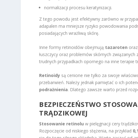
normalizacji procesu keratynizacji.
Z tego powodu jest efektywny zarówno w przypad
adapalen ma mniejsze ryzyko powodowania podraż
posiadających wrażliwą skórę.
Inne formy retinoidów obejmują
tazaroten
ora
łuszczycy oraz problemów skórnych związanych 
trudnych przypadkach opornego na inne terapie tr
Retinoidy
są cenione nie tylko za swoje właściwo
przebarwień. Należy jednak pamiętać o ich poten
podrażnienia
. Dlatego zawsze warto przed rozp
BEZPIECZEŃSTWO STOSOWAN
TRĄDZIKOWEJ
Stosowanie retinolu
w pielęgnacji cery trądzi
Rozpoczęcie od niskiego stężenia, na przykład
0
się do tego silnego składnika. Warto zacząć od ap