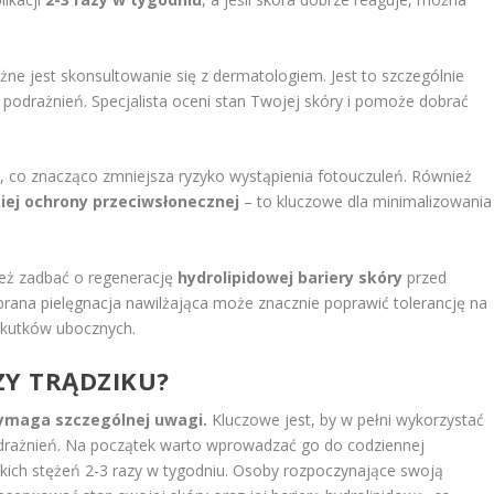
żne jest skonsultowanie się z dermatologiem. Jest to szczególnie
o podrażnień. Specjalista oceni stan Twojej skóry i pomoże dobrać
m
, co znacząco zmniejsza ryzyko wystąpienia fotouczuleń. Również
iej ochrony przeciwsłonecznej
– to kluczowe dla minimalizowania
ież zadbać o regenerację
hydrolipidowej bariery skóry
przed
rana pielęgnacja nawilżająca może znacznie poprawić tolerancję na
 skutków ubocznych.
ZY TRĄDZIKU?
wymaga szczególnej uwagi.
Kluczowe jest, by w pełni wykorzystać
podrażnień. Na początek warto wprowadzać go do codziennej
iskich stężeń 2-3 razy w tygodniu. Osoby rozpoczynające swoją