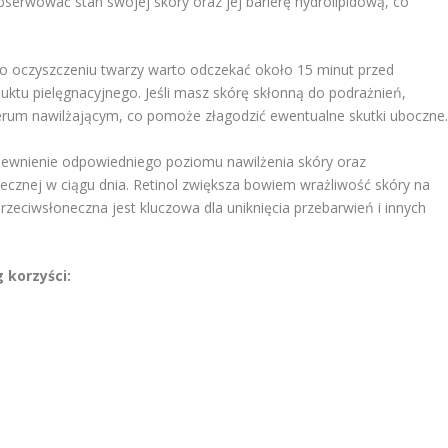
serwować stan swojej skóry oraz jej barierę hydrolipidową, co
o oczyszczeniu twarzy warto odczekać około 15 minut przed
ktu pielęgnacyjnego. Jeśli masz skórę skłonną do podrażnień,
erum nawilżającym, co pomoże złagodzić ewentualne skutki uboczne
apewnienie odpowiedniego poziomu nawilżenia skóry oraz
ecznej w ciągu dnia. Retinol zwiększa bowiem wrażliwość skóry na
zeciwsłoneczna jest kluczowa dla uniknięcia przebarwień i innych
 korzyści: