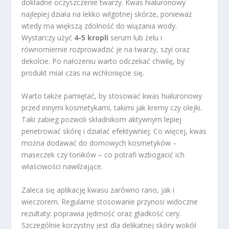
dokładne oczyszczenie twarzy. Kwas hialuronowy
najlepiej działa na lekko wilgotnej skórze, ponieważ
wtedy ma większą zdolność do wiązania wody.
Wystarczy użyć
4-5 kropli
serum lub żelu i
równomiernie rozprowadzić je na twarzy, szyi oraz
dekolcie. Po nałożeniu warto odczekać chwilę, by
produkt miał czas na wchłonięcie się.
Warto także pamiętać, by stosować kwas hialuronowy
przed innymi kosmetykami, takimi jak kremy czy olejki.
Taki zabieg pozwoli składnikom aktywnym lepiej
penetrować skórę i działać efektywniej. Co więcej, kwas
można dodawać do domowych kosmetyków –
maseczek czy toników – co potrafi wzbogacić ich
właściwości nawilżające.
Zaleca się aplikację kwasu zarówno rano, jak i
wieczorem. Regularne stosowanie przynosi widoczne
rezultaty: poprawia jędrność oraz gładkość cery.
Szczególnie korzystny jest dla delikatnej skóry wokół