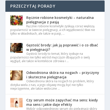
PRZECZYTAJ PORADY
Ręcznie robione kosmetyki – naturalna
pielęgnacja z pasją
Ręcznie robione kosmetyki zyskują coraz większą
popularność w świecie pielęgnacji, a ich wyjątkowość tkwi nie
tylko w składnikach, ale także w pasji, …
Gęstość brody: jak ją poprawić i o co dbać
w pielęgnacji?
Gęstość brody to temat, który zyskuje na
popularności nie tylko wśród mężczyzn dbających o swój
wygląd, ale także w kontekście zdrowia i …
Odwodniona skóra na nogach – przyczyny
i skuteczna pielęgnacja
Odwodniona skóra na nogach to problem, który
dotyka wielu z nas, a jego objawy mogą być nie tylko
nieprzyjemne, ale także widoczne …
Czy serum może zapychać ma sens: kiedy
ma sens i jakie daje efekty
Wybór odpowiedniego serum do pielęgnacji skóry