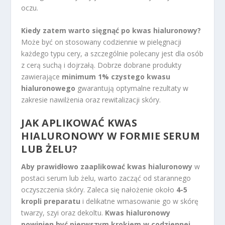
oczu.
Kiedy zatem warto sięgnąć po kwas hialuronowy?
Może być on stosowany codziennie w pielęgnacji
każdego typu cery, a szczególnie polecany jest dla osób
z cerą suchą i dojrzałą. Dobrze dobrane produkty
zawierające
minimum 1% czystego kwasu
hialuronowego
gwarantują optymalne rezultaty w
zakresie nawilżenia oraz rewitalizacji skóry.
JAK APLIKOWAĆ KWAS
HIALURONOWY W FORMIE SERUM
LUB ŻELU?
Aby prawidłowo zaaplikować kwas hialuronowy
w
postaci serum lub żelu, warto zacząć od starannego
oczyszczenia skóry. Zaleca się nałożenie około
4-5
kropli preparatu
i delikatne wmasowanie go w skórę
twarzy, szyi oraz dekoltu.
Kwas hialuronowy
powinien być pierwszym krokiem w codziennej