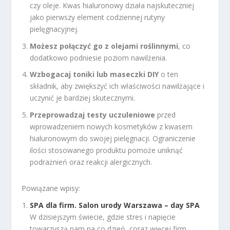
czy oleje. Kwas hialuronowy działa najskuteczniej
jako pierwszy element codziennej rutyny
pielęgnacyjnej.
Możesz połączyć go z olejami roślinnymi
, co
dodatkowo podniesie poziom nawilżenia.
Wzbogacaj toniki lub maseczki DIY
o ten
składnik, aby zwiększyć ich właściwości nawilżające i
uczynić je bardziej skutecznymi.
Przeprowadzaj testy uczuleniowe
przed
wprowadzeniem nowych kosmetyków z kwasem
hialuronowym do swojej pielęgnacji. Ograniczenie
ilości stosowanego produktu pomoże uniknąć
podrażnień oraz reakcji alergicznych.
Powiązane wpisy:
SPA dla firm. Salon urody Warszawa – day SPA
W dzisiejszym świecie, gdzie stres i napięcie
towarzyszą nam na co dzień, coraz więcej firm