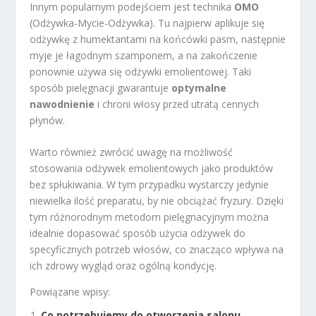
Innym popularnym podejściem jest technika
OMO
(Odżywka-Mycie-Odżywka). Tu najpierw aplikuje się
odżywkę z humektantami na końcówki pasm, następnie
myje je łagodnym szamponem, a na zakończenie
ponownie używa się odżywki emolientowej. Taki
sposób pielęgnacji gwarantuje
optymalne
nawodnienie
i chroni włosy przed utratą cennych
płynów.
Warto również zwrócić uwagę na możliwość
stosowania odżywek emolientowych jako produktów
bez spłukiwania. W tym przypadku wystarczy jedynie
niewielka ilość preparatu, by nie obciążać fryzury. Dzięki
tym różnorodnym metodom pielęgnacyjnym można
idealnie dopasować sposób użycia odżywek do
specyficznych potrzeb włosów, co znacząco wpływa na
ich zdrowy wygląd oraz ogólną kondycję.
Powiązane wpisy:
Co potrzebujemy do otworzenia salonu