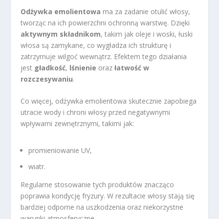
Odżywka emolientowa
ma za zadanie otulić włosy,
tworząc na ich powierzchni ochronną warstwę. Dzięki
aktywnym składnikom
, takim jak oleje i woski, łuski
włosa są zamykane, co wygładza ich strukturę i
zatrzymuje wilgoć wewnątrz. Efektem tego działania
jest
gładkość
,
lśnienie
oraz
łatwość w
rozczesywaniu
.
Co więcej, odżywka emolientowa skutecznie zapobiega
utracie wody i chroni włosy przed negatywnymi
wpływami zewnętrznymi, takimi jak:
promieniowanie UV,
wiatr.
Regularne stosowanie tych produktów znacząco
poprawia kondycję fryzury. W rezultacie włosy stają się
bardziej odporne na uszkodzenia oraz niekorzystne
warunki atmosferyczne.