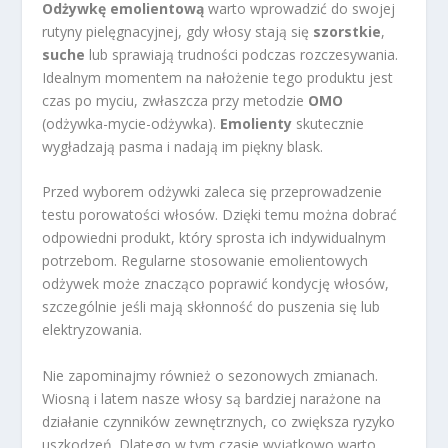
Odżywkę emolientową
warto wprowadzić do swojej
rutyny pielęgnacyjnej, gdy włosy stają się
szorstkie
,
suche
lub sprawiają trudności podczas rozczesywania.
Idealnym momentem na nałożenie tego produktu jest
czas po myciu, zwłaszcza przy metodzie
OMO
(odżywka-mycie-odżywka).
Emolienty
skutecznie
wygładzają pasma i nadają im piękny blask.
Przed wyborem odżywki zaleca się przeprowadzenie
testu porowatości włosów. Dzięki temu można dobrać
odpowiedni produkt, który sprosta ich indywidualnym
potrzebom. Regularne stosowanie emolientowych
odżywek może znacząco poprawić kondycję włosów,
szczególnie jeśli mają skłonność do puszenia się lub
elektryzowania.
Nie zapominajmy również o sezonowych zmianach.
Wiosną i latem nasze włosy są bardziej narażone na
działanie czynników zewnętrznych, co zwiększa ryzyko
uszkodzeń. Dlatego w tym czasie wyjątkowo warto