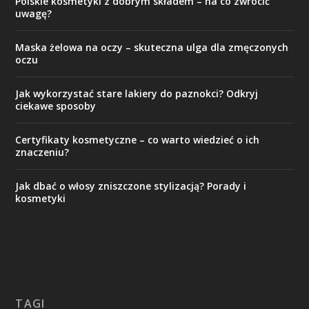
Polskie kosmetyki z dobrym składem – na co zwrócić
uwagę?
Maska żelowa na oczy – skuteczna ulga dla zmęczonych
oczu
Jak wykorzystać stare lakiery do paznokci? Odkryj
ciekawe sposoby
Certyfikaty kosmetyczne – co warto wiedzieć o ich
znaczeniu?
Jak dbać o włosy zniszczone stylizacją? Porady i
kosmetyki
TAGI