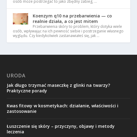
osób może postrzegać to jako zbędny zabieg, …
Koenzym q10 na przebarwienia — co
realnie działa, a co jest mitem
Przebarwienia skóry to problem, który dotyka wiele
osób, wpływając na ich pewność siebie i postrzeganie własnego
wyglądu. Czy kiedykolwiek zastanawiałeś się, jak …
URODA
Jak długo trzymać maseczkę z glinki na twarzy?
Praktyczne porady
Kwas fitowy w kosmetykach: działanie, właściwości i
zastosowanie
Łuszczenie się skóry – przyczyny, objawy i metody
leczenia