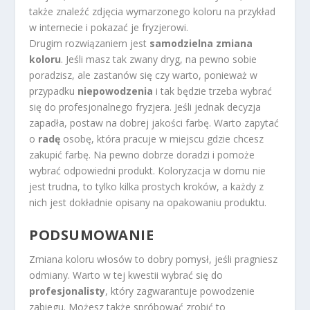
także znaleźć zdjęcia wymarzonego koloru na przykład
w internecie i pokazać je fryzjerowi.
Drugim rozwiązaniem jest
samodzielna zmiana
koloru
. Jeśli masz tak zwany dryg, na pewno sobie
poradzisz, ale zastanów się czy warto, ponieważ w
przypadku
niepowodzenia
i tak będzie trzeba wybrać
się do profesjonalnego fryzjera. Jeśli jednak decyzja
zapadła, postaw na dobrej jakości farbę. Warto zapytać
o
radę
osobę, która pracuje w miejscu gdzie chcesz
zakupić farbę. Na pewno dobrze doradzi i pomoże
wybrać odpowiedni produkt. Koloryzacja w domu nie
jest trudna, to tylko kilka prostych kroków, a każdy z
nich jest dokładnie opisany na opakowaniu produktu.
PODSUMOWANIE
Zmiana koloru włosów to dobry pomysł, jeśli pragniesz
odmiany. Warto w tej kwestii wybrać się do
profesjonalisty
, który zagwarantuje powodzenie
zabiegu. Możesz także spróbować zrobić to