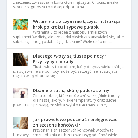
znaczeniu, zwłaszcza w kontekście mężczyzn. Chociaż męska
skóra jest grubsza i bardziej odporna na …
Witamina c z czym nie łączyć: instrukcja
krok po kroku i typowe pułapki
Witamina C to jeden z najpopularniejszych
suplementów diety, ale czy kiedykolwiek zastanawiałeś się, jakie
substancje mogą osłabiać jej działanie? Wiele osób nie …
Dlaczego włosy są tłuste po nocy?
Przyczyny i porady
Tłuste włosy to problem, który dotyczy wielu osób, a
ich pojawienie się po nocy może być szczególnie frustrujące.
Często winą obarcza się …
Dbanie o suchą skórę podczas zimy.
Zima to okres, który może być szczególnie trudny
dla naszej skóry. Niskie temperatury oraz suche
powietrze sprawiają, że skóra szybko traci nawilżenie, …
Jak prawidłowo podcinać i pielęgnować
zniszczone końcówki?
Przycinanie zniszczonych końcówek włosów to
kluczowy element dbania o ich zdrowie i wygląd. Choć wiele