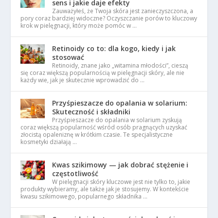
sens i jakie daje efekty
Zauważyłeś, że Twoja skóra jest zanieczyszczona, a
pory coraz bardziej widoczne? Oczyszczanie porów to kluczowy
krok w pielęgnacji, który może pomóc w …
Retinoidy co to: dla kogo, kiedy i jak
stosować
Retinoidy, znane jako „witamina młodości”, cieszą
się coraz większą popularnością w pielęgnacji skóry, ale nie
każdy wie, jak je skutecznie wprowadzić do …
Przyśpieszacze do opalania w solarium:
Skuteczność i składniki
Przyśpieszacze do opalania w solarium zyskują
coraz większą popularność wśród osób pragnących uzyskać
złocistą opaleniznę w krótkim czasie. Te specjalistyczne
kosmetyki działają …
Kwas szikimowy — jak dobrać stężenie i
częstotliwość
W pielęgnacji skóry kluczowe jest nie tylko to, jakie
produkty wybieramy, ale także jak je stosujemy. W kontekście
kwasu szikimowego, popularnego składnika …