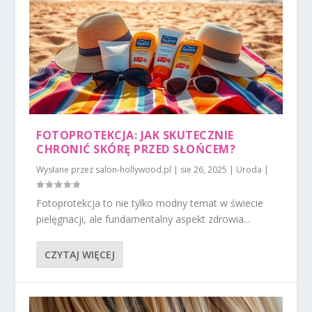
FOTOPROTEKCJA: JAK SKUTECZNIE
CHRONIĆ SKÓRĘ PRZED SŁOŃCEM?
Wysłane przez
salon-hollywood.pl
|
sie 26, 2025
|
Uroda
|
Fotoprotekcja to nie tylko modny temat w świecie
pielęgnacji, ale fundamentalny aspekt zdrowia...
CZYTAJ WIĘCEJ