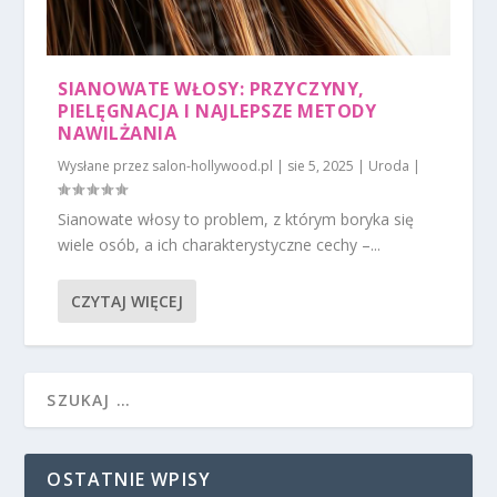
SIANOWATE WŁOSY: PRZYCZYNY,
PIELĘGNACJA I NAJLEPSZE METODY
NAWILŻANIA
Wysłane przez
salon-hollywood.pl
|
sie 5, 2025
|
Uroda
|
Sianowate włosy to problem, z którym boryka się
wiele osób, a ich charakterystyczne cechy –...
CZYTAJ WIĘCEJ
OSTATNIE WPISY