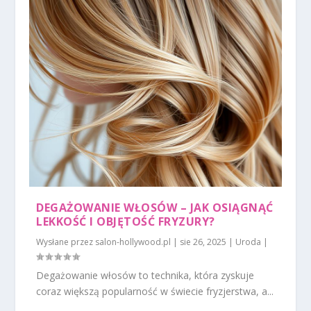
DEGAŻOWANIE WŁOSÓW – JAK OSIĄGNĄĆ
LEKKOŚĆ I OBJĘTOŚĆ FRYZURY?
Wysłane przez
salon-hollywood.pl
|
sie 26, 2025
|
Uroda
|
Degażowanie włosów to technika, która zyskuje
coraz większą popularność w świecie fryzjerstwa, a...