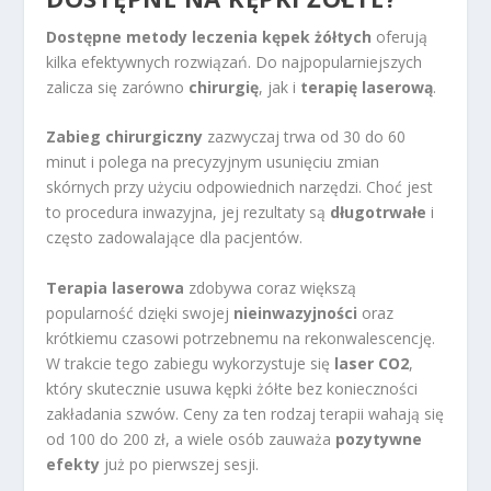
Dostępne metody leczenia kępek żółtych
oferują
kilka efektywnych rozwiązań. Do najpopularniejszych
zalicza się zarówno
chirurgię
, jak i
terapię laserową
.
Zabieg chirurgiczny
zazwyczaj trwa od 30 do 60
minut i polega na precyzyjnym usunięciu zmian
skórnych przy użyciu odpowiednich narzędzi. Choć jest
to procedura inwazyjna, jej rezultaty są
długotrwałe
i
często zadowalające dla pacjentów.
Terapia laserowa
zdobywa coraz większą
popularność dzięki swojej
nieinwazyjności
oraz
krótkiemu czasowi potrzebnemu na rekonwalescencję.
W trakcie tego zabiegu wykorzystuje się
laser CO2
,
który skutecznie usuwa kępki żółte bez konieczności
zakładania szwów. Ceny za ten rodzaj terapii wahają się
od 100 do 200 zł, a wiele osób zauważa
pozytywne
efekty
już po pierwszej sesji.