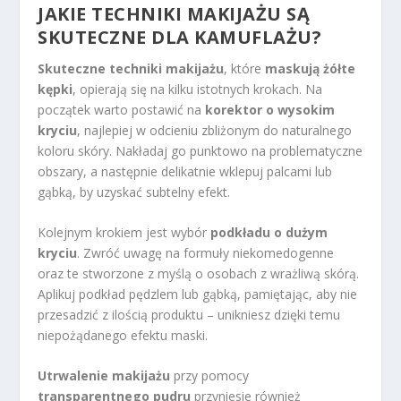
JAKIE
TECHNIKI MAKIJAŻU
SĄ
SKUTECZNE DLA KAMUFLAŻU?
Skuteczne techniki makijażu
, które
maskują żółte
kępki
, opierają się na kilku istotnych krokach. Na
początek warto postawić na
korektor o wysokim
kryciu
, najlepiej w odcieniu zbliżonym do naturalnego
koloru skóry. Nakładaj go punktowo na problematyczne
obszary, a następnie delikatnie wklepuj palcami lub
gąbką, by uzyskać subtelny efekt.
Kolejnym krokiem jest wybór
podkładu o dużym
kryciu
. Zwróć uwagę na formuły niekomedogenne
oraz te stworzone z myślą o osobach z wrażliwą skórą.
Aplikuj podkład pędzlem lub gąbką, pamiętając, aby nie
przesadzić z ilością produktu – unikniesz dzięki temu
niepożądanego efektu maski.
Utrwalenie makijażu
przy pomocy
transparentnego pudru
przyniesie również