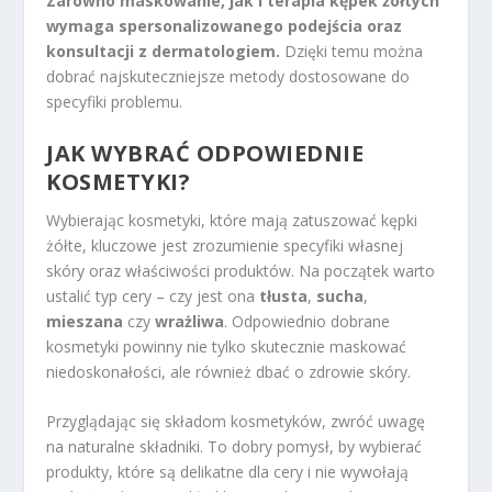
Zarówno maskowanie, jak i terapia kępek żółtych
wymaga spersonalizowanego podejścia oraz
konsultacji z dermatologiem.
Dzięki temu można
dobrać najskuteczniejsze metody dostosowane do
specyfiki problemu.
JAK WYBRAĆ ODPOWIEDNIE
KOSMETYKI?
Wybierając kosmetyki, które mają zatuszować kępki
żółte, kluczowe jest zrozumienie specyfiki własnej
skóry oraz właściwości produktów. Na początek warto
ustalić typ cery – czy jest ona
tłusta
,
sucha
,
mieszana
czy
wrażliwa
. Odpowiednio dobrane
kosmetyki powinny nie tylko skutecznie maskować
niedoskonałości, ale również dbać o zdrowie skóry.
Przyglądając się składom kosmetyków, zwróć uwagę
na naturalne składniki. To dobry pomysł, by wybierać
produkty, które są delikatne dla cery i nie wywołają