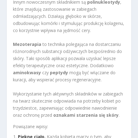
Innym nowoczesnym składnikiem są
polinukleotydy
,
które znajdują zastosowanie w zabiegach
odmładzających. Działają głęboko w skórze,
odbudowując komórki i stymulując produkcję kolagenu,
co korzystnie wpływa na jędrność cery.
Mezoterapia
to technika polegająca na dostarczaniu
różnorodnych substancji odżywczych bezpośrednio do
skóry. Taki sposób aplikacji pozwala uzyskać lepsze
efekty terapeutyczne oraz estetyczne. Dodatkowo
aminokwasy
czy
peptydy
mogą być włączane do
kuracji, aby wspierać procesy regeneracyjne.
Wykorzystanie tych aktywnych składników w zabiegach
na twarz skutecznie odpowiada na potrzeby kobiet po
trzydziestce, zapewniając odpowiednie nawodnienie
oraz ochronę przed
oznakami starzenia się skóry
.
Powiązane wpisy:
Piękne ciało.
Każda kobieta marzy o tym, aby