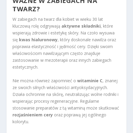
WAŻNE W ZABIEGACH NA
TWARZ?
W zabiegach na twarz dla kobiet w wieku 30 lat
kluczową rolę odgrywają
aktywne składniki
, które
wspierają zdrowie i estetykę skóry. Na czoło wysuwa
się
kwas hialuronowy
, który doskonale nawilża oraz
poprawia elastyczność i jędrność cery. Dzięki swoim
właściwościom nawilżającym często znajduje
zastosowanie w mezoterapii oraz innych zabiegach
estetycznych.
Nie można również zapomnieć o
witaminie C
, znanej
ze swoich silnych właściwości antyoksydacyjnych.
Działa ochronnie na skórę, neutralizując wolne rodniki i
wspierając procesy regeneracyjne. Regularne
stosowanie preparatów z tą witaminą może skutkować
rozjaśnieniem cery
oraz poprawą jej ogólnego
kolorytu.