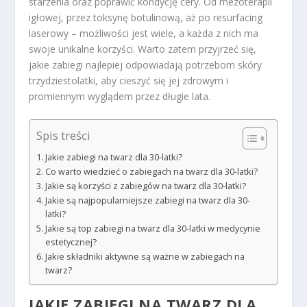
starzenia oraz poprawić kondycję cery. Od mezoterapii
igłowej, przez toksynę botulinową, aż po resurfacing
laserowy – możliwości jest wiele, a każda z nich ma
swoje unikalne korzyści. Warto zatem przyjrzeć się,
jakie zabiegi najlepiej odpowiadają potrzebom skóry
trzydziestolatki, aby cieszyć się jej zdrowym i
promiennym wyglądem przez długie lata.
Spis treści
Jakie zabiegi na twarz dla 30-latki?
Co warto wiedzieć o zabiegach na twarz dla 30-latki?
Jakie są korzyści z zabiegów na twarz dla 30-latki?
Jakie są najpopularniejsze zabiegi na twarz dla 30-
latki?
Jakie są top zabiegi na twarz dla 30-latki w medycynie
estetycznej?
Jakie składniki aktywne są ważne w zabiegach na
twarz?
JAKIE
ZABIEGI NA TWARZ
DLA