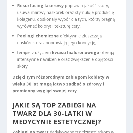
Resurfacing laserowy
poprawia jakość skóry,
usuwa martwy naskórek oraz stymuluje produkcję
kolagenu, doskonały wybór dla tych, którzy pragną
wyrównać koloryt i teksturę cery,
Peelingi chemiczne
efektywnie złuszczają
naskórek oraz poprawiają jego kondycję,
terapie z użyciem
kwasu hialuronowego
oferują
intensywne nawilżenie oraz zwiększenie objętości
skóry.
Dzięki tym różnorodnym zabiegom kobiety w
wieku 30 lat mogą łatwo zadbać o zdrowy i
promienny wygląd swojej cery.
JAKIE SĄ TOP ZABIEGI NA
TWARZ DLA 30-LATKI W
MEDYCYNIE ESTETYCZNEJ?
Zabiegi na twarz
dedykowane trzydziestolatkom w