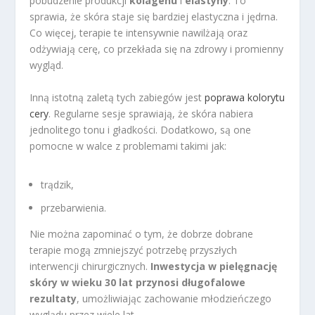
pobudzenie produkcji
kolagenu
i
elastyny
. To
sprawia, że skóra staje się bardziej elastyczna i jędrna.
Co więcej, terapie te intensywnie nawilżają oraz
odżywiają cerę, co przekłada się na zdrowy i promienny
wygląd.
Inną istotną zaletą tych zabiegów jest
poprawa kolorytu
cery
. Regularne sesje sprawiają, że skóra nabiera
jednolitego tonu i gładkości. Dodatkowo, są one
pomocne w walce z problemami takimi jak:
trądzik,
przebarwienia.
Nie można zapominać o tym, że dobrze dobrane
terapie mogą zmniejszyć potrzebę przyszłych
interwencji chirurgicznych.
Inwestycja w pielęgnację
skóry w wieku 30 lat przynosi długofalowe
rezultaty
, umożliwiając zachowanie młodzieńczego
wyglądu przez wiele lat.