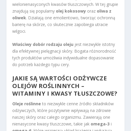
wielonienasyconych kwasów tłuszczowych. W tej grupie
znajdują się popularny
olej kokosowy
oraz
oliwa z
oliwek
. Działają one emolientowo, tworząc ochronną
barierę na skórze, co skutecznie zapobiega utracie
wilgoci.
Właściwy dobór rodzaju oleju
jest niezwykle istotny
dla efektywnej pielęgnacji skóry. Bogata różnorodność
tych produktów umożliwia indywidualne dopasowanie
do potrzeb każdego typu cery.
JAKIE SĄ WARTOŚCI ODŻYWCZE
OLEJÓW ROŚLINNYCH –
WITAMINY I KWASY TŁUSZCZOWE?
Oleje roślinne
to niezwykle cenne źródło składników
odżywczych, które pozytywnie wpływają na zdrowie
naszej skóry oraz całego organizmu. Zawierają one
nienasycone kwasy tłuszczowe, takie jak
omega-3
i
omega-6
, które wspierają układ krążenia i wykazują