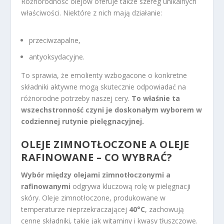
Różnorodność olejów oferuje także szereg unikalnych
właściwości. Niektóre z nich mają działanie:
przeciwzapalne,
antyoksydacyjne.
To sprawia, że emolienty wzbogacone o konkretne
składniki aktywne mogą skutecznie odpowiadać na
różnorodne potrzeby naszej cery.
To właśnie ta
wszechstronność czyni je doskonałym wyborem w
codziennej rutynie pielęgnacyjnej.
OLEJE ZIMNOTŁOCZONE A OLEJE
RAFINOWANE – CO WYBRAĆ?
Wybór między olejami zimnotłoczonymi a
rafinowanymi
odgrywa kluczową rolę w pielęgnacji
skóry. Oleje zimnotłoczone, produkowane w
temperaturze nieprzekraczającej
40°C
, zachowują
cenne składniki, takie jak witaminy i kwasy tłuszczowe.