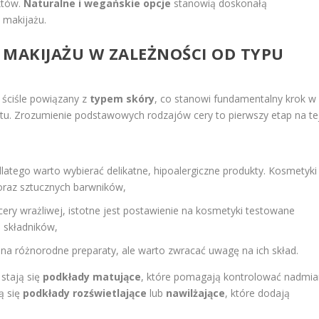
któw.
Naturalne i wegańskie opcje
stanowią doskonałą
 makijażu.
 MAKIJAŻU
W ZALEŻNOŚCI OD TYPU
 ściśle powiązany z
typem skóry
, co stanowi fundamentalny krok w
ktu. Zrozumienie podstawowych rodzajów cery to pierwszy etap na te
latego warto wybierać delikatne, hipoalergiczne produkty. Kosmetyki
oraz sztucznych barwników,
ery wrażliwej, istotne jest postawienie na kosmetyki testowane
e składników,
na różnorodne preparaty, ale warto zwracać uwagę na ich skład.
 stają się
podkłady matujące
, które pomagają kontrolować nadmia
ą się
podkłady rozświetlające
lub
nawilżające
, które dodają