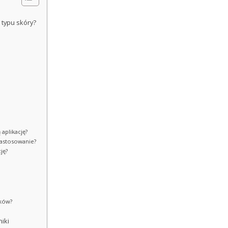
 typu skóry?
 aplikację?
 zastosowanie?
ję?
yków?
niki