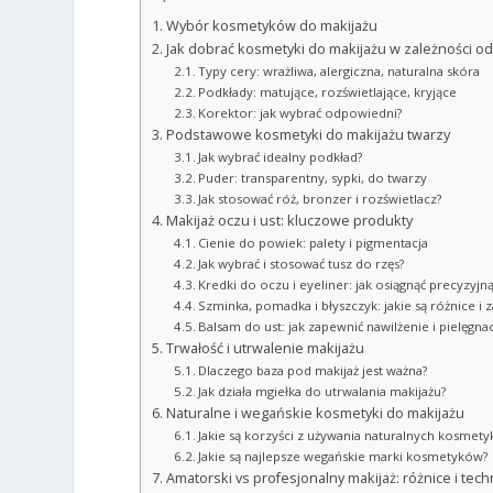
Wybór kosmetyków do makijażu
Jak dobrać kosmetyki do makijażu w zależności od
Typy cery: wrażliwa, alergiczna, naturalna skóra
Podkłady: matujące, rozświetlające, kryjące
Korektor: jak wybrać odpowiedni?
Podstawowe kosmetyki do makijażu twarzy
Jak wybrać idealny podkład?
Puder: transparentny, sypki, do twarzy
Jak stosować róż, bronzer i rozświetlacz?
Makijaż oczu i ust: kluczowe produkty
Cienie do powiek: palety i pigmentacja
Jak wybrać i stosować tusz do rzęs?
Kredki do oczu i eyeliner: jak osiągnąć precyzyjną
Szminka, pomadka i błyszczyk: jakie są różnice i
Balsam do ust: jak zapewnić nawilżenie i pielęgnac
Trwałość i utrwalenie makijażu
Dlaczego baza pod makijaż jest ważna?
Jak działa mgiełka do utrwalania makijażu?
Naturalne i wegańskie kosmetyki do makijażu
Jakie są korzyści z używania naturalnych kosmet
Jakie są najlepsze wegańskie marki kosmetyków?
Amatorski vs profesjonalny makijaż: różnice i tech