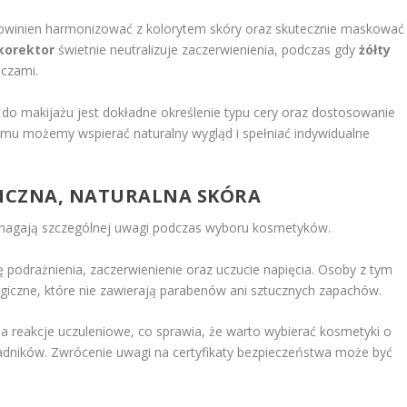
winien harmonizować z kolorytem skóry oraz skutecznie maskować
 korektor
świetnie neutralizuje zaczerwienienia, podczas gdy
żółty
oczami.
 makijażu jest dokładne określenie typu cery oraz dostosowanie
temu możemy wspierać naturalny wygląd i spełniać indywidualne
GICZNA, NATURALNA SKÓRA
agają szczególnej uwagi podczas wyboru kosmetyków.
ę podrażnienia, zaczerwienienie oraz uczucie napięcia. Osoby z tym
giczne, które nie zawierają parabenów ani sztucznych zapachów.
na reakcje uczuleniowe, co sprawia, że warto wybierać kosmetyki o
adników. Zwrócenie uwagi na certyfikaty bezpieczeństwa może być