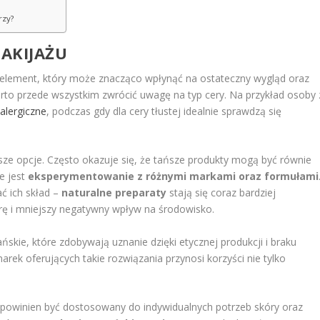
rzy?
AKIJAŻU
element, który może znacząco wpłynąć na ostateczny wygląd oraz
rto przede wszystkim zwrócić uwagę na typ cery. Na przykład osoby 
alergiczne
, podczas gdy dla cery tłustej idealnie sprawdzą się
sze opcje. Często okazuje się, że tańsze produkty mogą być równie
e jest
eksperymentowanie z różnymi markami oraz formułami
ć ich skład –
naturalne preparaty
stają się coraz bardziej
rę i mniejszy negatywny wpływ na środowisko.
kie, które zdobywają uznanie dzięki etycznej produkcji i braku
ek oferujących takie rozwiązania przynosi korzyści nie tylko
powinien być dostosowany do indywidualnych potrzeb skóry oraz