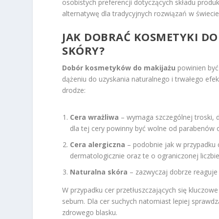
osobistych preferencji dotyczących składu produ
alternatywę dla tradycyjnych rozwiązań w świecie
JAK DOBRAĆ
KOSMETYKI DO
SKÓRY?
Dobór kosmetyków do makijażu
powinien być
dążeniu do uzyskania naturalnego i trwałego efe
drodze:
Cera wrażliwa
– wymaga szczególnej troski, d
dla tej cery powinny być wolne od parabenów 
Cera alergiczna
– podobnie jak w przypadku c
dermatologicznie oraz te o ograniczonej liczbi
Naturalna skóra
– zazwyczaj dobrze reaguje 
W przypadku cer przetłuszczających się kluczowe
sebum. Dla cer suchych natomiast lepiej sprawdz
zdrowego blasku.