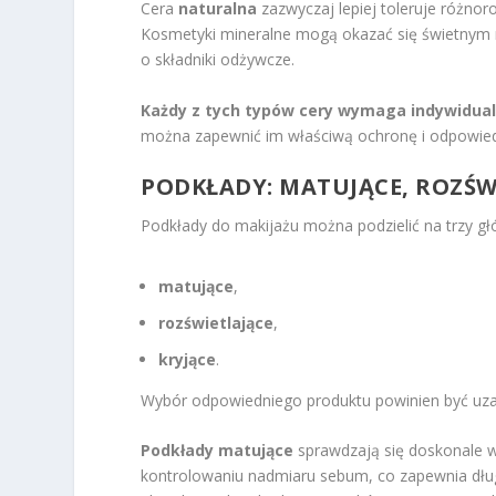
Cera
naturalna
zazwyczaj lepiej toleruje różnor
Kosmetyki mineralne mogą okazać się świetnym r
o składniki odżywcze.
Każdy z tych typów cery wymaga indywidual
można zapewnić im właściwą ochronę i odpowiedn
PODKŁADY: MATUJĄCE, ROZŚWI
Podkłady do makijażu można podzielić na trzy gł
matujące
,
rozświetlające
,
kryjące
.
Wybór odpowiedniego produktu powinien być uzale
Podkłady matujące
sprawdzają się doskonale w
kontrolowaniu nadmiaru sebum, co zapewnia dług