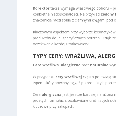
Korektor
także wymaga właściwego doboru – po
konkretne niedoskonałości. Na przykład
zielony
znakomicie radzi sobie z ciemnymi kręgami pod 
Kluczowym aspektem przy wyborze kosmetyków do
produktów do jej specyficznych potrzeb. Dzięki 
oczekiwania każdej użytkowniczki.
TYPY CERY: WRAŻLIWA, ALER
Cera wrażliwa
,
alergiczna
oraz
naturalna
wym
W przypadku
cery wrażliwej
często pojawiają si
typem skóry powinny sięgać po produkty hipoaler
Cera
alergiczna
jest jeszcze bardziej narażona 
prostych formułach, pozbawione drażniących skł
kluczowe przy zakupach.