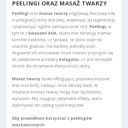
PEELINGI ORAZ
MASAŻ TWARZY
Peelingi
oraz
masaż twarzy
odgrywają kluczową rolę
w pielęgnacji skóry dojrzałej, wspierając jej regenerację
i poprawiając ogólne samopoczucie cery.
Peelingi
, w
tym te z
kwasami AHA
, skutecznie eliminują martwe
komórki naskórka, co sprawia, że skóra staje się
znacznie gładsza i ma bardziej jednolity kolor.
Regularne ich stosowanie może również przyczynić się
do zwiększenia produkcji
kolagenu
, co jest niezwykle
istotne dla utrzymania elastyczności skóry.
Masaż twarzy
działa liftingująco; poprawia krążenie
krwi oraz limfy, nadając cerze zdrowy blask. W
rezultacie kontury twarzy mogą stać się bardziej
wyraziste. Aby osiągnąć optymalne efekty, warto
wykonywać ten zabieg systematycznie.
Aby prawidłowo korzystać z peelingów
mechanicznych: