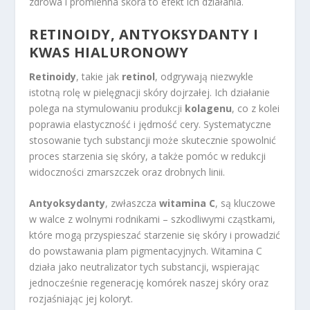
zdrowa i promienna skóra to efekt ich działania.
RETINOIDY, ANTYOKSYDANTY I
KWAS HIALURONOWY
Retinoidy
, takie jak
retinol
, odgrywają niezwykle
istotną rolę w pielęgnacji skóry dojrzałej. Ich działanie
polega na stymulowaniu produkcji
kolagenu
, co z kolei
poprawia elastyczność i jędrność cery. Systematyczne
stosowanie tych substancji może skutecznie spowolnić
proces starzenia się skóry, a także pomóc w redukcji
widoczności zmarszczek oraz drobnych linii.
Antyoksydanty
, zwłaszcza
witamina C
, są kluczowe
w walce z wolnymi rodnikami – szkodliwymi cząstkami,
które mogą przyspieszać starzenie się skóry i prowadzić
do powstawania plam pigmentacyjnych. Witamina C
działa jako neutralizator tych substancji, wspierając
jednocześnie regenerację komórek naszej skóry oraz
rozjaśniając jej koloryt.