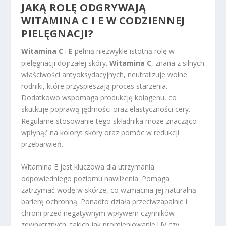
JAKĄ ROLĘ ODGRYWAJĄ
WITAMINA C I E W CODZIENNEJ
PIELĘGNACJI?
Witamina C
i
E
pełnią niezwykle istotną rolę w
pielęgnacji dojrzałej skóry.
Witamina C
, znana z silnych
właściwości antyoksydacyjnych, neutralizuje wolne
rodniki, które przyspieszają proces starzenia.
Dodatkowo wspomaga produkcję kolagenu, co
skutkuje poprawą jędrności oraz elastyczności cery.
Regularne stosowanie tego składnika może znacząco
wpłynąć na koloryt skóry oraz pomóc w redukcji
przebarwień.
Witamina E jest kluczowa dla utrzymania
odpowiedniego poziomu nawilżenia. Pomaga
zatrzymać wodę w skórze, co wzmacnia jej naturalną
barierę ochronną. Ponadto działa przeciwzapalnie i
chroni przed negatywnym wpływem czynników
zewnętrznych, takich jak promieniowanie UV czy