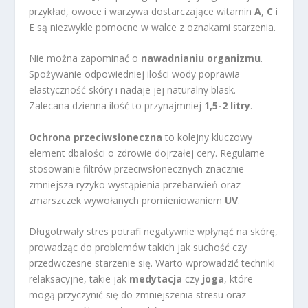
przykład, owoce i warzywa dostarczające witamin
A
,
C
i
E
są niezwykle pomocne w walce z oznakami starzenia.
Nie można zapominać o
nawadnianiu organizmu
.
Spożywanie odpowiedniej ilości wody poprawia
elastyczność skóry i nadaje jej naturalny blask.
Zalecana dzienna ilość to przynajmniej
1,5-2 litry
.
Ochrona przeciwsłoneczna
to kolejny kluczowy
element dbałości o zdrowie dojrzałej cery. Regularne
stosowanie filtrów przeciwsłonecznych znacznie
zmniejsza ryzyko wystąpienia przebarwień oraz
zmarszczek wywołanych promieniowaniem
UV
.
Długotrwały stres potrafi negatywnie wpłynąć na skórę,
prowadząc do problemów takich jak suchość czy
przedwczesne starzenie się. Warto wprowadzić techniki
relaksacyjne, takie jak
medytacja
czy
joga
, które
mogą przyczynić się do zmniejszenia stresu oraz