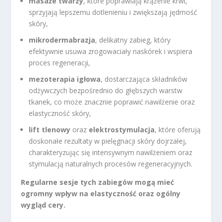
masaże twarzy
, które poprawiają krążenie krwi,
sprzyjają lepszemu dotlenieniu i zwiększają jędrność
skóry,
mikrodermabrazja
, delikatny zabieg, który
efektywnie usuwa zrogowaciały naskórek i wspiera
proces regeneracji,
mezoterapia igłowa
, dostarczająca składników
odżywczych bezpośrednio do głębszych warstw
tkanek, co może znacznie poprawić nawilżenie oraz
elastyczność skóry,
lift tlenowy
oraz
elektrostymulacja
, które oferują
doskonałe rezultaty w pielęgnacji skóry dojrzałej,
charakteryzując się intensywnym nawilżeniem oraz
stymulacją naturalnych procesów regeneracyjnych.
Regularne sesje tych zabiegów mogą mieć
ogromny wpływ na elastyczność oraz ogólny
wygląd cery.