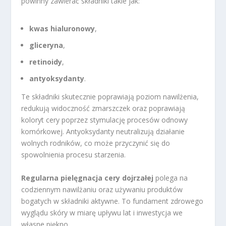
powinny zawierać składniki takie jak:
kwas hialuronowy
,
gliceryna
,
retinoidy
,
antyoksydanty
.
Te składniki skutecznie poprawiają poziom nawilżenia,
redukują widoczność zmarszczek oraz poprawiają
koloryt cery poprzez stymulację procesów odnowy
komórkowej. Antyoksydanty neutralizują działanie
wolnych rodników, co może przyczynić się do
spowolnienia procesu starzenia.
Regularna pielęgnacja cery dojrzałej
polega na
codziennym nawilżaniu oraz używaniu produktów
bogatych w składniki aktywne. To fundament zdrowego
wyglądu skóry w miarę upływu lat i inwestycja we
własne piękno.