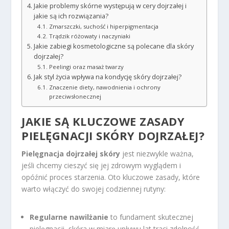
Jakie problemy skórne występują w cery dojrzałej i
jakie są ich rozwiązania?
Zmarszczki, suchość i hiperpigmentacja
Trądzik różowaty i naczyniaki
Jakie zabiegi kosmetologiczne są polecane dla skóry
dojrzałej?
Peelingi oraz masaż twarzy
Jak styl życia wpływa na kondycję skóry dojrzałej?
Znaczenie diety, nawodnienia i ochrony
przeciwsłonecznej
JAKIE SĄ KLUCZOWE ZASADY
PIELĘGNACJI SKÓRY DOJRZAŁEJ?
Pielęgnacja dojrzałej skóry
jest niezwykle ważna,
jeśli chcemy cieszyć się jej zdrowym wyglądem i
opóźnić proces starzenia. Oto kluczowe zasady, które
warto włączyć do swojej codziennej rutyny:
Regularne nawilżanie
to fundament skutecznej
pielęgnacji, skóra w miarę upływu lat traci zdolność