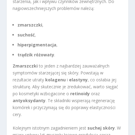
starzenia, jak i wpływu czynników zewnętrznych. Do
najpowszechniejszych problemów należą:
zmarszczki
,
suchość
,
hiperpigmentacja
,
trądzik różowaty
.
Zmarszczki
to jeden z najbardziej zauważalnych
symptomów starzejącej się skóry. Powstają w
rezultacie utraty
kolagenu
i
elastyny
, co osłabia jej
strukturę. Aby skutecznie je zredukować, warto sięgać
po kosmetyki wzbogacone o
retinoidy
oraz
antyoksydanty
. Te składniki wspierają regenerację
komórek i przyczyniają się do poprawy elastyczności
cery.
Kolejnym istotnym zagadnieniem jest
suchej skóry
. W
miarę upływu lat gruczoły łojowe produkują coraz