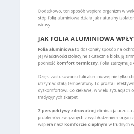
Dodatkowo, ten sposób wspiera organizm w walce 
stóp folią aluminiową działa jak naturalny izolat
wirusy.
JAK FOLIA ALUMINIOWA WPŁY
Folia aluminiowa
to doskonały sposób na ochro
Jej właściwości izolacyjne skutecznie blokują zi
podnieść
komfort termiczny
. Folia zatrzymuje
Dzięki zastosowaniu folii aluminiowej nie tylko
utrzymać stałą temperaturę. To prosta i efektyw
dyskomfortowi. Co ciekawe, w wielu sytuacjach ow
tradycyjnych skarpet.
Z perspektywy zdrowotnej
eliminacja uczucia
problemów związanych z wychłodzeniem organizmu.
wspiera nasz
komforcie cieplnym
w trudnych w