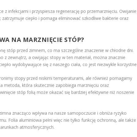
z infekcjami i przyspiesza regenerację po przemarznięciu. Owijanie
or; zatrzymuje ciepło i pomaga eliminować szkodliwe bakterie oraz
WA NA MARZNIĘCIE STÓP?
nę stóp przed zimnem, co ma szczególne znaczenie w chłodne dni.
mno z zewnątrz, a owijając stopy w ten materiał, można znacznie
 ciepło wydobywające się z naszego ciała, co jest niezwykle korzystne
 chronimy stopy przed niskimi temperaturami, ale również pomagamy
na metoda, która skutecznie zapobiega marznięciu oraz
inięcie stóp folią może okazać się bardziej efektywne niż noszenie
 zimna znacząco wpływa na nasze samopoczucie i obniża ryzyko
 Folia aluminiowa pełni więc nie tylko funkcję ochronną, ale także
arunkach atmosferycznych.