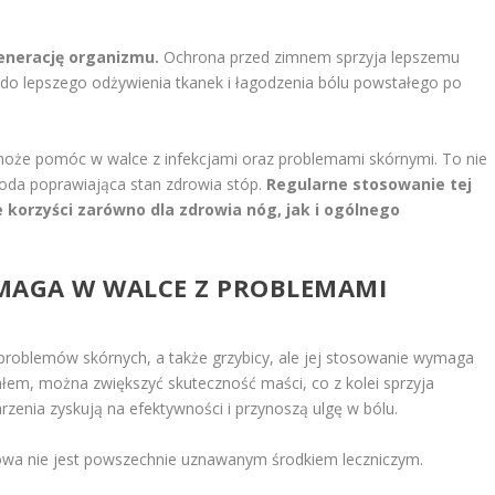
enerację organizmu.
Ochrona przed zimnem sprzyja lepszemu
ię do lepszego odżywienia tkanek i łagodzenia bólu powstałego po
 może pomóc w walce z infekcjami oraz problemami skórnymi. To nie
toda poprawiająca stan zdrowia stóp.
Regularne stosowanie tej
 korzyści zarówno dla zdrowia nóg, jak i ogólnego
OMAGA W WALCE Z PROBLEMAMI
problemów skórnych, a także grzybicy, ale jej stosowanie wymaga
ałem, można zwiększyć skuteczność maści, co z kolei sprzyja
zenia zyskują na efektywności i przynoszą ulgę w bólu.
niowa nie jest powszechnie uznawanym środkiem leczniczym.