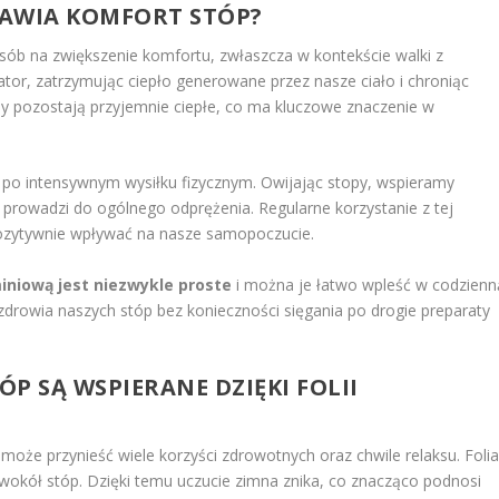
RAWIA KOMFORT STÓP?
sób na zwiększenie komfortu, zwłaszcza w kontekście walki z
lator, zatrzymując ciepło generowane przez nasze ciało i chroniąc
py pozostają przyjemnie ciepłe, co ma kluczowe znaczenie w
ę po intensywnym wysiłku fizycznym. Owijając stopy, wspieramy
i prowadzi do ogólnego odprężenia. Regularne korzystanie z tej
ozytywnie wpływać na nasze samopoczucie.
miniową jest niezwykle proste
i można je łatwo wpleść w codzienn
zdrowia naszych stóp bez konieczności sięgania po drogie preparaty
ÓP SĄ WSPIERANE DZIĘKI FOLII
 może przynieść wiele korzyści zdrowotnych oraz chwile relaksu. Foli
o wokół stóp. Dzięki temu uczucie zimna znika, co znacząco podnosi