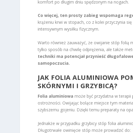
komfort po długim dniu spędzonym na nogach.
Co więcej, ten prosty zabieg wspomaga reg
krążeniu krwi w stopach, co z kolei przyczynia s
intensywnym wysiłku fizycznym.
Warto również zauważyć, że owijanie stóp folią
tylko sposób na chwilę odprężenia, ale także me
techniki ma potencjał przynieść długofalowe
samopoczucia.
JAK FOLIA ALUMINIOWA P
SKÓRNYMI I GRZYBICĄ?
Folia aluminiowa
może być przydatna w terapii 
ostrożności. Owijając bolące miejsce tym materi
szybszemu gojeniu. Dzięki temu preparaty na opar
Jednakże w przypadku grzybicy stóp folia alumi
Długotrwałe owinięcie stóp może prowadzić do: