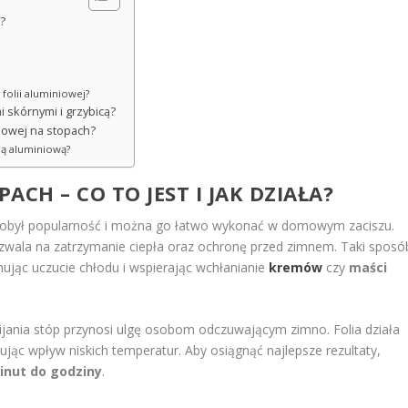
a?
 folii aluminiowej?
 skórnymi i grzybicą?
niowej na stopach?
lią aluminiową?
CH – CO TO JEST I JAK DZIAŁA?
zdobył popularność i można go łatwo wykonać w domowym zaciszu.
pozwala na zatrzymanie ciepła oraz ochronę przed zimnem. Taki sposó
inując uczucie chłodu i wspierając wchłanianie
kremów
czy
maści
wijania stóp przynosi ulgę osobom odczuwającym zimno. Folia działa
ukując wpływ niskich temperatur. Aby osiągnąć najlepsze rezultaty,
inut do godziny
.