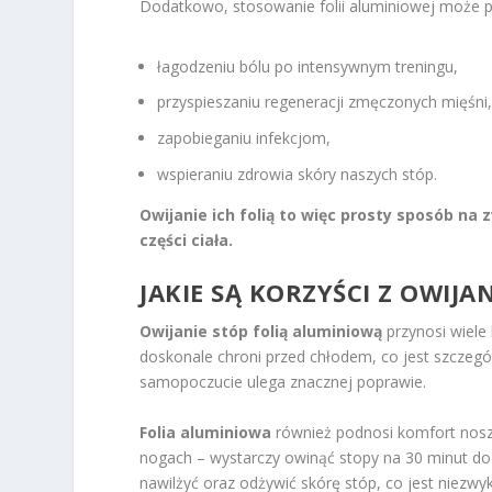
Dodatkowo, stosowanie folii aluminiowej może
łagodzeniu bólu po intensywnym treningu,
przyspieszaniu regeneracji zmęczonych mięśni
zapobieganiu infekcjom,
wspieraniu zdrowia skóry naszych stóp.
Owijanie ich folią to więc prosty sposób na
części ciała.
JAKIE SĄ KORZYŚCI Z OWIJ
Owijanie stóp folią aluminiową
przynosi wiele
doskonale chroni przed chłodem, co jest szczegól
samopoczucie ulega znacznej poprawie.
Folia aluminiowa
również podnosi komfort nosz
nogach – wystarczy owinąć stopy na 30 minut do 
nawilżyć oraz odżywić skórę stóp, co jest niezwyk