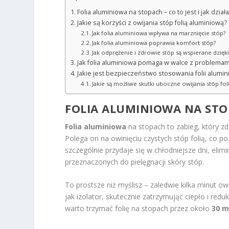
Folia aluminiowa na stopach – co to jest i jak dział
Jakie są korzyści z owijania stóp folią aluminiową?
Jak folia aluminiowa wpływa na marznięcie stóp?
Jak folia aluminiowa poprawia komfort stóp?
Jak odprężenie i zdrowie stóp są wspierane dzięki
Jak folia aluminiowa pomaga w walce z problemami
Jakie jest bezpieczeństwo stosowania folii alumi
Jakie są możliwe skutki uboczne owijania stóp fo
FOLIA ALUMINIOWA NA STOPA
Folia aluminiowa
na stopach to zabieg, który 
Polega on na owinięciu czystych stóp folią, co 
szczególnie przydaje się w chłodniejsze dni, elim
przeznaczonych do pielęgnacji skóry stóp.
To prostsze niż myślisz – zaledwie kilka minut o
jak izolator, skutecznie zatrzymując ciepło i red
warto trzymać folię na stopach przez około
30 m