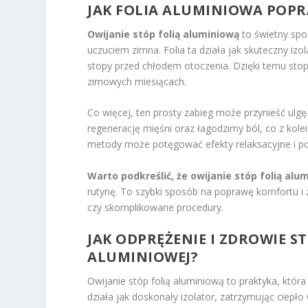
JAK FOLIA ALUMINIOWA POP
Owijanie stóp folią aluminiową
to świetny spo
uczuciem zimna. Folia ta działa jak skuteczny izo
stopy przed chłodem otoczenia. Dzięki temu sto
zimowych miesiącach.
Co więcej, ten prosty zabieg może przynieść ulg
regenerację mięśni oraz łagodzimy ból, co z kole
metody może potęgować efekty relaksacyjne i p
Warto podkreślić, że owijanie stóp folią alu
rutynę. To szybki sposób na poprawę komfortu i 
czy skomplikowane procedury.
JAK ODPRĘŻENIE I ZDROWIE ST
ALUMINIOWEJ?
Owijanie stóp folią aluminiową to praktyka, która
działa jak doskonały izolator, zatrzymując ciepł