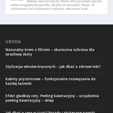
Makijaż wieczorowy to sztuka, która pozwala wyrazić
siebie w wyjątkowy sposób, idealny na specjalne okazje. W
odróżnieniu od codziennych stylizacji, wieczorne looki …
URODA
Naturalny krem z filtrem – skuteczna ochrona dla
wrażliwej skóry
Stylizacja włosów kręconych – jak dbać o zdrowe loki?
Kabiny prysznicowe – funkcjonalne rozwiązania do
każdej łazienki
Efekt gładkiej cery. Peeling kawitacyjny – urządzenia
peeling kawitacyjny – sklep
Jak dbać o cerę w ciąży? Porady i skuteczne nawyki