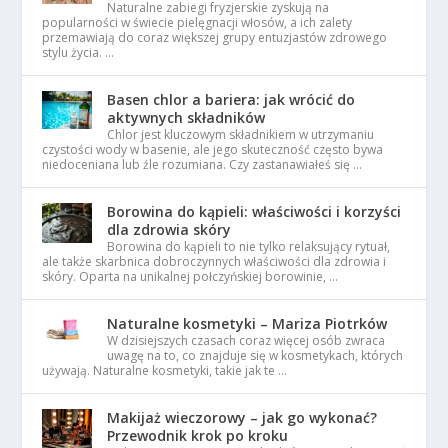
Naturalne zabiegi fryzjerskie zyskują na
popularności w świecie pielęgnacji włosów, a ich zalety
przemawiają do coraz większej grupy entuzjastów zdrowego
stylu życia. …
Basen chlor a bariera: jak wrócić do
aktywnych składników
Chlor jest kluczowym składnikiem w utrzymaniu
czystości wody w basenie, ale jego skuteczność często bywa
niedoceniana lub źle rozumiana. Czy zastanawiałeś się …
Borowina do kąpieli: właściwości i korzyści
dla zdrowia skóry
Borowina do kąpieli to nie tylko relaksujący rytuał,
ale także skarbnica dobroczynnych właściwości dla zdrowia i
skóry. Oparta na unikalnej połczyńskiej borowinie, …
Naturalne kosmetyki – Mariza Piotrków
W dzisiejszych czasach coraz więcej osób zwraca
uwagę na to, co znajduje się w kosmetykach, których
używają. Naturalne kosmetyki, takie jak te …
Makijaż wieczorowy – jak go wykonać?
Przewodnik krok po kroku