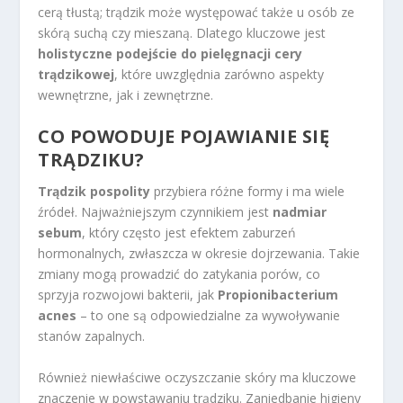
cerą tłustą; trądzik może występować także u osób ze
skórą suchą czy mieszaną. Dlatego kluczowe jest
holistyczne podejście do pielęgnacji cery
trądzikowej
, które uwzględnia zarówno aspekty
wewnętrzne, jak i zewnętrzne.
CO POWODUJE POJAWIANIE SIĘ
TRĄDZIKU?
Trądzik pospolity
przybiera różne formy i ma wiele
źródeł. Najważniejszym czynnikiem jest
nadmiar
sebum
, który często jest efektem zaburzeń
hormonalnych, zwłaszcza w okresie dojrzewania. Takie
zmiany mogą prowadzić do zatykania porów, co
sprzyja rozwojowi bakterii, jak
Propionibacterium
acnes
– to one są odpowiedzialne za wywoływanie
stanów zapalnych.
Również niewłaściwe oczyszczanie skóry ma kluczowe
znaczenie w powstawaniu trądziku. Zaniedbanie higieny