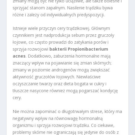
zmiany mogą być nie tylko uciążliwe, ale także bolesne i
sprzyjać stanom zapalnym. Nasilenie trądziku bywa
różne i zależy od indywidualnych predyspozycji.
Istnieje wiele przyczyn cery trądzikowej. Głównym
czynnikiem jest nadprodukcja sebum przez gruczoły
łojowe, co często prowadzi do zatykania porów i
sprzyja rozwojowi
bakterii Propionibacterium
acnes
. Dodatkowo, zaburzenia hormonalne mają
znaczący wpływ na pojawianie się zmian skórnych;
zmiany w poziomie androgenów mogą zwiększać
aktywność gruczołów łojowych. Niewłaściwe
oczyszczanie twarzy oraz dieta bogata w cukry i
tłuszcze nasycone również mogą pogarszać kondycję
cery.
Nie można zapominać o długotrwałym strese, który ma
negatywny wpływ na równowagę hormonalną
organizmu i sprzyja rozwojowi trądziku. Co ciekawe,
problemy skórne nie ograniczają się jedynie do osób z