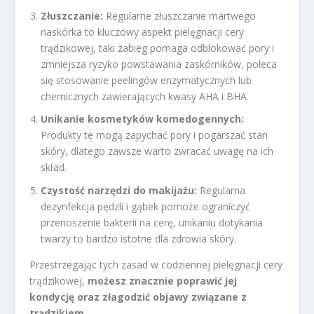
Złuszczanie:
Regularne złuszczanie martwego
naskórka to kluczowy aspekt pielęgnacji cery
trądzikowej, taki zabieg pomaga odblokować pory i
zmniejsza ryzyko powstawania zaskórników, poleca
się stosowanie peelingów enzymatycznych lub
chemicznych zawierających kwasy AHA i BHA.
Unikanie kosmetyków komedogennych:
Produkty te mogą zapychać pory i pogarszać stan
skóry, dlatego zawsze warto zwracać uwagę na ich
skład.
Czystość narzędzi do makijażu:
Regularna
dezynfekcja pędzli i gąbek pomoże ograniczyć
przenoszenie bakterii na cerę, unikaniu dotykania
twarzy to bardzo istotne dla zdrowia skóry.
Przestrzegając tych zasad w codziennej pielęgnacji cery
trądzikowej,
możesz znacznie poprawić jej
kondycję oraz złagodzić objawy związane z
trądzikiem.