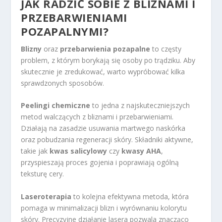
JAK RADZIĆ SOBIE Z BLIZNAMI I
PRZEBARWIENIAMI
POZAPALNYMI?
Blizny
oraz
przebarwienia pozapalne
to częsty
problem, z którym borykają się osoby po trądziku. Aby
skutecznie je zredukować, warto wypróbować kilka
sprawdzonych sposobów.
Peelingi chemiczne
to jedna z najskuteczniejszych
metod walczących z bliznami i przebarwieniami.
Działają na zasadzie usuwania martwego naskórka
oraz pobudzania regeneracji skóry. Składniki aktywne,
takie jak
kwas salicylowy
czy
kwasy AHA
,
przyspieszają proces gojenia i poprawiają ogólną
teksturę cery.
Laseroterapia
to kolejna efektywna metoda, która
pomaga w minimalizacji blizn i wyrównaniu kolorytu
skóry. Precyzyjne działanie lasera pozwala znacząco