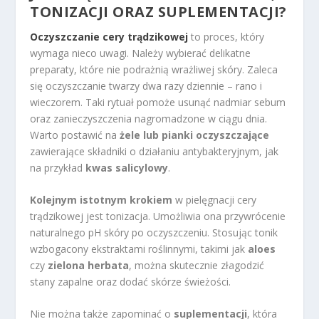
TONIZACJI ORAZ SUPLEMENTACJI?
Oczyszczanie cery trądzikowej
to proces, który
wymaga nieco uwagi. Należy wybierać delikatne
preparaty, które nie podrażnią wrażliwej skóry. Zaleca
się oczyszczanie twarzy dwa razy dziennie – rano i
wieczorem. Taki rytuał pomoże usunąć nadmiar sebum
oraz zanieczyszczenia nagromadzone w ciągu dnia.
Warto postawić na
żele lub pianki oczyszczające
zawierające składniki o działaniu antybakteryjnym, jak
na przykład
kwas salicylowy
.
Kolejnym istotnym krokiem
w pielęgnacji cery
trądzikowej jest tonizacja. Umożliwia ona przywrócenie
naturalnego pH skóry po oczyszczeniu. Stosując tonik
wzbogacony ekstraktami roślinnymi, takimi jak
aloes
czy
zielona herbata
, można skutecznie złagodzić
stany zapalne oraz dodać skórze świeżości.
Nie można także zapominać o
suplementacji
, która