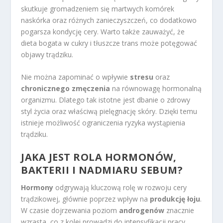
skutkuje gromadzeniem się martwych komórek
naskórka oraz różnych zanieczyszczeń, co dodatkowo
pogarsza kondycję cery. Warto także zauważyć, że
dieta bogata w cukry i tłuszcze trans może potęgować
objawy trądziku.
Nie można zapominać o wpływie
stresu
oraz
chronicznego zmęczenia
na równowagę hormonalną
organizmu. Dlatego tak istotne jest dbanie o zdrowy
styl życia oraz właściwą pielęgnację skóry. Dzięki temu
istnieje możliwość ograniczenia ryzyka wystąpienia
trądziku.
JAKA JEST ROLA HORMONÓW,
BAKTERII I NADMIARU SEBUM?
Hormony
odgrywają kluczową rolę w rozwoju cery
trądzikowej, głównie poprzez wpływ na
produkcję łoju
.
W czasie dojrzewania poziom
androgenów
znacznie
wzrasta, co z kolei prowadzi do intensyfikacji pracy