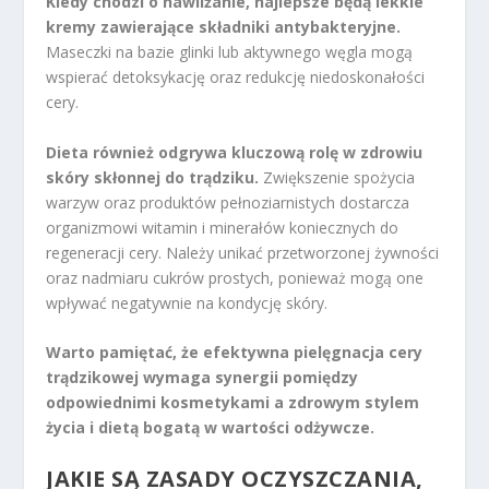
Kiedy chodzi o nawilżanie, najlepsze będą lekkie
kremy zawierające składniki antybakteryjne.
Maseczki na bazie glinki lub aktywnego węgla mogą
wspierać detoksykację oraz redukcję niedoskonałości
cery.
Dieta również odgrywa kluczową rolę w zdrowiu
skóry skłonnej do trądziku.
Zwiększenie spożycia
warzyw oraz produktów pełnoziarnistych dostarcza
organizmowi witamin i minerałów koniecznych do
regeneracji cery. Należy unikać przetworzonej żywności
oraz nadmiaru cukrów prostych, ponieważ mogą one
wpływać negatywnie na kondycję skóry.
Warto pamiętać, że efektywna pielęgnacja cery
trądzikowej wymaga synergii pomiędzy
odpowiednimi kosmetykami a zdrowym stylem
życia i dietą bogatą w wartości odżywcze.
JAKIE SĄ ZASADY OCZYSZCZANIA,