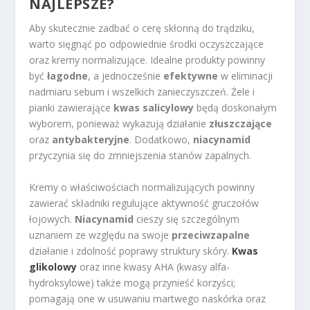
NAJLEPSZE?
Aby skutecznie zadbać o cerę skłonną do trądziku,
warto sięgnąć po odpowiednie środki oczyszczające
oraz kremy normalizujące. Idealne produkty powinny
być
łagodne
, a jednocześnie
efektywne
w eliminacji
nadmiaru sebum i wszelkich zanieczyszczeń. Żele i
pianki zawierające
kwas salicylowy
będą doskonałym
wyborem, ponieważ wykazują działanie
złuszczające
oraz
antybakteryjne
. Dodatkowo,
niacynamid
przyczynia się do zmniejszenia stanów zapalnych.
Kremy o właściwościach normalizujących powinny
zawierać składniki regulujące aktywność gruczołów
łojowych.
Niacynamid
cieszy się szczególnym
uznaniem ze względu na swoje
przeciwzapalne
działanie i zdolność poprawy struktury skóry.
Kwas
glikolowy
oraz inne kwasy AHA (kwasy alfa-
hydroksylowe) także mogą przynieść korzyści;
pomagają one w usuwaniu martwego naskórka oraz