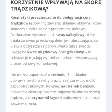
KORZYSTNIE WPŁYWAJĄ NA SKÓRĘ
TRĄDZIKOWĄ?
Kosmetyki przeznaczone do pielęgnacji cery
trądzikowej
powinny zawierać składniki aktywne, które
skutecznie radzą sobie z problemami skórnymi.
Doskonałym wyborem jest
kwas salicylowy
, który
działa zarówno przeciwzapalnie, jak i złuszczająco, co
ułatwia oczyszczanie porów. Warto także zwrócić
uwagę na
kwas migdałowy
oraz
glikolowy
– te
substancje regulują wydzielanie sebum i wspomagają
proces odnowy komórkowej.
Nie można zapominać o
retinolu
. Ten składnik
poprawia teksturę skóry oraz zmniejsza widoczność
blizn potrądzikowych. Również
nadtlenek benzoilu
doskonale eliminuje bakterie odpowiedzialne za rozwój
trądziku, a
niacynamid
łagodzi podrażnienia i redukuje
zaczerwienienia.