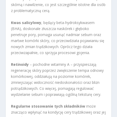
skórną i nawilżenie, co jest szczególnie istotne dla osób
z problematyczną cerą.
Kwas salicylowy
, będący beta-hydroksykwasem
(BHA), doskonale złuszcza naskórek i głęboko
penetruje pory, pomaga usunąć nadmiar sebum oraz
martwe komórki skóry, co przeciwdziała pojawianiu się
nowych zmian trądzikowych. Oprócz tego działa
przeciwzapalnie, co sprzyja procesowi gojenia.
Retinoidy
– pochodne witaminy A – przyspieszają
regenerację skóry poprzez zwiększenie tempa odnowy
komórkowej, oddziałują na poziomie komórek,
zmniejszając widoczność niedoskonałości oraz blizn
potrądzikowych. Co więcej, pomagają regulować
wydzielanie sebum i poprawiają ogólną teksturę cery.
Regularne stosowanie tych składników
może
znacząco wpłynąć na kondycję cery trądzikowej oraz jej