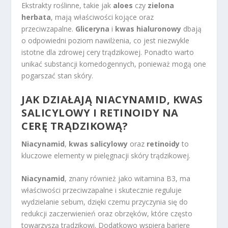
Ekstrakty roślinne, takie jak
aloes
czy
zielona
herbata
, mają właściwości kojące oraz
przeciwzapalne.
Gliceryna
i
kwas hialuronowy
dbają
o odpowiedni poziom nawilżenia, co jest niezwykle
istotne dla zdrowej cery trądzikowej. Ponadto warto
unikać substancji komedogennych, ponieważ mogą one
pogarszać stan skóry.
JAK DZIAŁAJĄ NIACYNAMID, KWAS
SALICYLOWY I RETINOIDY NA
CERĘ TRĄDZIKOWĄ?
Niacynamid
,
kwas salicylowy
oraz
retinoidy
to
kluczowe elementy w pielęgnacji skóry trądzikowej.
Niacynamid
, znany również jako witamina B3, ma
właściwości przeciwzapalne i skutecznie reguluje
wydzielanie sebum, dzięki czemu przyczynia się do
redukcji zaczerwienień oraz obrzęków, które często
towarzyszą trądzikowi. Dodatkowo wspiera barierę