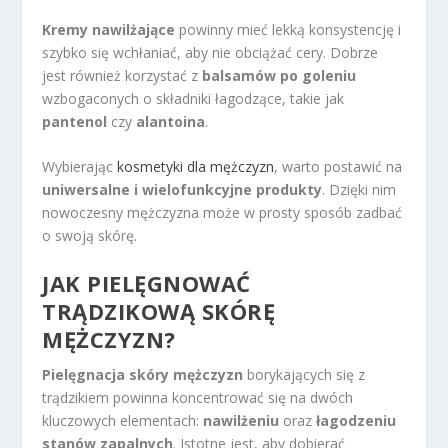
Kremy nawilżające
powinny mieć lekką konsystencję i
szybko się wchłaniać, aby nie obciążać cery. Dobrze
jest również korzystać z
balsamów po goleniu
wzbogaconych o składniki łagodzące, takie jak
pantenol
czy
alantoina
.
Wybierając
kosmetyki dla mężczyzn
, warto postawić na
uniwersalne i wielofunkcyjne produkty
. Dzięki nim
nowoczesny mężczyzna może w prosty sposób zadbać
o swoją skórę.
JAK PIELĘGNOWAĆ
TRĄDZIKOWĄ SKÓRĘ
MĘŻCZYZN?
Pielęgnacja skóry mężczyzn
borykających się z
trądzikiem powinna koncentrować się na dwóch
kluczowych elementach:
nawilżeniu
oraz
łagodzeniu
stanów zapalnych
. Istotne jest, aby dobierać