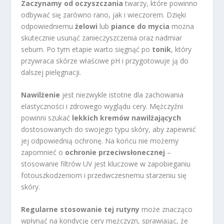
Zaczynamy od oczyszczania
twarzy, które powinno
odbywać się zarówno rano, jak i wieczorem. Dzięki
odpowiedniemu
żelowi
lub
piance do mycia
można
skutecznie usunąć zanieczyszczenia oraz nadmiar
sebum. Po tym etapie warto sięgnąć po
tonik
, który
przywraca skórze właściwe pH i przygotowuje ją do
dalszej pielęgnacji.
Nawilżenie
jest niezwykle istotne dla zachowania
elastyczności i zdrowego wyglądu cery. Mężczyźni
powinni szukać
lekkich kremów nawilżających
dostosowanych do swojego typu skóry, aby zapewnić
jej odpowiednią ochronę. Na końcu nie możemy
zapomnieć o
ochronie przeciwsłonecznej
–
stosowanie filtrów UV jest kluczowe w zapobieganiu
fotouszkodzeniom i przedwczesnemu starzeniu się
skóry.
Regularne stosowanie tej rutyny
może znacząco
wpłynąć na kondycję cery mężczyzn, sprawiając, że