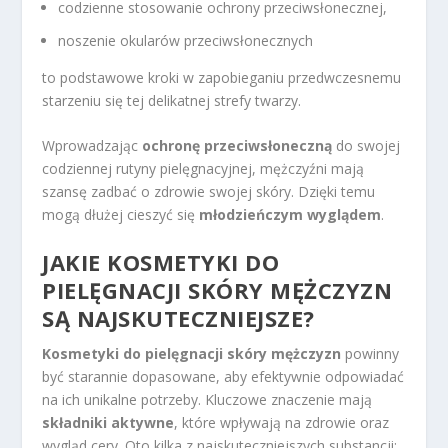
codzienne stosowanie ochrony przeciwsłonecznej,
noszenie okularów przeciwsłonecznych
to podstawowe kroki w zapobieganiu przedwczesnemu
starzeniu się tej delikatnej strefy twarzy.
Wprowadzając
ochronę przeciwsłoneczną
do swojej
codziennej rutyny pielęgnacyjnej, mężczyźni mają
szansę zadbać o zdrowie swojej skóry. Dzięki temu
mogą dłużej cieszyć się
młodzieńczym wyglądem
.
JAKIE KOSMETYKI DO
PIELĘGNACJI SKÓRY MĘŻCZYZN
SĄ NAJSKUTECZNIEJSZE?
Kosmetyki do pielęgnacji skóry mężczyzn
powinny
być starannie dopasowane, aby efektywnie odpowiadać
na ich unikalne potrzeby. Kluczowe znaczenie mają
składniki aktywne
, które wpływają na zdrowie oraz
wygląd cery. Oto kilka z najskuteczniejszych substancji: