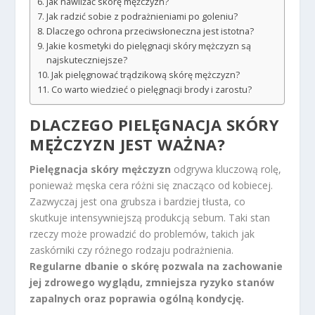
Jak nawilżać skórę mężczyzn?
Jak radzić sobie z podrażnieniami po goleniu?
Dlaczego ochrona przeciwsłoneczna jest istotna?
Jakie kosmetyki do pielęgnacji skóry mężczyzn są
najskuteczniejsze?
Jak pielęgnować trądzikową skórę mężczyzn?
Co warto wiedzieć o pielęgnacji brody i zarostu?
DLACZEGO PIELĘGNACJA SKÓRY
MĘŻCZYZN JEST WAŻNA?
Pielęgnacja skóry mężczyzn
odgrywa kluczową rolę,
ponieważ męska cera różni się znacząco od kobiecej.
Zazwyczaj jest ona grubsza i bardziej tłusta, co
skutkuje intensywniejszą produkcją sebum. Taki stan
rzeczy może prowadzić do problemów, takich jak
zaskórniki czy różnego rodzaju podrażnienia.
Regularne dbanie o skórę pozwala na zachowanie
jej zdrowego wyglądu, zmniejsza ryzyko stanów
zapalnych oraz poprawia ogólną kondycję.