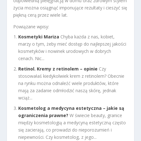
odpowiednią pielęgnacją w domu oraz zdrowym stylem
życia można osiągnąć imponujące rezultaty i cieszyć się
piękną cerą przez wiele lat.
Powiązane wpisy:
Kosmetyki Mariza
Chyba każda z nas, kobiet,
marzy o tym, żeby mieć dostęp do najlepszej jakości
kosmetyków i nowinek urodowych w dobrych
cenach. Nic...
Retinol. Kremy z retinolem – opinie
Czy
stosowałaś kiedykolwiek krem z retinolem? Obecnie
na rynku można odnaleźć wiele produktów, które
mają za zadanie odmłodzić naszą skórę, jednak
wciąż...
Kosmetolog a medycyna estetyczna – jakie są
ograniczenia prawne?
W świecie beauty, granice
między kosmetologią a medycyną estetyczną często
się zacierają, co prowadzi do nieporozumień i
niepewności. Czy kosmetolog, z jego...