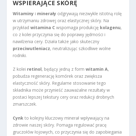
WSPIERAJĄCE SKÓRĘ
Witaminy
i
minerały
odgrywają niezwykle istotną rolę
w utrzymaniu zdrowej oraz elastycznej skóry. Na
przykład
witamina C
wspomaga produkcję
kolagenu
,
co z kolei przyczynia się do poprawy jędrności i
nawilżenia cery. Działa także jako skuteczny
przeciwutleniacz
, neutralizując szkodliwe wolne
rodniki.
Z kolei
retinol
, będący jedną z form
witamin A
,
pobudza regenerację komórek oraz zwiększa
elastyczność skóry. Regularne stosowanie tego
składnika może przynieść zauważalne rezultaty w
postaci lepszej tekstury cery oraz redukcji drobnych
zmarszczek.
Cynk
to kolejny kluczowy minerał wpływający na
zdrowie naszej skóry. Pomaga regulować pracę
gruczołów łojowych, co przyczynia się do zapobiegania