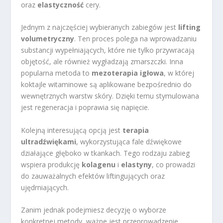
oraz
elastyczność
cery.
Jednym z najczęściej wybieranych zabiegów jest
lifting
volumetryczny
. Ten proces polega na wprowadzaniu
substancji wypełniających, które nie tylko przywracają
objętość, ale również wygładzają zmarszczki. Inna
popularna metoda to
mezoterapia igłowa
, w której
koktajle witaminowe są aplikowane bezpośrednio do
wewnętrznych warstw skóry. Dzięki temu stymulowana
jest regeneracja i poprawia się napięcie.
Kolejną interesującą opcją jest
terapia
ultradźwiękami
, wykorzystująca fale dźwiękowe
działające głęboko w tkankach. Tego rodzaju zabieg
wspiera produkcję
kolagenu
i
elastyny
, co prowadzi
do zauważalnych efektów liftingujących oraz
ujędrniających.
Zanim jednak podejmiesz decyzję o wyborze
konkretnej metody, ważne jest przeprowadzenie