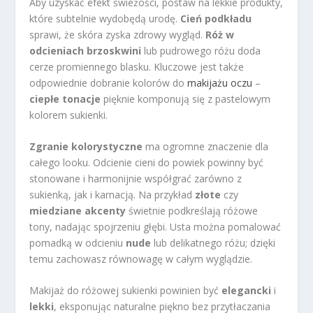
Aby uzyskać efekt świeżości, postaw na lekkie produkty,
które subtelnie wydobędą urodę.
Cień podkładu
sprawi, że skóra zyska zdrowy wygląd.
Róż w
odcieniach brzoskwini
lub pudrowego różu doda
cerze promiennego blasku. Kluczowe jest także
odpowiednie dobranie kolorów do
makijażu oczu
–
ciepłe tonacje
pięknie komponują się z pastelowym
kolorem sukienki.
Zgranie kolorystyczne
ma ogromne znaczenie dla
całego looku. Odcienie cieni do powiek powinny być
stonowane i harmonijnie współgrać zarówno z
sukienką, jak i karnacją. Na przykład
złote
czy
miedziane akcenty
świetnie podkreślają różowe
tony, nadając spojrzeniu głębi. Usta można pomalować
pomadką w odcieniu
nude
lub delikatnego różu; dzięki
temu zachowasz równowagę w całym wyglądzie.
Makijaż do różowej sukienki powinien być
elegancki
i
lekki
, eksponując naturalne piękno bez przytłaczania