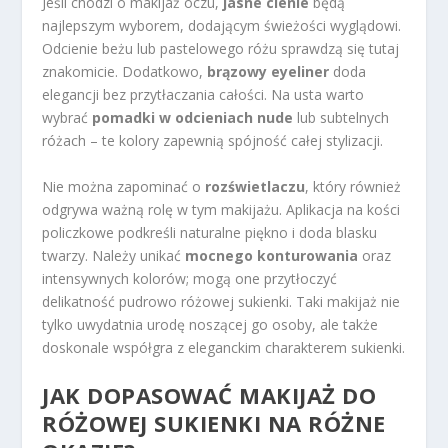
Jeśli chodzi o makijaż oczu,
jasne cienie
będą
najlepszym wyborem, dodającym świeżości wyglądowi.
Odcienie beżu lub pastelowego różu sprawdzą się tutaj
znakomicie. Dodatkowo,
brązowy eyeliner
doda
elegancji bez przytłaczania całości. Na usta warto
wybrać
pomadki w odcieniach nude
lub subtelnych
różach – te kolory zapewnią spójność całej stylizacji.
Nie można zapominać o
rozświetlaczu
, który również
odgrywa ważną rolę w tym makijażu. Aplikacja na kości
policzkowe podkreśli naturalne piękno i doda blasku
twarzy. Należy unikać
mocnego konturowania
oraz
intensywnych kolorów; mogą one przytłoczyć
delikatność pudrowo różowej sukienki. Taki makijaż nie
tylko uwydatnia urodę noszącej go osoby, ale także
doskonale współgra z eleganckim charakterem sukienki.
JAK DOPASOWAĆ MAKIJAŻ DO
RÓŻOWEJ SUKIENKI NA RÓŻNE