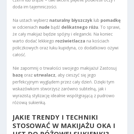
doda im tajemniczości.
Na ustach wybierz
naturalny błyszczyk
lub
pomadkę
w odcieniach
nude
bądź
delikatnego różu
. To sprawi,
że cały makijaż będzie spójny i elegancki. Na koniec
warto dodać lekkiego
rozświetlacza
na kościach
policzkowych oraz łuku kupidyna, co dodatkowo ożywi
całość.
Nie zapomnij o trwałości swojego makijażu! Zastosuj
bazę
oraz
utrwalacz
, aby cieszyć się jego
perfekcyjnym wyglądem przez cały dzień. Dzięki tym
wskazówkom stworzysz zarówno subtelną, jak i
wyrazistą stylizację idealnie współgrającą z pudrowo
różową sukienką.
JAKIE TRENDY I TECHNIKI
STOSOWAĆ W MAKIJAŻU OKA I
UST DO RÓŻOWEJ SUKIENKI?