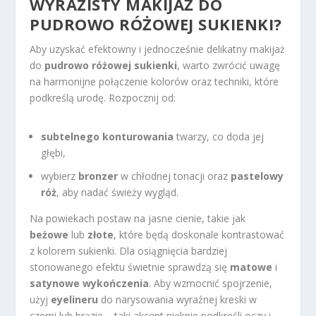
WYRAZISTY MAKIJAŻ DO
PUDROWO RÓŻOWEJ SUKIENKI?
Aby uzyskać efektowny i jednocześnie delikatny makijaż
do
pudrowo różowej sukienki
, warto zwrócić uwagę
na harmonijne połączenie kolorów oraz techniki, które
podkreślą urodę. Rozpocznij od:
subtelnego konturowania
twarzy, co doda jej
głębi,
wybierz
bronzer
w chłodnej tonacji oraz
pastelowy
róż
, aby nadać świeży wygląd.
Na powiekach postaw na jasne cienie, takie jak
beżowe
lub
złote
, które będą doskonale kontrastować
z kolorem sukienki. Dla osiągnięcia bardziej
stonowanego efektu świetnie sprawdzą się
matowe
i
satynowe wykończenia
. Aby wzmocnić spojrzenie,
użyj
eyelineru
do narysowania wyraźnej kreski w
czerni lub brązie – taki akcent pięknie podkreśli oczy i