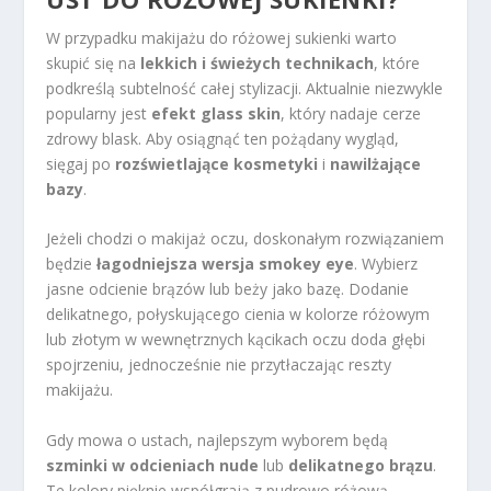
W przypadku makijażu do różowej sukienki warto
skupić się na
lekkich i świeżych technikach
, które
podkreślą subtelność całej stylizacji. Aktualnie niezwykle
popularny jest
efekt glass skin
, który nadaje cerze
zdrowy blask. Aby osiągnąć ten pożądany wygląd,
sięgaj po
rozświetlające kosmetyki
i
nawilżające
bazy
.
Jeżeli chodzi o makijaż oczu, doskonałym rozwiązaniem
będzie
łagodniejsza wersja smokey eye
. Wybierz
jasne odcienie brązów lub beży jako bazę. Dodanie
delikatnego, połyskującego cienia w kolorze różowym
lub złotym w wewnętrznych kącikach oczu doda głębi
spojrzeniu, jednocześnie nie przytłaczając reszty
makijażu.
Gdy mowa o ustach, najlepszym wyborem będą
szminki w odcieniach nude
lub
delikatnego brązu
.
Te kolory pięknie współgrają z pudrowo różową