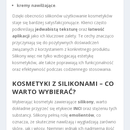
kremy nawilżające
.
Dzięki obecności silikonów użytkowanie kosmetyków
staje się bardziej satysfakcjonujące. Klienci często
podkreślają
jedwabistą teksturę
oraz
łatwość
aplikacji
jako ich kluczowe zalety. Te cechy znacząco
przyczyniają się do pozytywnych doświadczeń
związanych z korzystaniem z konkretnego produktu.
Silikony więc nie tylko wzbogacają estetykę
kosmetyków, ale także poprawiają ich funkcjonalność
oraz efektywność podczas codziennego stosowania.
KOSMETYKI Z SILIKONAMI – CO
WARTO WYBIERAĆ?
Wybierając kosmetyki zawierające
silikony
, warto
dokładnie przyjrzeć się etykiecie
INCI
oraz stężeniu tych
substancji. Silikony pełnią rolę
emolientów
, co
oznacza, że skutecznie nawilżają i wygładzają zarówno
skórę, jak i włosy. Niemniej jednak ich nadmierna ilość