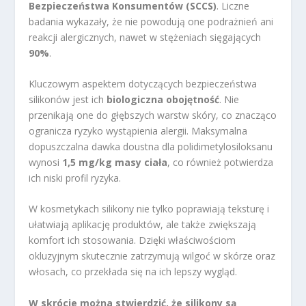
Bezpieczeństwa Konsumentów (SCCS)
. Liczne
badania wykazały, że nie powodują one podrażnień ani
reakcji alergicznych, nawet w stężeniach sięgających
90%
.
Kluczowym aspektem dotyczących bezpieczeństwa
silikonów jest ich
biologiczna obojętność
. Nie
przenikają one do głębszych warstw skóry, co znacząco
ogranicza ryzyko wystąpienia alergii. Maksymalna
dopuszczalna dawka doustna dla polidimetylosiloksanu
wynosi
1,5 mg/kg masy ciała
, co również potwierdza
ich niski profil ryzyka.
W kosmetykach silikony nie tylko poprawiają teksturę i
ułatwiają aplikację produktów, ale także zwiększają
komfort ich stosowania. Dzięki właściwościom
okluzyjnym skutecznie zatrzymują wilgoć w skórze oraz
włosach, co przekłada się na ich lepszy wygląd.
W skrócie można stwierdzić, że silikony są