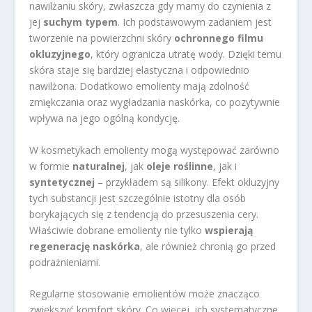
nawilżaniu skóry, zwłaszcza gdy mamy do czynienia z
jej
suchym typem
. Ich podstawowym zadaniem jest
tworzenie na powierzchni skóry
ochronnego filmu
okluzyjnego
, który ogranicza utratę wody. Dzięki temu
skóra staje się bardziej elastyczna i odpowiednio
nawilżona. Dodatkowo emolienty mają zdolność
zmiękczania oraz wygładzania naskórka, co pozytywnie
wpływa na jego ogólną kondycję.
W kosmetykach emolienty mogą występować zarówno
w formie
naturalnej
, jak
oleje roślinne
, jak i
syntetycznej
– przykładem są silikony. Efekt okluzyjny
tych substancji jest szczególnie istotny dla osób
borykających się z tendencją do przesuszenia cery.
Właściwie dobrane emolienty nie tylko
wspierają
regenerację naskórka
, ale również chronią go przed
podrażnieniami.
Regularne stosowanie emolientów może znacząco
zwiększyć komfort skóry. Co więcej, ich systematyczne