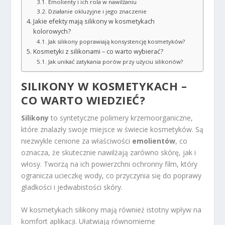
Emolienty i ich rola w nawilżaniu
Działanie okluzyjne i jego znaczenie
Jakie efekty mają silikony w kosmetykach
kolorowych?
Jak silikony poprawiają konsystencję kosmetyków?
Kosmetyki z silikonami – co warto wybierać?
Jak unikać zatykania porów przy użyciu silikonów?
SILIKONY W KOSMETYKACH
–
CO WARTO WIEDZIEĆ?
Silikony
to syntetyczne polimery krzemoorganiczne,
które znalazły swoje miejsce w świecie kosmetyków. Są
niezwykle cenione za właściwości
emolientów
, co
oznacza, że skutecznie nawilżają zarówno skórę, jak i
włosy. Tworzą na ich powierzchni ochronny film, który
ogranicza ucieczkę wody, co przyczynia się do poprawy
gładkości i jedwabistości skóry.
W kosmetykach silikony mają również istotny wpływ na
komfort aplikacji. Ułatwiają równomierne