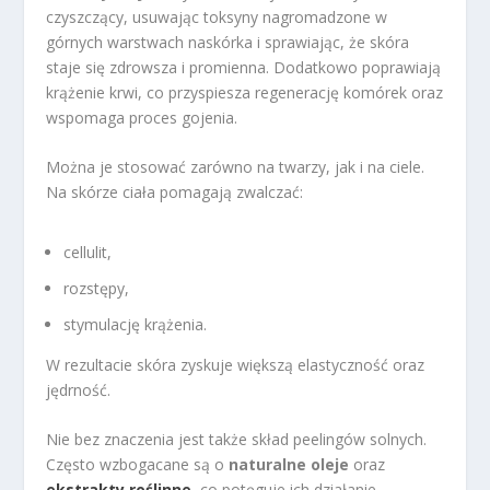
czyszczący, usuwając toksyny nagromadzone w
górnych warstwach naskórka i sprawiając, że skóra
staje się zdrowsza i promienna. Dodatkowo poprawiają
krążenie krwi, co przyspiesza regenerację komórek oraz
wspomaga proces gojenia.
Można je stosować zarówno na twarzy, jak i na ciele.
Na skórze ciała pomagają zwalczać:
cellulit,
rozstępy,
stymulację krążenia.
W rezultacie skóra zyskuje większą elastyczność oraz
jędrność.
Nie bez znaczenia jest także skład peelingów solnych.
Często wzbogacane są o
naturalne oleje
oraz
ekstrakty roślinne
, co potęguje ich działanie