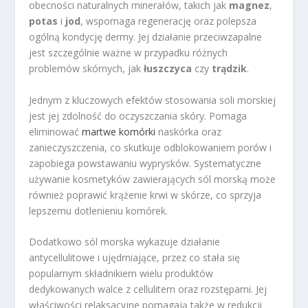
obecności naturalnych minerałów, takich jak
magnez
,
potas
i
jod
, wspomaga regenerację oraz polepsza
ogólną kondycję dermy. Jej działanie przeciwzapalne
jest szczególnie ważne w przypadku różnych
problemów skórnych, jak
łuszczyca
czy
trądzik
.
Jednym z kluczowych efektów stosowania soli morskiej
jest jej zdolność do oczyszczania skóry. Pomaga
eliminować
martwe komórki
naskórka oraz
zanieczyszczenia, co skutkuje odblokowaniem porów i
zapobiega powstawaniu wyprysków. Systematyczne
używanie kosmetyków zawierających sól morską może
również poprawić krążenie krwi w skórze, co sprzyja
lepszemu dotlenieniu komórek.
Dodatkowo sól morska wykazuje działanie
antycellulitowe i ujędrniające, przez co stała się
popularnym składnikiem wielu produktów
dedykowanych walce z cellulitem oraz rozstępami. Jej
właściwości relaksacyjne pomagają także w redukcji