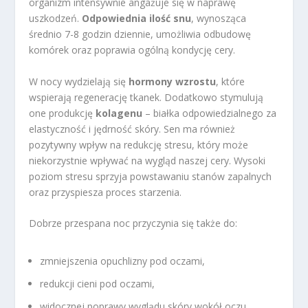
organizm intensywnie angażuje się w naprawę
uszkodzeń.
Odpowiednia ilość snu
, wynosząca
średnio 7-8 godzin dziennie, umożliwia odbudowę
komórek oraz poprawia ogólną kondycję cery.
W nocy wydzielają się
hormony wzrostu
, które
wspierają regenerację tkanek. Dodatkowo stymulują
one produkcję
kolagenu
– białka odpowiedzialnego za
elastyczność i jędrność skóry. Sen ma również
pozytywny wpływ na redukcję stresu, który może
niekorzystnie wpływać na wygląd naszej cery. Wysoki
poziom stresu sprzyja powstawaniu stanów zapalnych
oraz przyspiesza proces starzenia.
Dobrze przespana noc przyczynia się także do:
zmniejszenia opuchlizny pod oczami,
redukcji cieni pod oczami,
widocznej poprawy wyglądu skóry wokół oczu.