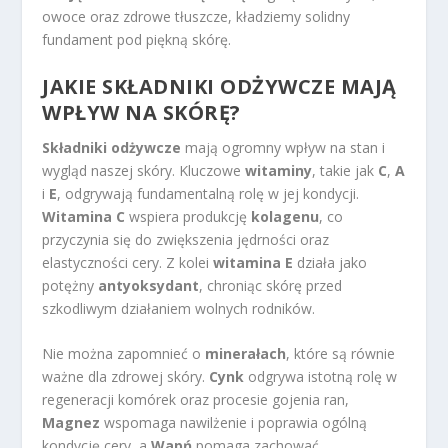
owoce oraz zdrowe tłuszcze, kładziemy solidny
fundament pod piękną skórę.
JAKIE SKŁADNIKI ODŻYWCZE MAJĄ
WPŁYW NA SKÓRĘ?
Składniki odżywcze
mają ogromny wpływ na stan i
wygląd naszej skóry. Kluczowe
witaminy
, takie jak
C
,
A
i
E
, odgrywają fundamentalną rolę w jej kondycji.
Witamina C
wspiera produkcję
kolagenu
, co
przyczynia się do zwiększenia jędrności oraz
elastyczności cery. Z kolei
witamina E
działa jako
potężny
antyoksydant
, chroniąc skórę przed
szkodliwym działaniem wolnych rodników.
Nie można zapomnieć o
minerałach
, które są równie
ważne dla zdrowej skóry.
Cynk
odgrywa istotną rolę w
regeneracji komórek oraz procesie gojenia ran,
Magnez
wspomaga nawilżenie i poprawia ogólną
kondycję cery, a
Wapń
pomaga zachować