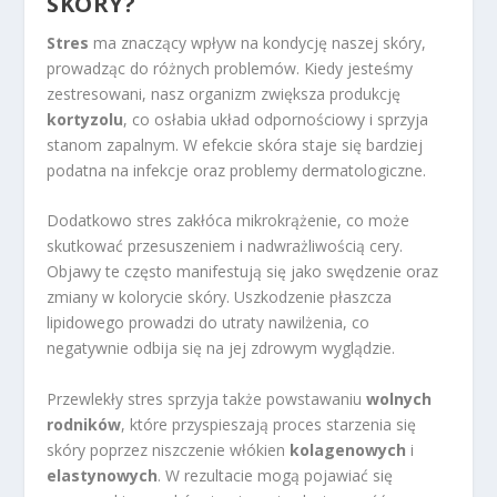
SKÓRY?
Stres
ma znaczący wpływ na kondycję naszej skóry,
prowadząc do różnych problemów. Kiedy jesteśmy
zestresowani, nasz organizm zwiększa produkcję
kortyzolu
, co osłabia układ odpornościowy i sprzyja
stanom zapalnym. W efekcie skóra staje się bardziej
podatna na infekcje oraz problemy dermatologiczne.
Dodatkowo stres zakłóca mikrokrążenie, co może
skutkować przesuszeniem i nadwrażliwością cery.
Objawy te często manifestują się jako swędzenie oraz
zmiany w kolorycie skóry. Uszkodzenie płaszcza
lipidowego prowadzi do utraty nawilżenia, co
negatywnie odbija się na jej zdrowym wyglądzie.
Przewlekły stres sprzyja także powstawaniu
wolnych
rodników
, które przyspieszają proces starzenia się
skóry poprzez niszczenie włókien
kolagenowych
i
elastynowych
. W rezultacie mogą pojawiać się