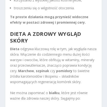
korzystaniu z wysokiej jakości kosmetyków,
troszczeniu się o wilgotność otoczenia.
Te proste działania mogą przynieść widoczne
efekty w postaci zdrowej i promiennej cery.
DIETA A ZDROWY WYGLĄD
SKÓRY
Dieta
odgrywa kluczową rolę w tym, jak wygląda nasza
skóra. Włączenie do codziennego menu dużej ilości
warzyw i owoców, które obfitują w witaminy, minerały
oraz przeciwutleniacze, znacząco poprawia kondycję
cery.
Marchew
,
szpinak
czy
pomidory
to świetne
źródła karotenoidów i likopenu – składników
wspomagających regenerację komórek skóry.
Nie można zapominać o
białku
, które jest równie
ważne dla zdrowia naszej skóry. Sięgajmy po: