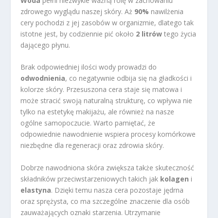
Woda
pełni niezwykle ważną rolę w zachowaniu
zdrowego wyglądu naszej skóry. Aż
90%
nawilżenia
cery pochodzi z jej zasobów w organizmie, dlatego tak
istotne jest, by codziennie pić około
2 litrów
tego życia
dającego płynu.
Brak odpowiedniej ilości wody prowadzi do
odwodnienia
, co negatywnie odbija się na gładkości i
kolorze skóry. Przesuszona cera staje się matowa i
może stracić swoją naturalną strukturę, co wpływa nie
tylko na estetykę makijażu, ale również na nasze
ogólne samopoczucie. Warto pamiętać, że
odpowiednie nawodnienie wspiera procesy komórkowe
niezbędne dla regeneracji oraz zdrowia skóry.
Dobrze nawodniona skóra zwiększa także skuteczność
składników przeciwstarzeniowych takich jak
kolagen
i
elastyna
. Dzięki temu nasza cera pozostaje jędrna
oraz sprężysta, co ma szczególne znaczenie dla osób
zauważających oznaki starzenia. Utrzymanie