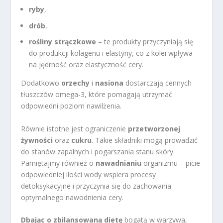
ryby
,
drób
,
rośliny strączkowe
– te produkty przyczyniają się
do produkcji kolagenu i elastyny, co z kolei wpływa
na jędrność oraz elastyczność cery.
Dodatkowo
orzechy
i
nasiona
dostarczają cennych
tłuszczów omega-3, które pomagają utrzymać
odpowiedni poziom nawilżenia.
Równie istotne jest ograniczenie
przetworzonej
żywności
oraz
cukru
. Takie składniki mogą prowadzić
do stanów zapalnych i pogarszania stanu skóry.
Pamiętajmy również o
nawadnianiu
organizmu – picie
odpowiedniej ilości wody wspiera procesy
detoksykacyjne i przyczynia się do zachowania
optymalnego nawodnienia cery.
Dbając o zbilansowaną dietę
bogatą w warzywa,