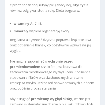
Oprócz codziennej rutyny pielęgnacyjnej,
styl życia
również odgrywa istotną rolę. Dieta bogata w:
witaminy A, C i E
,
minerały
wspiera regenerację skóry.
Regularna aktywność fizyczna poprawia krążenie krwi
oraz dotlenienie tkanek, co pozytywnie wpływa na jej
wygląd.
Nie można zapominać o
ochronie przed
promieniowaniem UV
, która jest kluczowa dla
zachowania młodzieńczego wyglądu cery. Codzienne
stosowanie filtrów przeciwsłonecznych znacznie
zmniejsza ryzyko uszkodzeń spowodowanych słońcem
oraz opóźnia proces starzenia.
Aby osiągnąć
promienny wygląd skóry
, ważne jest
zarówno systematyczne dbanie o nią, jak i zdrowy tryb