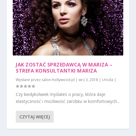
JAK ZOSTAĆ SPRZEDAWCĄ W MARIZA –
STREFA KONSULTANTKI MARIZA
Wysłane przez
salon-hollywood.pl
|
wrz 3, 2018
|
Uroda
|
Czy kiedykolwiek myślałeś o pracy, która daje
elastyczność i możliwość zarobku w komfortowych...
CZYTAJ WIĘCEJ