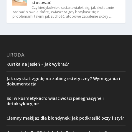
stosować
Czy kiedykolwiek zastanawiałeś się, jak skutecznie
zadbać o swoją skórę, zwłaszcza gdy borykasz się z
problemami takimi jak suchość, atopowe zapalenie skóry …
URODA
Kurtka na jesień – jak wybrać?
Jak uzyskać zgodę na zabieg estetyczny? Wymagania i
dokumentacja
Sól w kosmetykach: właściwości pielęgnacyjne i
detoksykacyjne
Ciemny makijaż dla blondynek: jak podkreślić oczy i styl?