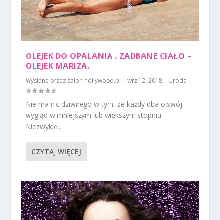
OLEJEK DO OPALANIA . ZADBANE CIAŁO –
OLEJEK MARIZA.
Wysłane przez
salon-hollywood.pl
|
wrz 12, 2018
|
Uroda
|
Nie ma nic dziwnego w tym, że każdy dba o swój
wygląd w mniejszym lub większym stopniu.
Niezwykle...
CZYTAJ WIĘCEJ