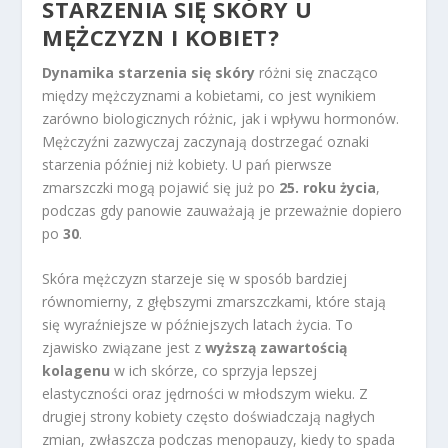
STARZENIA SIĘ SKÓRY U
MĘŻCZYZN I KOBIET?
Dynamika starzenia się skóry
różni się znacząco
między mężczyznami a kobietami, co jest wynikiem
zarówno biologicznych różnic, jak i wpływu hormonów.
Mężczyźni zazwyczaj zaczynają dostrzegać oznaki
starzenia później niż kobiety. U pań pierwsze
zmarszczki mogą pojawić się już po
25. roku życia
,
podczas gdy panowie zauważają je przeważnie dopiero
po
30
.
Skóra mężczyzn starzeje się w sposób bardziej
równomierny, z głębszymi zmarszczkami, które stają
się wyraźniejsze w późniejszych latach życia. To
zjawisko związane jest z
wyższą zawartością
kolagenu
w ich skórze, co sprzyja lepszej
elastyczności oraz jędrności w młodszym wieku. Z
drugiej strony kobiety często doświadczają nagłych
zmian, zwłaszcza podczas menopauzy, kiedy to spada