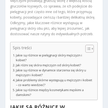
Mężczyźni posiadają grubszą skórę z większą ilością
gruczołów łojowych, co sprawia, że ich podejście do
pielęgnacji jest często inne od tego, które przyjmują
kobiety, posiadające cieńszą i bardziej delikatną skórę.
Odkryjmy, jakie kluczowe różnice występują w
pielęgnacji skóry obu płci, aby lepiej zrozumieć, jak
dostosować nasze rutyny do indywidualnych potrzeb.
Spis treści
Jakie są różnice w pielęgnacji skóry mężczyzn i
kobiet?
Jak różni się skóra mężczyzn od skóry kobiet?
Jakie są różnice w dynamice starzenia się skóry u
mężczyzn i kobiet?
Jakie problemy skórne występują u mężczyzn i kobiet
– co warto wiedzieć?
Jakie są różnice między kosmetykami męskimi a
damskimi?
JAKIE SĄ RÓŻNICE W