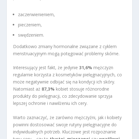
zaczerwienieniem,
pieczeniem,
swędzeniem.
Dodatkowo zmiany hormonalne związane z cyklem
menstruacyjnym mogą potęgować problemy skórne.
Interesujący jest fakt, że jedynie
31,6%
mężczyzn
regularnie korzysta z kosmetyków pielęgnacyjnych, co
może negatywnie odbijać się na kondycji ich skóry.
Natomiast aż
87,3%
kobiet stosuje różnorodne
produkty do pielęgnacji, co zdecydowanie sprzyja
lepszej ochronie i nawilżeniu ich cery.
Warto zaznaczyć, że zarówno mężczyźni, jak i kobiety
powinni dostosować swoje rutyny pielęgnacyjne do
indywidualnych potrzeb. Kluczowe jest rozpoznanie
typu cery – czy to
tłustej
,
mieszanej
czy
wrażliwej
–