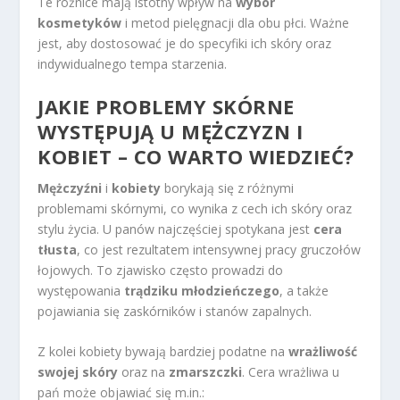
Te różnice mają istotny wpływ na
wybór
kosmetyków
i metod pielęgnacji dla obu płci. Ważne
jest, aby dostosować je do specyfiki ich skóry oraz
indywidualnego tempa starzenia.
JAKIE PROBLEMY SKÓRNE
WYSTĘPUJĄ U MĘŻCZYZN I
KOBIET – CO WARTO WIEDZIEĆ?
Mężczyźni
i
kobiety
borykają się z różnymi
problemami skórnymi, co wynika z cech ich skóry oraz
stylu życia. U panów najczęściej spotykana jest
cera
tłusta
, co jest rezultatem intensywnej pracy gruczołów
łojowych. To zjawisko często prowadzi do
występowania
trądziku młodzieńczego
, a także
pojawiania się zaskórników i stanów zapalnych.
Z kolei kobiety bywają bardziej podatne na
wrażliwość
swojej skóry
oraz na
zmarszczki
. Cera wrażliwa u
pań może objawiać się m.in.: