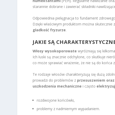
humektantami
(PEH). Regularne nawilżanie or
starannie dobrane i zawierać składniki nawilżaj
Odpowiednia pielęgnacja to fundament zdrowego
Dzięki właściwym produktom można skutecznie z
gładkość fryzurze
.
JAKIE SĄ CHARAKTERYSTYCZ
Włosy wysokoporowate
wyróżniają się kilkoma
Ich łuski są znacznie odchylone, co skutkuje nie
co może sprawiać wrażenie, że nie są do końca 
Te rodzaje włosów charakteryzują się dużą zdolno
prowadzi do problemów z
przesuszeniem oraz
uszkodzenia mechaniczne
i często
elektryzuj
rozdwojone końcówki,
problemy z nadmiernym wypadaniem.