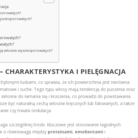
nacja
oporowatych?
 wysokoporowatych?
porowatych?
owatych?
rację włosów wysokoporowatych?
 CHARAKTERYSTYKA I PIELĘGNACJA
chylonymi łuskami, co sprawia, że ich powierzchnia jest nierówna.
, matowe i suche. Tego typu włosy mają tendencję do puszenia oraz
skłonne do łamania się i kruszenia, co prowadzi do powstawania
e być naturalną cechą włosów kręconych lub falowanych, a także
nie czy trwała ondulacja.
ga szczególnej troski. Kluczowe jest stosowanie łagodnych
ie o równowagę między
proteinami
,
emolientami
i