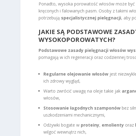
Ponadto, wysoka porowatość włosów może być w
kręconych i falowanych pasm. Osoby z takimi wło
potrzebują
specjalistycznej pielęgnacji
, aby p
JAKIE SĄ PODSTAWOWE ZASAD
WYSOKOPOROWATYCH?
Podstawowe zasady pielęgnacji włosów wy
pomagają w ich regeneracji oraz codziennej trosc
Regularne olejowanie włosów
jest niezwykle
ich zdrowy wygląd,
Warto zwrócić uwagę na oleje takie jak
argan
włosów,
Stosowanie łagodnych szamponów
bez sil
uszkodzeniami mechanicznymi,
Odżywki bogate w
proteiny
,
emolienty
oraz
wilgoć wewnątrz nich,