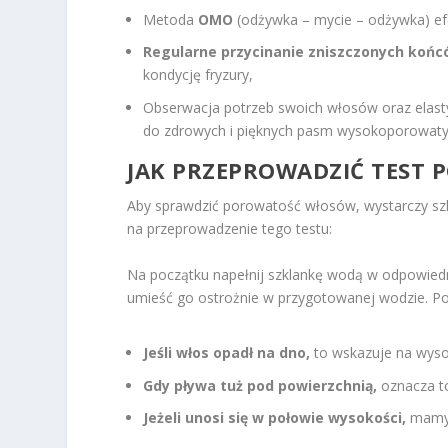
Metoda
OMO
(odżywka – mycie – odżywka) ef
Regularne przycinanie zniszczonych koń
kondycję fryzury,
Obserwacja potrzeb swoich włosów oraz elasty
do zdrowych i pięknych pasm wysokoporowaty
JAK PRZEPROWADZIĆ TEST
Aby sprawdzić porowatość włosów, wystarczy szk
na przeprowadzenie tego testu:
Na początku napełnij szklankę wodą w odpowiednie
umieść go ostrożnie w przygotowanej wodzie. Po 
Jeśli włos opadł na dno,
to wskazuje na wys
Gdy pływa tuż pod powierzchnią,
oznacza t
Jeżeli unosi się w połowie wysokości,
mamy 