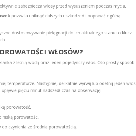
ektywnie zabezpiecza włosy przed wysuszeniem podczas mycia,
cówek
pozwala uniknąć dalszych uszkodzeń i poprawić ogólną
czne dostosowywanie pielęgnacji do ich aktualnego stanu to klucz
ch.
 POROWATOŚCI WŁOSÓW?
lanka z letnią wodą oraz jeden pojedynczy włos. Oto prosty sposób
j temperaturze. Następnie, delikatnie wyrwij lub odetnij jeden włos 
upływie pięciu minut nadszedł czas na obserwację:
oką porowatość,
o niską porowatość,
do czynienia ze średnią porowatością.