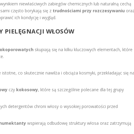
ynikiem niewłaściwych zabiegów chemicznych lub naturalną cechą
sami często borykają się z
trudnościami przy rozczesywaniu
ora
oprawić ich kondycję i wygląd.
Y PIELĘGNACJI WŁOSÓW
sokoporowatych
skupiają się na kilku kluczowych elementach, które
e.
 istotne, co skutecznie nawilża i obciąża kosmyki, przekładając się n
owy
czy
kokosowy
, które są szczególnie polecane dla tej grupy
nych detergentów chroni włosy o wysokiej porowatości przed
humektanty
wspierają odbudowę struktury włosa oraz zatrzymują