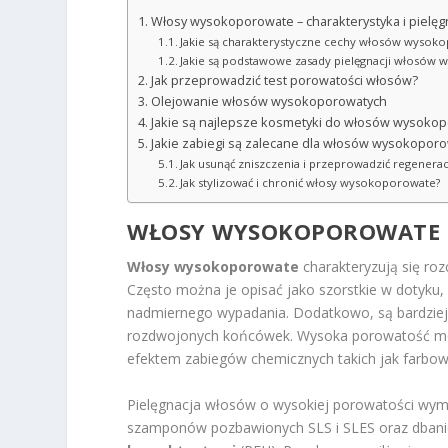
Włosy wysokoporowate – charakterystyka i pielęg
Jakie są charakterystyczne cechy włosów wysok
Jakie są podstawowe zasady pielęgnacji włosów
Jak przeprowadzić test porowatości włosów?
Olejowanie włosów wysokoporowatych
Jakie są najlepsze kosmetyki do włosów wysoko
Jakie zabiegi są zalecane dla włosów wysokopor
Jak usunąć zniszczenia i przeprowadzić regene
Jak stylizować i chronić włosy wysokoporowate?
WŁOSY WYSOKOPOROWATE –
Włosy wysokoporowate
charakteryzują się roz
Często można je opisać jako szorstkie w dotyku
nadmiernego wypadania. Dodatkowo, są bardziej 
rozdwojonych końcówek. Wysoka porowatość moż
efektem zabiegów chemicznych takich jak farbowa
Pielęgnacja włosów o wysokiej porowatości wyma
szamponów pozbawionych SLS i SLES oraz dban