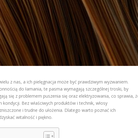
ielu z nas, a ich pielęgnacja może być prawdziwym wyzwaniem.
łonnością do łamania, te pasma wymagają szczególnej troski, by
ają się z problemem puszenia się oraz elektryzowania, co sprawia, ż
ch kondycji. Bez właściwych produktów i technik, włosy
niszczone i trudne do ułożenia. Dlatego warto poznać ich
zyskać witalność i piękno.