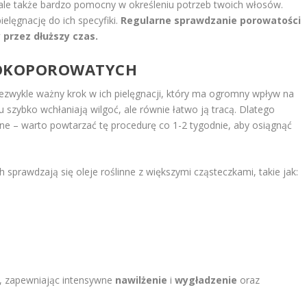
ale także bardzo pomocny w określeniu potrzeb twoich włosów.
elęgnację do ich specyfiki.
Regularne sprawdzanie porowatości
 przez dłuższy czas.
SOKOPOROWATYCH
ezwykle ważny krok w ich pielęgnacji, który ma ogromny wpływ na
 szybko wchłaniają wilgoć, ale równie łatwo ją tracą. Dlatego
ne – warto powtarzać tę procedurę co 1-2 tygodnie, aby osiągnąć
prawdzają się oleje roślinne z większymi cząsteczkami, takie jak:
a, zapewniając intensywne
nawilżenie
i
wygładzenie
oraz