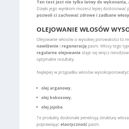
Ten test jest nie tylko łatwy do wykonania,
Dzięki jego wynikom możesz lepiej dostosować pi
pozwoli ci zachować zdrowe i zadbane włosy
OLEJOWANIE WŁOSÓW WY
Olejowanie włosów o wysokiej porowatości to ni
nawilżenie
i
regenerację
pasm. Włosy tego typu
regularne olejowanie
staje się wręcz nieodzow
optymalne rezultaty.
Najlepiej w przypadku włosów wysokoporowatych s
olej arganowy
,
olej kokosowy
,
olej jojoba
.
Te produkty doskonale penetrują strukturę włos
poprawiając
elastyczność
pasm.