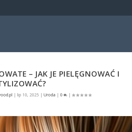
ATE – JAK JE PIELĘGNOWAĆ I
TYLIZOWAĆ?
wood.pl
|
lip 10, 2025
|
Uroda
|
0
|