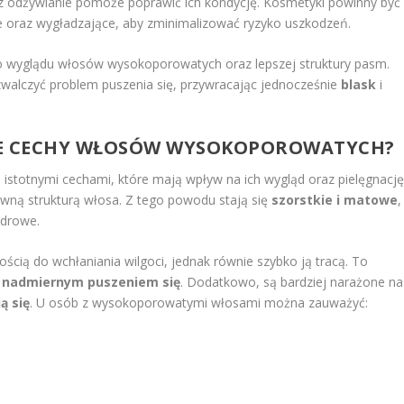
az odżywianie pomoże poprawić ich kondycję. Kosmetyki powinny być
ące oraz wygładzające, aby zminimalizować ryzyko uszkodzeń.
 wyglądu włosów wysokoporowatych oraz lepszej struktury pasm.
walczyć problem puszenia się, przywracając jednocześnie
blask
i
NE CECHY WŁOSÓW WYSOKOPOROWATYCH?
 istotnymi cechami, które mają wpływ na ich wygląd oraz pielęgnację
równą strukturą włosa. Z tego powodu stają się
szorstkie i matowe
,
zdrowe.
ścią do wchłaniania wilgoci, jednak równie szybko ją tracą. To
 nadmiernym puszeniem się
. Dodatkowo, są bardziej narażone na
ą się
. U osób z wysokoporowatymi włosami można zauważyć: