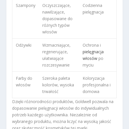
Szampony
Oczyszczające,
Codzienna
nawilżające,
pielęgnacja
dopasowane do
różnych typów
włosów
Odżywki
Wzmacniające,
Ochrona i
regenerujące,
pielęgnacja
ułatwiające
włosów
po
rozczesywanie
myciu
Farby do
Szeroka paleta
Koloryzacja
włosów
kolorów, wysoka
profesjonalna i
trwałość
domowa
Dzięki różnorodności produktów, Goldwell pozwala na
dopasowanie pielęgnacji włosów do indywidualnych
potrzeb każdego użytkownika. Niezależnie od
wybranego produktu, można liczyć na wysoką jakość
oraz skuteczność kosmetyków tej marki.