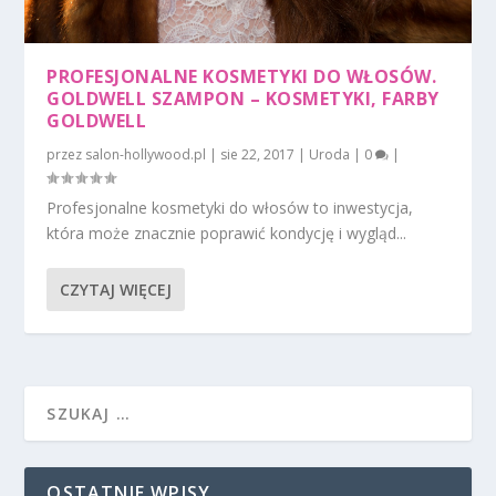
PROFESJONALNE KOSMETYKI DO WŁOSÓW.
GOLDWELL SZAMPON – KOSMETYKI, FARBY
GOLDWELL
przez
salon-hollywood.pl
|
sie 22, 2017
|
Uroda
|
0
|
Profesjonalne kosmetyki do włosów to inwestycja,
która może znacznie poprawić kondycję i wygląd...
CZYTAJ WIĘCEJ
OSTATNIE WPISY