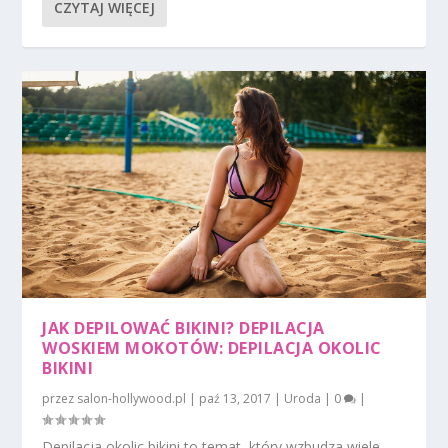
CZYTAJ WIĘCEJ
JAK DEPILOWAĆ BIKINI? DEPILACJA
WOSKIEM MOKOTÓW: DEPILACJA OKOLIC
BIKINI
przez
salon-hollywood.pl
|
paź 13, 2017
|
Uroda
|
0
|
Depilacja okolic bikini to temat, który wzbudza wiele