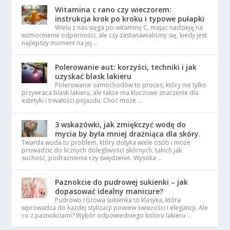
Witamina c rano czy wieczorem:
instrukcja krok po kroku i typowe pułapki
Wielu z nas sięga po witaminę C, mając nadzieję na
wzmocnienie odporności, ale czy zastanawialiśmy się, kiedy jest
najlepszy moment na jej …
Polerowanie aut: korzyści, techniki i jak
uzyskać blask lakieru
Polerowanie samochodów to proces, który nie tylko
przywraca blask lakieru, ale także ma kluczowe znaczenie dla
estetyki i trwałości pojazdu. Choć może …
3 wskazówki, jak zmiękczyć wodę do
mycia by była mniej drażniąca dla skóry.
Twarda woda to problem, który dotyka wiele osób i może
prowadzić do licznych dolegliwości skórnych, takich jak
suchość, podrażnienia czy swędzenie. Wysoka …
Paznokcie do pudrowej sukienki – jak
dopasować idealny manicure?
Pudrowo różowa sukienka to klasyka, która
wprowadza do każdej stylizacji powiew świeżości i elegancji. Ale
co z paznokciami? Wybór odpowiedniego koloru lakieru …