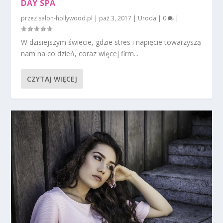
DAY SPA
przez
salon-hollywood.pl
|
paź 3, 2017
|
Uroda
|
0
|
W dzisiejszym świecie, gdzie stres i napięcie towarzyszą
nam na co dzień, coraz więcej firm...
CZYTAJ WIĘCEJ