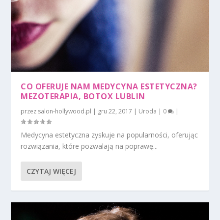
CO OFERUJE NAM MEDYCYNA ESTETYCZNA?
MEZOTERAPIA, BOTOX LUBLIN
przez
salon-hollywood.pl
|
gru 22, 2017
|
Uroda
|
0
|
Medycyna estetyczna zyskuje na popularności, oferując
rozwiązania, które pozwalają na poprawę...
CZYTAJ WIĘCEJ