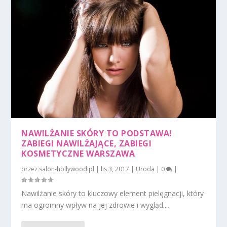
NAWILŻANIE SKÓRY TO PODSTAWA!
ZABIEGI NAWILŻAJĄCE, ZABIEGI
KOSMETYCZNE WARSZAWA
przez
salon-hollywood.pl
|
lis 3, 2017
|
Uroda
|
0
|
Nawilżanie skóry to kluczowy element pielęgnacji, który
ma ogromny wpływ na jej zdrowie i wygląd....