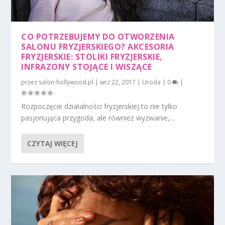
CO POTRZEBUJEMY DO OTWORZENIA
SALONU FRYZJERSKIEGO? AKCESORIA
FRYZJERSKIE: STOLIKI FRYZJERSKIE,
INFRAZONY STOJĄCE I WISZĄCE
przez
salon-hollywood.pl
|
wrz 22, 2017
|
Uroda
|
0
|
Rozpoczęcie działalności fryzjerskiej to nie tylko
pasjonująca przygoda, ale również wyzwanie,...
CZYTAJ WIĘCEJ