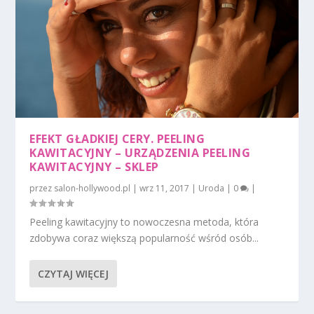
EFEKT GŁADKIEJ CERY. PEELING
KAWITACYJNY – URZĄDZENIA PEELING
KAWITACYJNY – SKLEP
przez
salon-hollywood.pl
|
wrz 11, 2017
|
Uroda
|
0
|
Peeling kawitacyjny to nowoczesna metoda, która
zdobywa coraz większą popularność wśród osób...
CZYTAJ WIĘCEJ