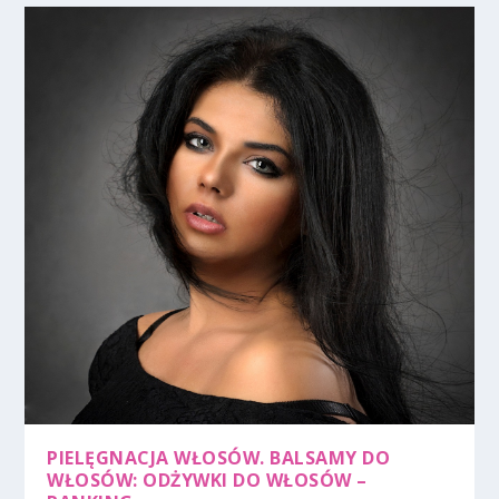
PIELĘGNACJA WŁOSÓW. BALSAMY DO
WŁOSÓW: ODŻYWKI DO WŁOSÓW –