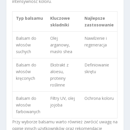
intensywność koloru.
Typ balsamu
Kluczowe
Najlepsze
składniki
zastosowanie
Balsam do
Olej
Nawilżenie i
włosów
arganowy,
regeneracja
suchych
masło shea
Balsam do
Ekstrakt z
Definiowanie
włosów
aloesu,
skrętu
kręconych
proteiny
roślinne
Balsam do
Filtry UV, olej
Ochrona koloru
włosów
jojoba
farbowanych
Przy wyborze balsamu warto również zwrócić uwagę na
opinie innych użytkowników oraz rekomendacje