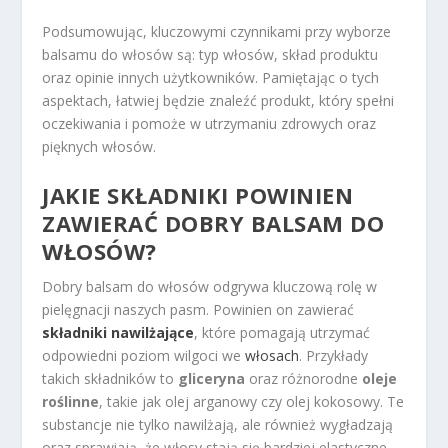
Podsumowując, kluczowymi czynnikami przy wyborze
balsamu do włosów są: typ włosów, skład produktu
oraz opinie innych użytkowników. Pamiętając o tych
aspektach, łatwiej będzie znaleźć produkt, który spełni
oczekiwania i pomoże w utrzymaniu zdrowych oraz
pięknych włosów.
JAKIE SKŁADNIKI POWINIEN
ZAWIERAĆ DOBRY BALSAM DO
WŁOSÓW?
Dobry balsam do włosów odgrywa kluczową rolę w
pielęgnacji naszych pasm. Powinien on zawierać
składniki nawilżające
, które pomagają utrzymać
odpowiedni poziom wilgoci we
włosach
. Przykłady
takich składników to
gliceryna
oraz różnorodne
oleje
roślinne
, takie jak olej arganowy czy olej kokosowy. Te
substancje nie tylko nawilżają, ale również wygładzają
oraz sprawiają, że włosy stają się bardziej elastyczne.