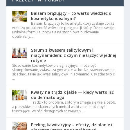
Balsam brązujący – co warto wiedzieć o
kosmetyku idealnym?
Balsam brązujący to kosmetyk, który zyskuje coraz
większą popularność w świecie pielęgnacji skóry. Dzięki swojej
unikalnej formule, pozwala na stopniowe budowanie
opalenizny, …
Serum z kwasem salicylowym i
niacynamidem: z czym nie łączyć w jednej
rutynie
Stosowanie kosmetyków pielęgnacyjnych może być
skomplikowane, zwłaszcza gdy w grę wchodzą zaawansowane
składniki, takie jak kwas salicylowy i niacynamid. Czy zdarzyło ci
…
Kwasy na trądzik jakie — kiedy warto iść
do dermatologa
Trądzik to problem, z którym zmaga się wiele osób,
a poszukiwanie skutecznych metod walki z nim może być
frustrujące. Wśród dostępnych rozwiązań …
Peeling kawitacyjny – efekty, działanie i
dlaczego warto go wypróbować