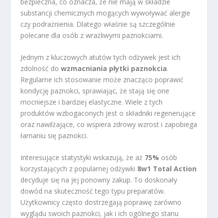
bezpieczna, co oznacza, że nie mają w składzie
substancji chemicznych mogących wywoływać alergie
czy podrażnienia. Dlatego właśnie są szczególnie
polecane dla osób z wrażliwymi paznokciami.
Jednym z kluczowych atutów tych odżywek jest ich
zdolność do
wzmacniania płytki paznokcia
.
Regularne ich stosowanie może znacząco poprawić
kondycję paznokci, sprawiając, że stają się one
mocniejsze i bardziej elastyczne. Wiele z tych
produktów wzbogaconych jest o składniki regenerujące
oraz nawilżające, co wspiera zdrowy wzrost i zapobiega
łamaniu się paznokci.
Interesujące statystyki wskazują, że aż
75%
osób
korzystających z popularnej odżywki
8w1 Total Action
decyduje się na jej ponowny zakup. To doskonały
dowód na skuteczność tego typu preparatów.
Użytkownicy często dostrzegają poprawę zarówno
wyglądu swoich paznokci, jak i ich ogólnego stanu