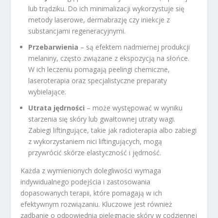
lub trądziku. Do ich minimalizacji wykorzystuje się
metody laserowe, dermabrazję czy iniekcje z
substancjami regeneracyjnymi.
Przebarwienia
– są efektem nadmiernej produkcji
melaniny, często związane z ekspozycją na słońce.
W ich leczeniu pomagają peelingi chemiczne,
laseroterapia oraz specjalistyczne preparaty
wybielające.
Utrata jędrności
– może występować w wyniku
starzenia się skóry lub gwałtownej utraty wagi.
Zabiegi liftingujące, takie jak radioterapia albo zabiegi
z wykorzystaniem nici liftingujących, mogą
przywrócić skórze elastyczność i jędrność.
Każda z wymienionych dolegliwości wymaga
indywidualnego podejścia i zastosowania
dopasowanych terapii, które pomagają w ich
efektywnym rozwiązaniu. Kluczowe jest również
zadbanie o odpowiednią pielęgnację skóry w codziennej