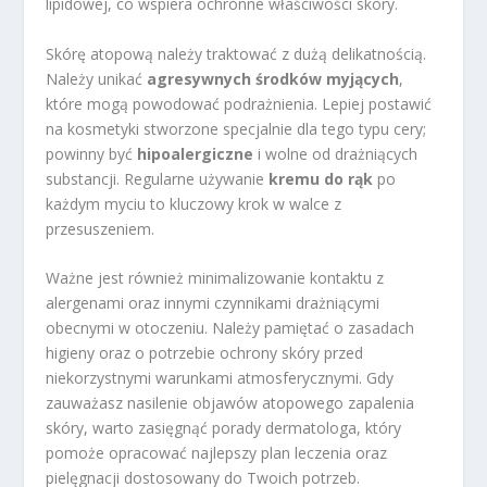
lipidowej, co wspiera ochronne właściwości skóry.
Skórę atopową należy traktować z dużą delikatnością.
Należy unikać
agresywnych środków myjących
,
które mogą powodować podrażnienia. Lepiej postawić
na kosmetyki stworzone specjalnie dla tego typu cery;
powinny być
hipoalergiczne
i wolne od drażniących
substancji. Regularne używanie
kremu do rąk
po
każdym myciu to kluczowy krok w walce z
przesuszeniem.
Ważne jest również minimalizowanie kontaktu z
alergenami oraz innymi czynnikami drażniącymi
obecnymi w otoczeniu. Należy pamiętać o zasadach
higieny oraz o potrzebie ochrony skóry przed
niekorzystnymi warunkami atmosferycznymi. Gdy
zauważasz nasilenie objawów atopowego zapalenia
skóry, warto zasięgnąć porady dermatologa, który
pomoże opracować najlepszy plan leczenia oraz
pielęgnacji dostosowany do Twoich potrzeb.