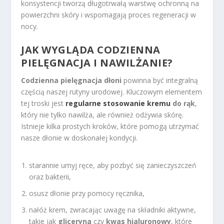
konsystencji tworzą długotrwałą warstwę ochronną na
powierzchni skóry i wspomagają proces regeneracji w
nocy.
JAK WYGLĄDA CODZIENNA
PIELĘGNACJA I NAWILŻANIE?
Codzienna pielęgnacja dłoni
powinna być integralną
częścią naszej rutyny urodowej. Kluczowym elementem
tej troski jest
regularne stosowanie kremu
do rąk
,
który nie tylko nawilża, ale również odżywia skórę.
Istnieje kilka prostych kroków, które pomogą utrzymać
nasze dłonie w doskonałej kondycji.
starannie umyj ręce, aby pozbyć się zanieczyszczeń
oraz bakterii,
osusz dłonie przy pomocy ręcznika,
nałóż krem, zwracając uwagę na składniki aktywne,
takie jak
gliceryna
czy
kwas hialuronowy
, które