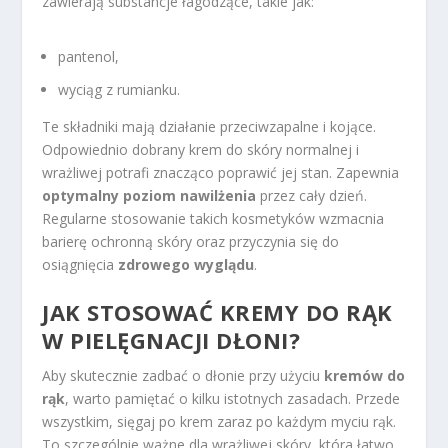
zawierają substancje łagodzące, takie jak:
pantenol,
wyciąg z rumianku.
Te składniki mają działanie przeciwzapalne i kojące.
Odpowiednio dobrany krem do skóry normalnej i
wrażliwej potrafi znacząco poprawić jej stan. Zapewnia
optymalny poziom nawilżenia
przez cały dzień.
Regularne stosowanie takich kosmetyków wzmacnia
barierę ochronną skóry oraz przyczynia się do
osiągnięcia
zdrowego wyglądu
.
JAK STOSOWAĆ KREMY DO RĄK
W PIELĘGNACJI DŁONI?
Aby skutecznie zadbać o dłonie przy użyciu
kremów do
rąk
, warto pamiętać o kilku istotnych zasadach. Przede
wszystkim, sięgaj po krem zaraz po każdym myciu rąk.
To szczególnie ważne dla wrażliwej skóry, która łatwo