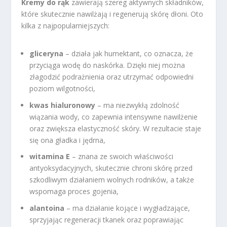
Kremy do rąk
zawierają szereg aktywnych składników,
które skutecznie nawilżają i regenerują skórę dłoni. Oto
kilka z najpopularniejszych:
gliceryna
– działa jak humektant, co oznacza, że
przyciąga wodę do naskórka. Dzięki niej można
złagodzić podrażnienia oraz utrzymać odpowiedni
poziom wilgotności,
kwas hialuronowy
– ma niezwykłą zdolność
wiązania wody, co zapewnia intensywne nawilżenie
oraz zwiększa elastyczność skóry. W rezultacie staje
się ona gładka i jędrna,
witamina E
– znana ze swoich właściwości
antyoksydacyjnych, skutecznie chroni skórę przed
szkodliwym działaniem wolnych rodników, a także
wspomaga proces gojenia,
alantoina
– ma działanie kojące i wygładzające,
sprzyjając regeneracji tkanek oraz poprawiając