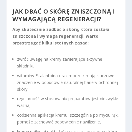
JAK DBAĆ O SKÓRĘ ZNISZCZONĄ I
WYMAGAJĄCĄ REGENERACJI?
Aby skutecznie zadbać o skórę, która została
zniszczona i wymaga regeneracji, warto
przestrzegać kilku istotnych zasad:
zwróć uwagę na kremy zawierające aktywne
składniki,
witaminy E, alantoina oraz mocznik mają kluczowe
znaczenie w odbudowie naturalnej bariery ochronnej
skóry,
regularność w stosowaniu preparatów jest niezwykle
ważna,
codzienna aplikacja kremu, szczególnie po myciu rąk,
pomoże zachować odpowiednie nawilżenie,
kremy najlepiej nakładać na czystą i osuszoną skórę,