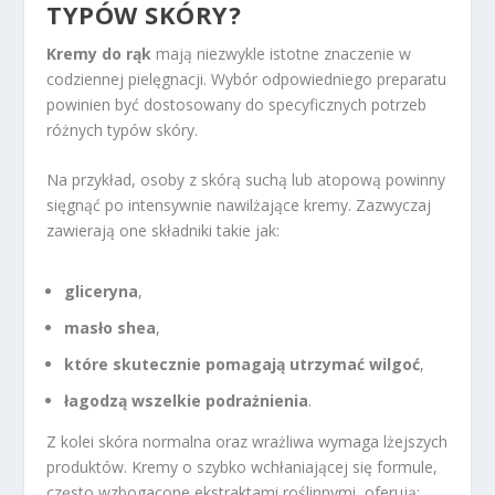
TYPÓW SKÓRY?
Kremy do rąk
mają niezwykle istotne znaczenie w
codziennej pielęgnacji. Wybór odpowiedniego preparatu
powinien być dostosowany do specyficznych potrzeb
różnych typów skóry.
Na przykład, osoby z skórą suchą lub atopową powinny
sięgnąć po intensywnie nawilżające kremy. Zazwyczaj
zawierają one składniki takie jak:
gliceryna
,
masło shea
,
które skutecznie pomagają utrzymać wilgoć
,
łagodzą wszelkie podrażnienia
.
Z kolei skóra normalna oraz wrażliwa wymaga lżejszych
produktów. Kremy o szybko wchłaniającej się formule,
często wzbogacone ekstraktami roślinnymi, oferują: