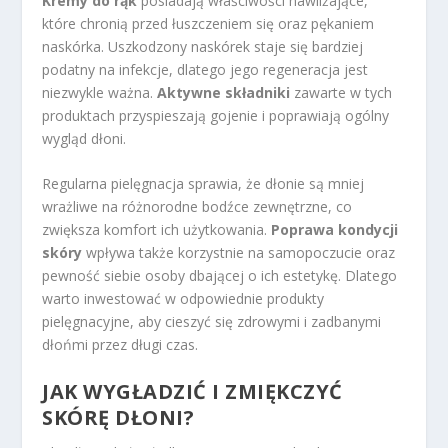
Kremy do rąk
posiadają właściwości nawilżające,
które chronią przed łuszczeniem się oraz pękaniem
naskórka. Uszkodzony naskórek staje się bardziej
podatny na infekcje, dlatego jego regeneracja jest
niezwykle ważna.
Aktywne składniki
zawarte w tych
produktach przyspieszają gojenie i poprawiają ogólny
wygląd dłoni.
Regularna pielęgnacja sprawia, że dłonie są mniej
wrażliwe na różnorodne bodźce zewnętrzne, co
zwiększa komfort ich użytkowania.
Poprawa kondycji
skóry
wpływa także korzystnie na samopoczucie oraz
pewność siebie osoby dbającej o ich estetykę. Dlatego
warto inwestować w odpowiednie produkty
pielęgnacyjne, aby cieszyć się zdrowymi i zadbanymi
dłońmi przez długi czas.
JAK WYGŁADZIĆ I ZMIĘKCZYĆ
SKÓRĘ DŁONI?