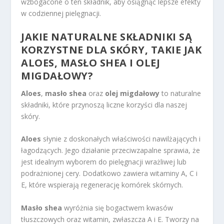
wzbogacone o ten składnik, aby osiągnąć lepsze efekty
w codziennej pielęgnacji.
JAKIE NATURALNE SKŁADNIKI SĄ
KORZYSTNE DLA SKÓRY, TAKIE JAK
ALOES, MASŁO SHEA I
OLEJ
MIGDAŁOWY
?
Aloes
,
masło shea
oraz
olej migdałowy
to naturalne
składniki, które przynoszą liczne korzyści dla naszej
skóry.
Aloes
słynie z doskonałych właściwości nawilżających i
łagodzących. Jego działanie przeciwzapalne sprawia, że
jest idealnym wyborem do pielęgnacji wrażliwej lub
podrażnionej cery. Dodatkowo zawiera witaminy A, C i
E, które wspierają regenerację komórek skórnych.
Masło shea
wyróżnia się bogactwem kwasów
tłuszczowych oraz witamin, zwłaszcza A i E. Tworzy na