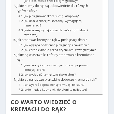
jak aloes, masło shea i olej migdałowy?
Jakie kremy do rąk są odpowiednie dla różnych
typów skóry?
Jak pielęgnować skórę suchą i atopową?
Jak dbać o skórę zniszczoną i wymagającą
regeneracji?
Jakie kremy są najlepsze dla skóry normalnej i
wrażliwej?
Jak stosować kremy do rąk w pielęgnacji dłoni?
Jak wygląda codzienna pielęgnacja i nawilżanie?
Jak chronić dłonie przed czynnikami zewnętrznymi?
Jakie są właściwości i efekty stosowania kremów do
rąk?
Jakie korzyści przynosi regeneracja i poprawa
kondycji dłoni?
Jak wygładzić i zmiękczyć skórę dłoni?
Jakie są najlepsze praktyki w doborze kremu do rąk?
Jak wybrać odpowiednią formułę i teksturę?
Jakie męskie kosmetyki do dłoni są najlepsze?
CO WARTO WIEDZIEĆ O
KREMACH DO RĄK?