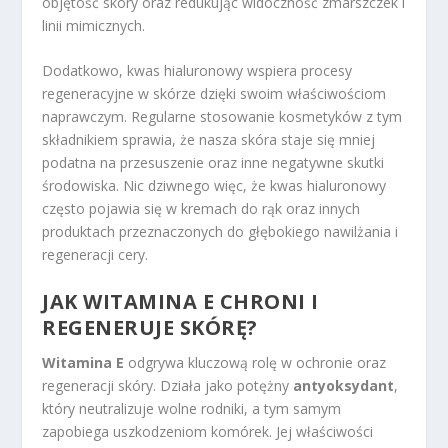
objętość skóry oraz redukując widoczność zmarszczek i
linii mimicznych.
Dodatkowo, kwas hialuronowy wspiera procesy
regeneracyjne w skórze dzięki swoim właściwościom
naprawczym. Regularne stosowanie kosmetyków z tym
składnikiem sprawia, że nasza skóra staje się mniej
podatna na przesuszenie oraz inne negatywne skutki
środowiska. Nic dziwnego więc, że kwas hialuronowy
często pojawia się w kremach do rąk oraz innych
produktach przeznaczonych do głębokiego nawilżania i
regeneracji cery.
JAK WITAMINA E CHRONI I
REGENERUJE SKÓRĘ?
Witamina E
odgrywa kluczową rolę w ochronie oraz
regeneracji skóry. Działa jako potężny
antyoksydant
,
który neutralizuje wolne rodniki, a tym samym
zapobiega uszkodzeniom komórek. Jej właściwości