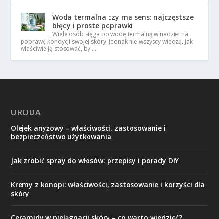
Woda termalna czy ma sens: najczęstsze
błędy i proste poprawki
Wiele osób sięga po wodę termalną w nadziei na
poprawę kondycji swojej skóry, jednak nie wszyscy wiedzą, jak
właściwie ją stosować, by …
URODA
Olejek anyżowy – właściwości, zastosowanie i
bezpieczeństwo użytkowania
Jak zrobić spray do włosów: przepisy i porady DIY
Kremy z konopi: właściwości, zastosowanie i korzyści dla
skóry
Ceramidy w pielęgnacji skóry – co warto wiedzieć?