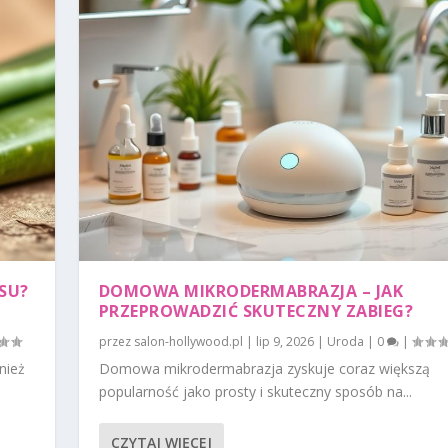
SU?
DOMOWA MIKRODERMABRAZJA – JAK
PRZEPROWADZIĆ SKUTECZNY ZABIEG?
przez
salon-hollywood.pl
|
lip 9, 2026
|
Uroda
|
0
|
nież
Domowa mikrodermabrazja zyskuje coraz większą
popularność jako prosty i skuteczny sposób na...
CZYTAJ WIĘCEJ