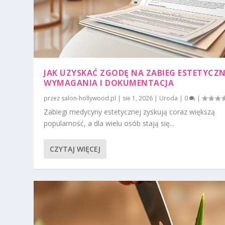
JAK UZYSKAĆ ZGODĘ NA ZABIEG ESTETYCZ
WYMAGANIA I DOKUMENTACJA
przez
salon-hollywood.pl
|
sie 1, 2026
|
Uroda
|
0
|
Zabiegi medycyny estetycznej zyskują coraz większą
popularność, a dla wielu osób stają się...
CZYTAJ WIĘCEJ