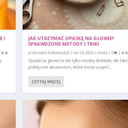
 I
JAK UTRZYMAĆ OPASKĘ NA GŁOWIE?
SPRAWDZONE METODY I TRIKI
przez
salon-hollywood.pl
|
cze 19, 2026
|
Uroda
|
0
|
ą
Opaski na głowę to nie tylko modny dodatek, ale tak
praktyczne akcesorium, które może uczynić...
CZYTAJ WIĘCEJ