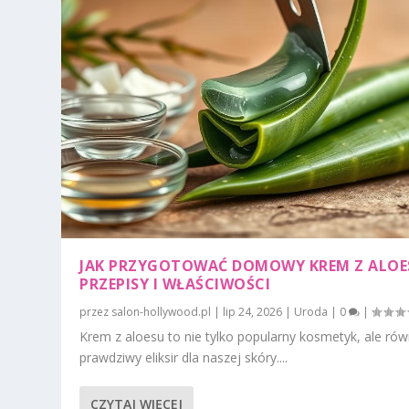
JAK PRZYGOTOWAĆ DOMOWY KREM Z ALOE
PRZEPISY I WŁAŚCIWOŚCI
przez
salon-hollywood.pl
|
lip 24, 2026
|
Uroda
|
0
|
Krem z aloesu to nie tylko popularny kosmetyk, ale rów
prawdziwy eliksir dla naszej skóry....
CZYTAJ WIĘCEJ