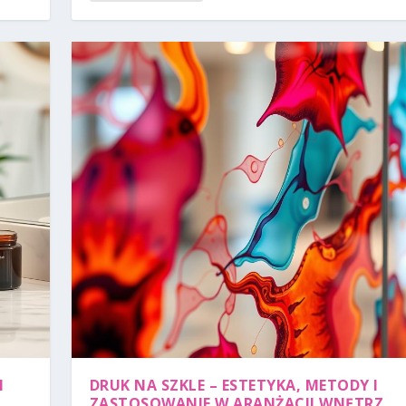
I
DRUK NA SZKLE – ESTETYKA, METODY I
ZASTOSOWANIE W ARANŻACJI WNĘTRZ