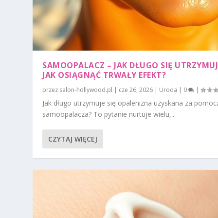
SAMOOPALACZ – JAK DŁUGO SIĘ UTRZYMUJE
JAK OSIĄGNĄĆ TRWAŁY EFEKT?
przez
salon-hollywood.pl
|
cze 26, 2026
|
Uroda
|
0
|
Jak długo utrzymuje się opalenizna uzyskana za pomoc
samoopalacza? To pytanie nurtuje wielu,...
CZYTAJ WIĘCEJ