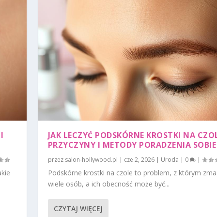
I
JAK LECZYĆ PODSKÓRNE KROSTKI NA CZO
PRZYCZYNY I METODY PORADZENIA SOBIE
przez
salon-hollywood.pl
|
cze 2, 2026
|
Uroda
|
0
|
akie
Podskórne krostki na czole to problem, z którym zma
wiele osób, a ich obecność może być...
CZYTAJ WIĘCEJ