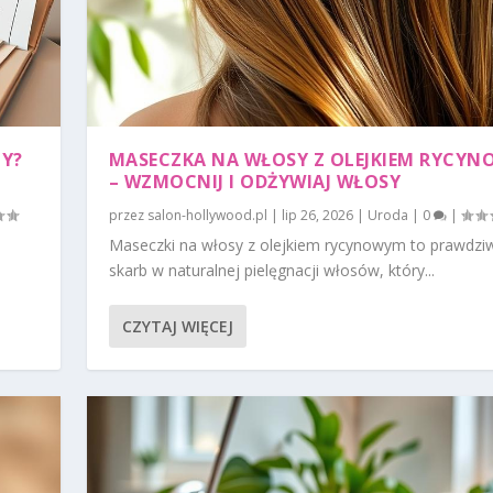
NY?
MASECZKA NA WŁOSY Z OLEJKIEM RYCY
– WZMOCNIJ I ODŻYWIAJ WŁOSY
przez
salon-hollywood.pl
|
lip 26, 2026
|
Uroda
|
0
|
Maseczki na włosy z olejkiem rycynowym to prawdzi
skarb w naturalnej pielęgnacji włosów, który...
CZYTAJ WIĘCEJ