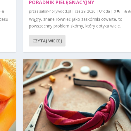
PORADNIK PIELĘGNACYJNY
przez
salon-hollywood.pl
|
cze 29, 2026
|
Uroda
|
0
|
cesu
Wągry, znane również jako zaskórniki otwarte, to
powszechny problem skórny, który dotyka wiele...
CZYTAJ WIĘCEJ