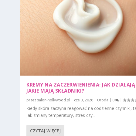
KREMY NA ZACZERWIENIENIA: JAK DZIAŁAJĄ 
JAKIE MAJĄ SKŁADNIKI?
przez
salon-hollywood.pl
|
cze 3, 2026
|
Uroda
|
0
|
Kiedy skóra zaczyna reagować na codzienne czynniki, t
jak zmiany temperatury, stres czy...
CZYTAJ WIĘCEJ