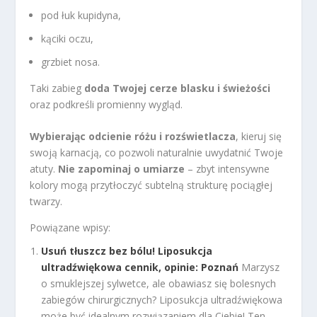
pod łuk kupidyna,
kąciki oczu,
grzbiet nosa.
Taki zabieg
doda Twojej cerze blasku i świeżości
oraz podkreśli promienny wygląd.
Wybierając odcienie różu i rozświetlacza
, kieruj się
swoją karnacją, co pozwoli naturalnie uwydatnić Twoje
atuty.
Nie zapominaj o umiarze
– zbyt intensywne
kolory mogą przytłoczyć subtelną strukturę pociągłej
twarzy.
Powiązane wpisy:
Usuń tłuszcz bez bólu! Liposukcja
ultradźwiękowa cennik, opinie: Poznań
Marzysz
o smuklejszej sylwetce, ale obawiasz się bolesnych
zabiegów chirurgicznych? Liposukcja ultradźwiękowa
może być idealnym rozwiązaniem dla Ciebie! Ten