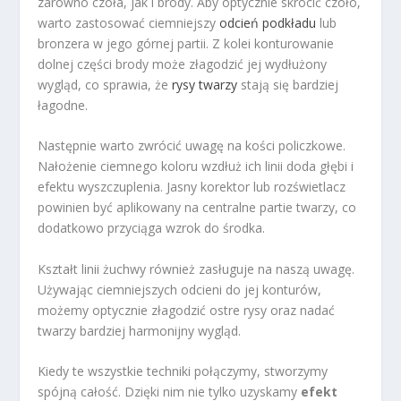
zarówno czoła, jak i brody. Aby optycznie skrócić czoło,
warto zastosować ciemniejszy
odcień podkładu
lub
bronzera w jego górnej partii. Z kolei konturowanie
dolnej części brody może złagodzić jej wydłużony
wygląd, co sprawia, że
rysy twarzy
stają się bardziej
łagodne.
Następnie warto zwrócić uwagę na kości policzkowe.
Nałożenie ciemnego koloru wzdłuż ich linii doda głębi i
efektu wyszczuplenia. Jasny korektor lub rozświetlacz
powinien być aplikowany na centralne partie twarzy, co
dodatkowo przyciąga wzrok do środka.
Kształt linii żuchwy również zasługuje na naszą uwagę.
Używając ciemniejszych odcieni do jej konturów,
możemy optycznie złagodzić ostre rysy oraz nadać
twarzy bardziej harmonijny wygląd.
Kiedy te wszystkie techniki połączymy, stworzymy
spójną całość. Dzięki nim nie tylko uzyskamy
efekt