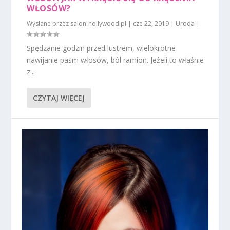
WŁOSÓW?
Wysłane przez
salon-hollywood.pl
|
cze 22, 2019
|
Uroda
|
Spędzanie godzin przed lustrem, wielokrotne
nawijanie pasm włosów, ból ramion. Jeżeli to właśnie
z...
CZYTAJ WIĘCEJ