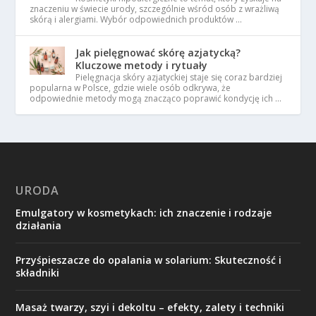
znaczeniu w świecie urody, szczególnie wśród osób z wrażliwą
skórą i alergiami. Wybór odpowiednich produktów …
Jak pielęgnować skórę azjatycką?
Kluczowe metody i rytuały
Pielęgnacja skóry azjatyckiej staje się coraz bardziej
popularna w Polsce, gdzie wiele osób odkrywa, że
odpowiednie metody mogą znacząco poprawić kondycję ich …
URODA
Emulgatory w kosmetykach: ich znaczenie i rodzaje
działania
Przyśpieszacze do opalania w solarium: Skuteczność i
składniki
Masaż twarzy, szyi i dekoltu – efekty, zalety i techniki