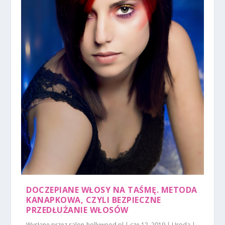
DOCZEPIANE WŁOSY NA TAŚMĘ. METODA
KANAPKOWA, CZYLI BEZPIECZNE
PRZEDŁUŻANIE WŁOSÓW
Wysłane przez
salon-hollywood.pl
|
cze 12, 2019
|
Uroda
|