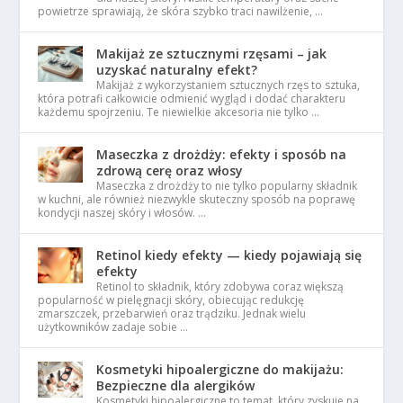
powietrze sprawiają, że skóra szybko traci nawilżenie, …
Makijaż ze sztucznymi rzęsami – jak
uzyskać naturalny efekt?
Makijaż z wykorzystaniem sztucznych rzęs to sztuka,
która potrafi całkowicie odmienić wygląd i dodać charakteru
każdemu spojrzeniu. Te niewielkie akcesoria nie tylko …
Maseczka z drożdży: efekty i sposób na
zdrową cerę oraz włosy
Maseczka z drożdży to nie tylko popularny składnik
w kuchni, ale również niezwykle skuteczny sposób na poprawę
kondycji naszej skóry i włosów. …
Retinol kiedy efekty — kiedy pojawiają się
efekty
Retinol to składnik, który zdobywa coraz większą
popularność w pielęgnacji skóry, obiecując redukcję
zmarszczek, przebarwień oraz trądziku. Jednak wielu
użytkowników zadaje sobie …
Kosmetyki hipoalergiczne do makijażu:
Bezpieczne dla alergików
Kosmetyki hipoalergiczne to temat, który zyskuje na