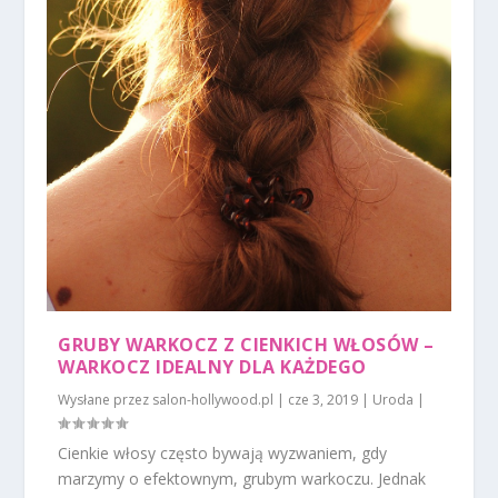
GRUBY WARKOCZ Z CIENKICH WŁOSÓW –
WARKOCZ IDEALNY DLA KAŻDEGO
Wysłane przez
salon-hollywood.pl
|
cze 3, 2019
|
Uroda
|
Cienkie włosy często bywają wyzwaniem, gdy
marzymy o efektownym, grubym warkoczu. Jednak