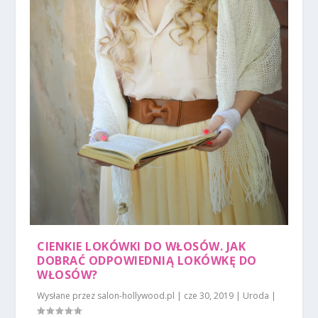
CIENKIE LOKÓWKI DO WŁOSÓW. JAK
DOBRAĆ ODPOWIEDNIĄ LOKÓWKĘ DO
WŁOSÓW?
Wysłane przez
salon-hollywood.pl
|
cze 30, 2019
|
Uroda
|