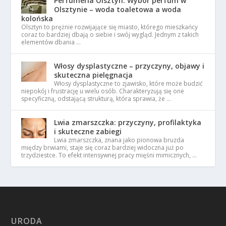
Perfumeria Olsztyn. Wybór perfum w
Olsztynie – woda toaletowa a woda
kolońska
Olsztyn to prężnie rozwijające się miasto, którego mieszkańcy
coraz to bardziej dbają o siebie i swój wygląd. Jednym z takich
elementów dbania …
Włosy dysplastyczne – przyczyny, objawy i
skuteczna pielęgnacja
Włosy dysplastyczne to zjawisko, które może budzić
niepokój i frustrację u wielu osób. Charakteryzują się one
specyficzną, odstającą strukturą, która sprawia, że …
Lwia zmarszczka: przyczyny, profilaktyka
i skuteczne zabiegi
Lwia zmarszczka, znana jako pionowa bruzda
między brwiami, staje się coraz bardziej widoczna już po
trzydziestce. To efekt intensywnej pracy mięśni mimicznych, …
URODA