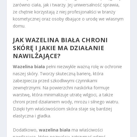
zarówno ciała, jak i twarzy. Jej uniwersalność sprawia,
że chętnie korzystają z niej profesjonaliści w branży
kosmetycznej oraz osoby dbające o urodę we własnym
domu.
JAK WAZELINA BIAŁA CHRONI
SKÓRĘ I JAKIE MA DZIAŁANIE
NAWILŻAJĄCE?
Wazelina biała
pełni niezwykle ważną rolę w ochronie
naszej skóry. Tworzy skuteczną barierę, która
zabezpiecza przed szkodliwymi czynnikami
zewnętrznymi. Na powierzchni naskórka formuje
warstwę, która minimalizuje utratę wilgoci, a także
chroni przed działaniem wody, mrozu i silnego wiatru.
Dzięki tym właściwościom skóra staje się bardziej
elastyczna i gładka.
Dodatkowo,
wazelina biała
ma właściwości
nawilżające, które pozwalają zatrzymać wilgoć