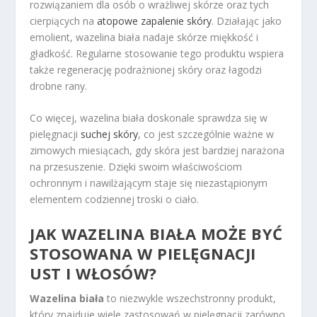
rozwiązaniem dla osób o wrażliwej skórze oraz tych
cierpiących na
atopowe zapalenie skóry
. Działając jako
emolient, wazelina biała nadaje skórze miękkość i
gładkość. Regularne stosowanie tego produktu wspiera
także regenerację podrażnionej skóry oraz łagodzi
drobne rany.
Co więcej, wazelina biała doskonale sprawdza się w
pielęgnacji
suchej skóry
, co jest szczególnie ważne w
zimowych miesiącach, gdy skóra jest bardziej narażona
na przesuszenie. Dzięki swoim właściwościom
ochronnym i nawilżającym staje się niezastąpionym
elementem codziennej troski o ciało.
JAK WAZELINA BIAŁA MOŻE BYĆ
STOSOWANA W PIELĘGNACJI
UST I WŁOSÓW?
Wazelina biała
to niezwykle wszechstronny produkt,
który znajduje wiele zastosowań w pielęgnacji zarówno