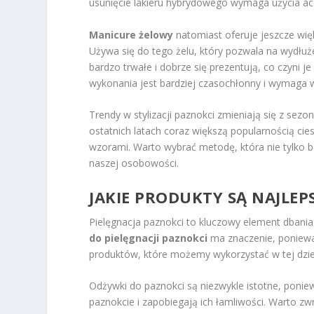
usunięcie lakieru hybrydowego wymaga użycia ac
Manicure żelowy
natomiast oferuje jeszcze wię
Używa się do tego żelu, który pozwala na wydłu
bardzo trwałe i dobrze się prezentują, co czyni 
wykonania jest bardziej czasochłonny i wymaga wi
Trendy w stylizacji paznokci zmieniają się z sezo
ostatnich latach coraz większą popularnością ci
wzorami. Warto wybrać metodę, która nie tylko b
naszej osobowości.
JAKIE PRODUKTY SĄ NAJLEP
Pielęgnacja paznokci to kluczowy element dbania
do pielęgnacji paznokci
ma znaczenie, ponieważ
produktów, które możemy wykorzystać w tej dzied
Odżywki do paznokci są niezwykle istotne, ponie
paznokcie i zapobiegają ich łamliwości. Warto z