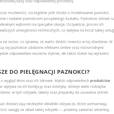
etonowej bazy oraz odpowiedniej procedury.
ksze możliwości, szczególnie jeśli chodzi o modelowanie paznokci.
żenie i nadanie paznokciom pożądanego kształtu. Paznokcie żelowe s
je idealnym wyborem na specjalne okazje. Oczywiście, proces ich
ększych umiejętności technicznych, co wpływa na koszt takiej usługi
nu na sezon, co sprawia, że warto śledzić nowości w tej dziedzinie. W
eszą się paznokcie zdobione efektami ombre oraz różnorodnymi
ędzie odpowiadała naszemu stylowi, ale także stanie się wyrazem
SZE DO PIELĘGNACJI PAZNOKCI?
 o wygląd dłoni oraz ich zdrowie. Wybór odpowiednich
produktów
 wpływa na ich kondycję oraz estetykę. Istnieje wiele rodzajów
zinie, w tym odżywki, lakiery oraz preparaty do usuwania skórek.
waż dostarczają niezbędne składniki odżywcze, które wzmacniają
wrócić uwagę na skład takiej odżywki — powinny zawierać witaminy,