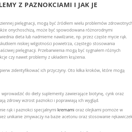
LEMY Z PAZNOKCIAMI I JAK JE
ziennej pielęgnacji, mogą być źródłem wielu problemów zdrowotnyc
akże onychoschizą, może być spowodowana różnorodnymi
iednia dieta lub nadmierne nawilżanie, np. przez częste mycie rąk.
 skutkiem niskiej wilgotności powietrza, częstego stosowania
aściwej pielęgnacji. Przebarwienia mogą być sygnałem różnych
ekcje czy nawet problemy z układem krążenia.
pierw zidentyfikować ich przyczyny. Oto kilka kroków, które mogą
o wprowadzić do diety suplementy zawierające biotynę, cynk oraz
rają zdrowy wzrost paznokci i poprawiają ich wygląd.
nie rąk i paznokci specjalnymi
kremami
oraz olejkami pomoże w
ież unikanie zmywaczy na bazie acetonu oraz stosowanie rękawicze