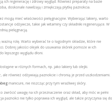
ą ich regenerację i zdrowy wygląd. Również preparaty na bazie
joba, doskonale nawilżają i zmiękczają płytkę paznokcia.
nież mogą mieć właściwości pielęgnacyjne. Wybierając lakiery, warto
tancje odżywcze, takie jak witaminy czy składniki regenerujące. W
nią pielęgnacją.
ważną rolę. Warto wybierać te o łagodnym składzie, które nie
kci. Dobrej jakości olejek do usuwania skórek pomoże w ich
 do lepszego wyglądu dłoni.
ostępne w różnych formach, np. jako lakiery lub olejki.
or, ale również odżywiają paznokcie i chronią je przed uszkodzeniami.
abieg
manicure, nie niszcząc przy tym wrażliwej skóry.
o zwrócić uwagę na ich przeznaczenie oraz skład, aby móc w pełni
a paznokci nie tylko poprawia ich wygląd, ale także przyczynia się d