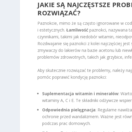
JAKIE SĄ NAJCZĘSTSZE PROB
ROZWIĄZAĆ?
Paznokcie, mimo że są często ignorowane w cod
i estetycznych.
Łamliwość
paznokci, nazywana t
czynnikami, takimi jak niedobór witamin, nieodpow
Rozdwajanie się paznokci z kolei najczęściej jest
zmywaczy do lakierów na bazie acetonu lub niewł
problemów zdrowotnych, takich jak grzybice, inf
Aby skutecznie rozwiązać te problemy, należy naj
pomóc poprawić kondycję paznokci:
Suplementacja witamin i minerałów
: Wart
witaminy A, C i E. Te składniki odżywcze wspie
Odpowiednia pielęgnacja
: Regularne nawilża
ochronie przed wandalizmem. Ważne jest równ
podczas prac domowych.