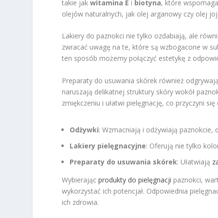
takie jak
witamina E
i
biotyna
, które wspomagaj
olejów naturalnych, jak olej arganowy czy olej jo
Lakiery do paznokci nie tylko ozdabiają, ale rów
zwracać uwagę na te, które są wzbogacone w subs
ten sposób możemy połączyć estetykę z odpowied
Preparaty do usuwania skórek również odgrywają 
naruszają delikatnej struktury skóry wokół pazno
zmiękczeniu i ułatwi pielęgnację, co przyczyni się
Odżywki
: Wzmacniają i odżywiają paznokcie, d
Lakiery pielęgnacyjne
: Oferują nie tylko kol
Preparaty do usuwania skórek
: Ułatwiają
z
Wybierając
produkty do pielęgnacji
paznokci, wart
wykorzystać ich potencjał. Odpowiednia pielęgnacj
ich zdrowia.