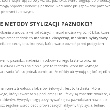
które wspierają zdrowy wzrost paznokci. Warto sięgnąć po produkt
re mogą poprawić kondycję paznokci. Regularne pielęgnowanie paznokc
 pięknymi i zdrowymi.
ZE METODY STYLIZACJI PAZNOKCI?
m dbania o urodę, a wśród różnych metod można wyróżnić kilka, które
 wybierane techniki to
manicure klasyczny
,
manicure hybrydowy
unikalne cechy oraz korzyści, które warto poznać przed podjęciem
waniu paznokci, nadaniu im odpowiedniego kształtu oraz na
u oliwki i kremu na dłonie. Jest to technika, która nie wymaga
rdzania. Warto jednak pamiętać, że efekty utrzymują się krócej niż 
anicure z trwałością lakierów żelowych. Jest to technika, która
ego, który utwardza się pod lampą UV. Efekty są znacznie trwalsze, 
ch lakierów. Hybrydy mogą utrzymywać się na paznokciach nawet do
 szczególnie wśród osób prowadzących aktywny tryb życia. Jednak