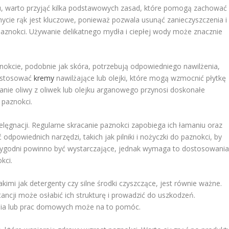
u, warto przyjąć kilka podstawowych zasad, które pomogą zachować
mycie rąk jest kluczowe, ponieważ pozwala usunąć zanieczyszczenia i
paznokci. Używanie delikatnego mydła i ciepłej wody może znacznie
nokcie, podobnie jak skóra, potrzebują odpowiedniego nawilżenia,
o stosować
kremy
nawilżające lub olejki, które mogą wzmocnić płytkę
ranie oliwy z oliwek lub olejku arganowego przynosi doskonałe
 paznokci.
elęgnacji. Regularne skracanie paznokci zapobiega ich łamaniu oraz
dpowiednich narzędzi, takich jak pilniki i nożyczki do paznokci, by
ka tygodni powinno być wystarczające, jednak wymaga to dostosowani
kci.
kimi jak detergenty czy silne środki czyszczące, jest równie ważne.
tancji może osłabić ich strukturę i prowadzić do uszkodzeń.
ia lub prac domowych może na to pomóc.