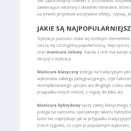
Nie zapominajmy również o stosowaniu odżywek, 
zawierające witaminy i składniki mineralne, któ
na pewno przyniesie pozytywne efekty, czyniąc je
JAKIE SĄ NAJPOPULARNIEJS
Stylizacja paznokci stała się istotnym elemente
cieszą się szczególną popularnością. Najczęściej
oraz
manicure żelowy
. Każda z nich ma swoje 
decyzji o stylizacji.
Manicure klasyczny
polega na tradycyjnym piło
wykonaniu zabiegu pielęgnacyjnego, czyli nałożeni
skomplikowanego sprzętu ani długiego czasu utwa
przypadku innych metod, z reguły do kilku dni.
Manicure hybrydowy
łączy zalety klasycznego m
polega na nałożeniu specjalnego lakieru hybrydow
kolor nie odpryskuje jak w przypadku tradycyjny
trzech tygodni, co czyni je popularnym wyborem,