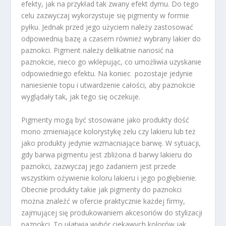
efekty, jak na przykład tak zwany efekt dymu. Do tego
celu zazwyczaj wykorzystuje się pigmenty w formie
pyłku. Jednak przed jego użyciem należy zastosować
odpowiednią bazę a czasem również wybrany lakier do
paznokci. Pigment należy delikatnie nanosić na
paznokcie, nieco go wklepując, co umożliwia uzyskanie
odpowiedniego efektu. Na koniec pozostaje jedynie
naniesienie topu i utwardzenie całości, aby paznokcie
wyglądały tak, jak tego się oczekuje.
Pigmenty mogą być stosowane jako produkty dość
mono zmieniające kolorystykę żelu czy lakieru lub też
jako produkty jedynie wzmacniające barwę. W sytuacji,
gdy barwa pigmentu jest zbliżona d barwy lakieru do
paznokci, zazwyczaj jego zadaniem jest przede
wszystkim ożywienie koloru lakieru i jego pogłębienie.
Obecnie produkty takie jak pigmenty do paznokci
można znaleźć w ofercie praktycznie każdej firmy,
zajmującej się produkowaniem akcesoriów do stylizacji
paznokci. To ułatwia wybór ciekawych kolorów jak