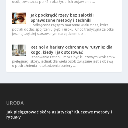
osób, zwłaszcza po 45. roku życia. Ich pojawienie …
Jak podkręcić rzęsy bez zalotki?
Sprawdzone metody i techniki
Podkręcone rzęsy to marzenie wielu z nas, które
potrafi dodać spojrzeniu głębi i uroku. Choć tradycyjna zalotka
jest najczęściej stosowanym narzędziem do …
Retinol a bariery ochronne w rutynie: dla
kogo, kiedy i jak stosować
Stosowanie retinolu może być kluczowym krokiem w
pielęgnacji skóry, jednak dla wielu osób związane jest z obawą
o podrażnienia i uszkodzenia bariery …
URODA
Jak pielęgnować skórę azjatycką? Kluczowe metody i
rytuały