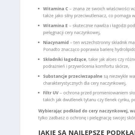
Witamina C
– znana ze swoich właściwości wz
także jako silny przeciwutleniacz, co pomaga 
Witamina E
– skutecznie nawilża i łagodzi podr
pielęgnacji cery naczynkowej,
Niacynamid
– ten wszechstronny składnik ma d
Ponadto znacząco poprawia barierę hydrolipid
Składniki łagodzące
, takie jak aloes czy róż
podrażnień i przywrócenia komfortu skórze,
Substancje przeciwzapalne
są niezwykle wa
charakterystycznych dla cery naczynkowej,
Filtr UV
– ochrona przed promieniowaniem słon
takich jak dwutlenek tytanu czy tlenek cynku, 
Wybierając podkład do cery naczynkowej, w
tylko zadbasz o ochronę i pielęgnację swojej skó
JAKIE SĄ NAJLEPSZE PODKŁ