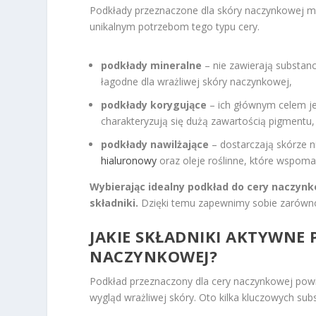
Podkłady przeznaczone dla skóry naczynkowej moż
unikalnym potrzebom tego typu cery.
podkłady mineralne
– nie zawierają substanc
łagodne dla wrażliwej skóry naczynkowej,
podkłady korygujące
– ich głównym celem je
charakteryzują się dużą zawartością pigmentu,
podkłady nawilżające
– dostarczają skórze ni
hialuronowy
oraz oleje roślinne, które wspoma
Wybierając idealny podkład do cery naczyn
składniki.
Dzięki temu zapewnimy sobie zarówno 
JAKIE SKŁADNIKI AKTYWNE
NACZYNKOWEJ?
Podkład przeznaczony dla cery naczynkowej powin
wygląd wrażliwej skóry. Oto kilka kluczowych sub