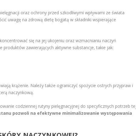
 pielęgnacji oraz ochrony przed szkodliwymi wpływami ze świata
ócić uwagę na zdrową dietę bogatą w składniki wspierające
koncentrować się na jej ukojeniu oraz wzmacnianiu naczyń
produktów zawierających aktywne substancje, takie jak:
wiają krążenie. Należy także ograniczyć spożycie ostrych przypraw i
 cerą naczynkową.
owanie codziennej rutyny pielęgnacyjnej do specyficznych potrzeb te
 stanu pozwoli na efektywne minimalizowanie występowania
 SKÓRY NACZYNKOWEJ?