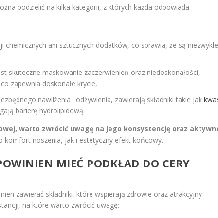
na podzielić na kilka kategorii, z których każda odpowiada
ji chemicznych ani sztucznych dodatków, co sprawia, że są niezwykl
st skuteczne maskowanie zaczerwienień oraz niedoskonałości,
 co zapewnia doskonałe krycie,
ezbędnego nawilżenia i odżywienia, zawierają składniki takie jak
kwa
gają barierę hydrolipidową.
kowej, warto zwrócić uwagę na jego konsystencję oraz aktywn
komfort noszenia, jak i estetyczny efekt końcowy.
 POWINIEN MIEĆ PODKŁAD DO CERY
ien zawierać składniki, które wspierają zdrowie oraz atrakcyjny
stancji, na które warto zwrócić uwagę: