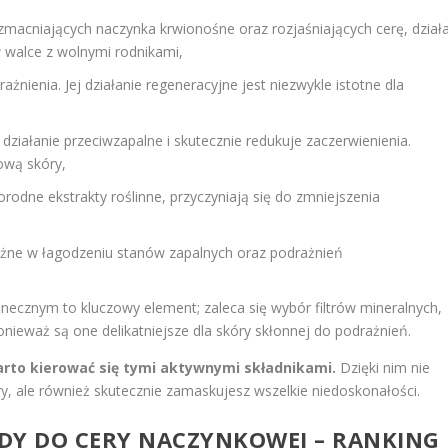
macniających naczynka krwionośne oraz rozjaśniających cerę, dział
w walce z wolnymi rodnikami,
ażnienia. Jej działanie regeneracyjne jest niezwykle istotne dla
ziałanie przeciwzapalne i skutecznie redukuje zaczerwienienia.
ową skóry,
norodne ekstrakty roślinne, przyczyniają się do zmniejszenia
żne w łagodzeniu stanów zapalnych oraz podrażnień
ecznym to kluczowy element; zaleca się wybór filtrów mineralnych,
ponieważ są one delikatniejsze dla skóry skłonnej do podrażnień.
arto kierować się tymi aktywnymi składnikami.
Dzięki nim nie
ry, ale również skutecznie zamaskujesz wszelkie niedoskonałości.
ADY DO CERY NACZYNKOWEJ – RANKING 