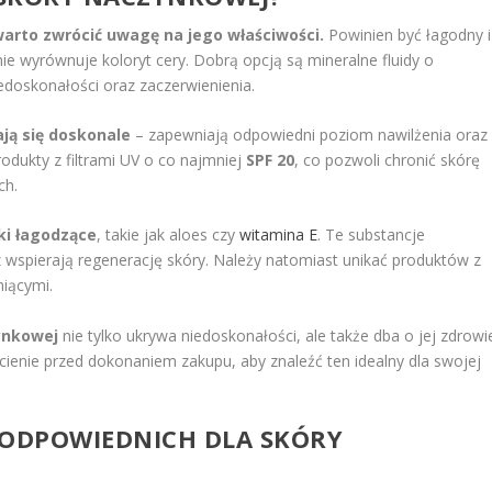
arto zwrócić uwagę na jego właściwości.
Powinien być łagodny i
ie wyrównuje koloryt cery. Dobrą opcją są mineralne fluidy o
edoskonałości oraz zaczerwienienia.
ją się doskonale
– zapewniają odpowiedni poziom nawilżenia oraz
rodukty z filtrami UV o co najmniej
SPF 20
, co pozwoli chronić skórę
ch.
ki łagodzące
, takie jak aloes czy
witamina E
. Te substancje
wspierają regenerację skóry. Należy natomiast unikać produktów z
niącymi.
ynkowej
nie tylko ukrywa niedoskonałości, ale także dba o jej zdrowi
cienie przed dokonaniem zakupu, aby znaleźć ten idealny dla swojej
 ODPOWIEDNICH DLA SKÓRY