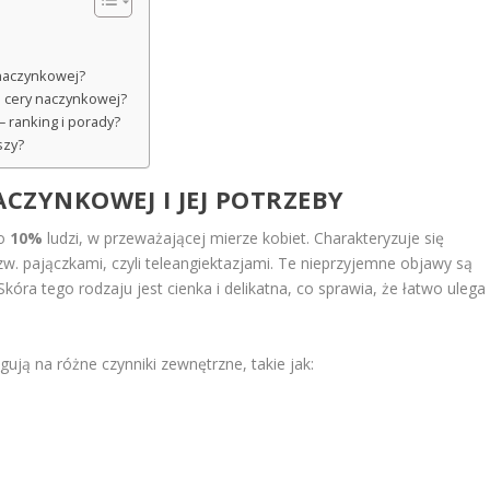
 naczynkowej?
o cery naczynkowej?
– ranking i porady?
szy?
ACZYNKOWEJ
I JEJ POTRZEBY
ło
10%
ludzi, w przeważającej mierze kobiet. Charakteryzuje się
w. pajączkami, czyli teleangiektazjami. Te nieprzyjemne objawy są
óra tego rodzaju jest cienka i delikatna, co sprawia, że łatwo ulega
ją na różne czynniki zewnętrzne, takie jak: