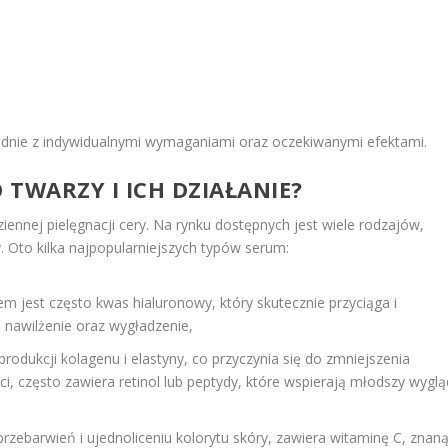
odnie z indywidualnymi wymaganiami oraz oczekiwanymi efektami.
 TWARZY I ICH DZIAŁANIE?
ennej pielęgnacji cery. Na rynku dostępnych jest wiele rodzajów,
 Oto kilka najpopularniejszych typów serum:
m jest często kwas hialuronowy, który skutecznie przyciąga i
 nawilżenie oraz wygładzenie,
odukcji kolagenu i elastyny, co przyczynia się do zmniejszenia
, często zawiera retinol lub peptydy, które wspierają młodszy wyglą
 przebarwień i ujednoliceniu kolorytu skóry, zawiera witaminę C, znan