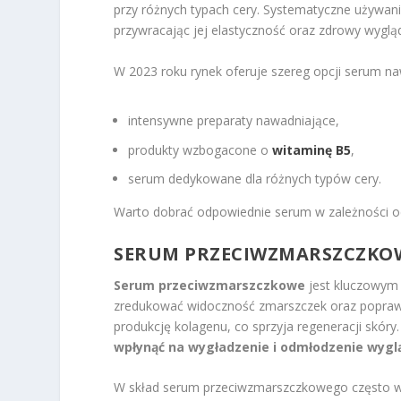
przy różnych typach cery. Systematyczne używan
przywracając jej elastyczność oraz zdrowy wyglą
W 2023 roku rynek oferuje szereg opcji serum na
intensywne preparaty nawadniające,
produkty wzbogacone o
witaminę B5
,
serum dedykowane dla różnych typów cery.
Warto dobrać odpowiednie serum w zależności od
SERUM PRZECIWZMARSZCZKO
Serum przeciwzmarszczkowe
jest kluczowym 
zredukować widoczność zmarszczek oraz poprawi
produkcję kolagenu, co sprzyja regeneracji skóry
wpłynąć na wygładzenie i odmłodzenie wygl
W skład serum przeciwzmarszczkowego często wch