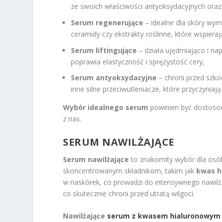
ze swoich właściwości antyoksydacyjnych oraz
Serum regenerujące
– idealne dla skóry wym
ceramidy czy ekstrakty roślinne, które wspieraj
Serum liftingujące
– działa ujędrniająco i n
poprawia elastyczność i sprężystość cery,
Serum antyoksydacyjne
– chroni przed szko
inne silne przeciwutleniacze, które przyczynia
Wybór idealnego serum
powinien być dostosow
z nas.
SERUM NAWILŻAJĄCE
Serum nawilżające
to znakomity wybór dla osób
skoncentrowanym składnikom, takim jak
kwas h
w naskórek, co prowadzi do intensywnego nawilże
co skutecznie chroni przed utratą wilgoci.
Nawilżające
serum z kwasem hialuronowym