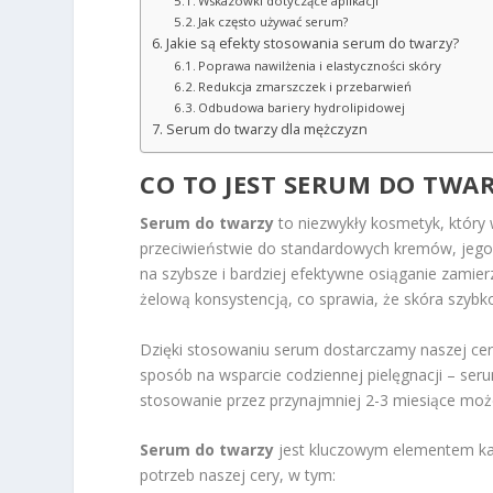
Wskazówki dotyczące aplikacji
Jak często używać serum?
Jakie są efekty stosowania serum do twarzy?
Poprawa nawilżenia i elastyczności skóry
Redukcja zmarszczek i przebarwień
Odbudowa bariery hydrolipidowej
Serum do twarzy dla mężczyzn
CO TO JEST SERUM DO TWA
Serum do twarzy
to niezwykły kosmetyk, który
przeciwieństwie do standardowych kremów, jego 
na szybsze i bardziej efektywne osiąganie zamierz
żelową konsystencją, co sprawia, że skóra szybko
Dzięki stosowaniu serum dostarczamy naszej cer
sposób na wsparcie codziennej pielęgnacji – seru
stosowanie przez przynajmniej 2-3 miesiące moż
Serum do twarzy
jest kluczowym elementem każ
potrzeb naszej cery, w tym: