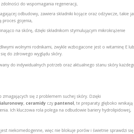
 zdolności do wspomagania regeneracji,
agającej odbudowy, zawiera składniki kojące oraz odżywcze, takie ja
ą proces gojenia,
apinająco na skórę, dzięki składnikom stymulującym mikrokrążenie
dliwymi wolnymi rodnikami, zwykle wzbogacone jest o witaminę E lu
ją się do zdrowego wyglądu skóry.
any do indywidualnych potrzeb oraz aktualnego stanu skóry każdeg
 zmagających się z problemem suchej skóry. Dzięki
ialuronowy
,
ceramidy
czy
pantenol
, te preparaty głęboko wnikają
nia. Ich kluczowa rola polega na odbudowie bariery hydrolipidowej,
jest niekomedogenne, więc nie blokuje porów i świetnie sprawdzi się