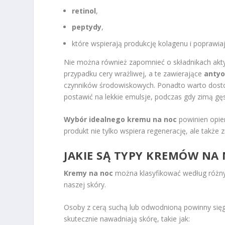
retinol
,
peptydy
,
które wspierają produkcję kolagenu i poprawiaj
Nie można również zapomnieć o składnikach ak
przypadku cery wrażliwej, a te zawierające
anty
czynników środowiskowych. Ponadto warto dosto
postawić na lekkie emulsje, podczas gdy zimą gę
Wybór idealnego kremu na noc
powinien opier
produkt nie tylko wspiera regenerację, ale także
JAKIE SĄ TYPY KREMÓW NA
Kremy na noc
można klasyfikować według różny
naszej skóry.
Osoby z cerą suchą lub odwodnioną powinny si
skutecznie nawadniają skórę, takie jak: