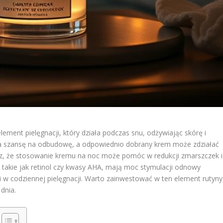
lement pielęgnacji, który działa podczas snu, odżywiając skórę i
 ma szansę na odbudowę, a odpowiednio dobrany krem może zdziałać
esz, że stosowanie kremu na noc może pomóc w redukcji zmarszczek i
 takie jak retinol czy kwasy AHA, mają moc stymulacji odnowy
 w codziennej pielęgnacji. Warto zainwestować w ten element rutyny
dnia.