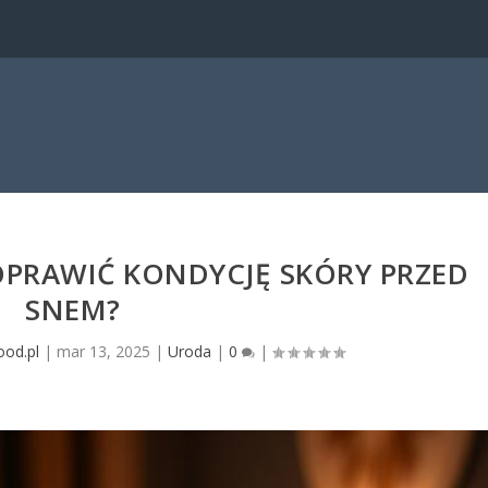
OPRAWIĆ KONDYCJĘ SKÓRY PRZED
SNEM?
ood.pl
|
mar 13, 2025
|
Uroda
|
0
|