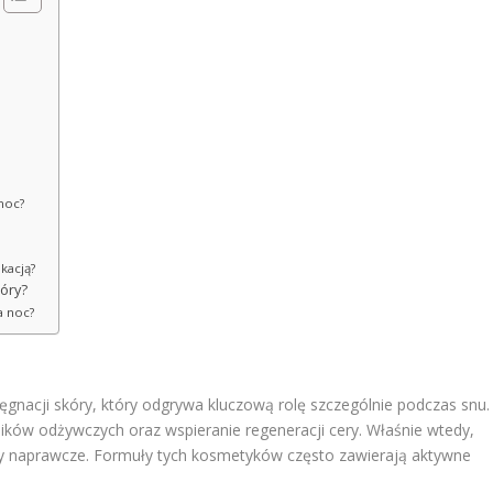
 noc?
ikacją?
kóry?
a noc?
lęgnacji skóry, który odgrywa kluczową rolę szczególnie podczas snu.
ików odżywczych oraz wspieranie regeneracji cery. Właśnie wtedy,
y naprawcze. Formuły tych kosmetyków często zawierają aktywne