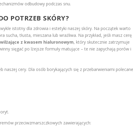
mechanizmów odbudowy podczas snu.
DO POTRZEB SKÓRY?
zwykle istotny dla zdrowia i estetyki naszej skóry. Na początek warto
óra sucha, tłusta, mieszana lub wrażliwa. Na przykład, jeśli masz cerę
wilżające z kwasem hialuronowym
, który skutecznie zatrzymuje
owinny sięgać po lżejsze formuły matujące – te nie zapychają porów i
b naszej cery. Dla osób borykających się z przebarwieniami polecan
oryt.
 kremów przeciwzmarszczkowych zawierających: