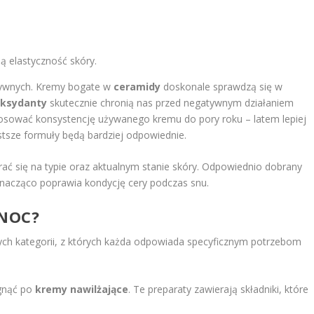
ą elastyczność skóry.
tywnych. Kremy bogate w
ceramidy
doskonale sprawdzą się w
oksydanty
skutecznie chronią nas przed negatywnym działaniem
sować konsystencję używanego kremu do pory roku – latem lepiej
stsze formuły będą bardziej odpowiednie.
ać się na typie oraz aktualnym stanie skóry. Odpowiednio dobrany
 znacząco poprawia kondycję cery podczas snu.
 NOC?
ch kategorii, z których każda odpowiada specyficznym potrzebom
ęgnąć po
kremy nawilżające
. Te preparaty zawierają składniki, które