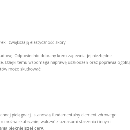
rek i zwiększają elastyczność skóry.
budowę. Odpowiednio dobrany krem zapewnia jej niezbędne
ące. Dzięki temu wspomaga naprawę uszkodzeń oraz poprawia ogóln
ratów może skutkować:
iennej pielęgnacji; stanowią fundamentalny element zdrowego
om można skuteczniej walczyć z oznakami starzenia i innymi
kania
piękniejszej cery
.