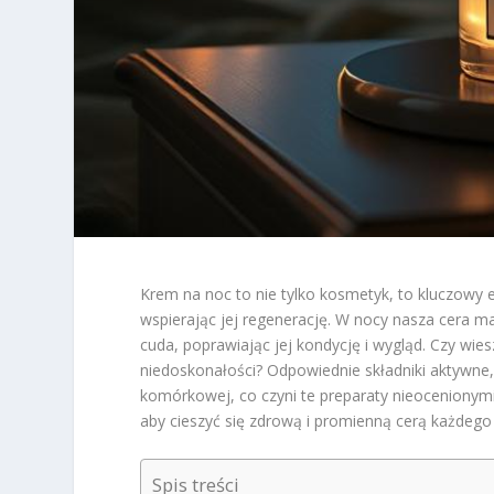
Krem na noc to nie tylko kosmetyk, to kluczowy e
wspierając jej regenerację. W nocy nasza cera
cuda, poprawiając jej kondycję i wygląd. Czy wi
niedoskonałości? Odpowiednie składniki aktywne,
komórkowej, co czyni te preparaty nieocenionymi
aby cieszyć się zdrową i promienną cerą każdego 
Spis treści