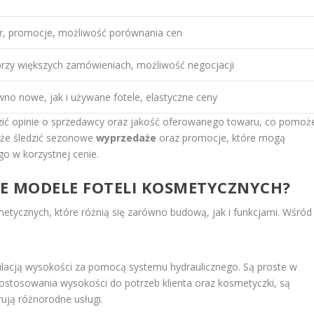
r, promocje, możliwość porównania cen
przy większych zamówieniach, możliwość negocjacji
wno nowe, jak i używane fotele, elastyczne ceny
zić opinie o sprzedawcy oraz jakość oferowanego towaru, co pomoż
kże śledzić sezonowe
wyprzedaże
oraz promocje, które mogą
go w korzystnej cenie.
SZE MODELE FOTELI KOSMETYCZNYCH?
metycznych, które różnią się zarówno budową, jak i funkcjami. Wśród
gulacją wysokości za pomocą systemu hydraulicznego. Są proste w
 dostosowania wysokości do potrzeb klienta oraz kosmetyczki, są
ują różnorodne usługi.