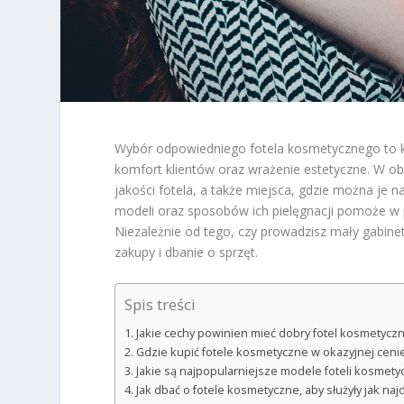
Wybór odpowiedniego fotela kosmetycznego to k
komfort klientów oraz wrażenie estetyczne. W obl
jakości fotela, a także miejsca, gdzie można je
modeli oraz sposobów ich pielęgnacji pomoże w po
Niezależnie od tego, czy prowadzisz mały gabinet,
zakupy i dbanie o sprzęt.
Spis treści
Jakie cechy powinien mieć dobry fotel kosmetycz
Gdzie kupić fotele kosmetyczne w okazyjnej ceni
Jakie są najpopularniejsze modele foteli kosmety
Jak dbać o fotele kosmetyczne, aby służyły jak naj