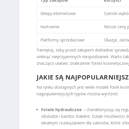
Typ zakupów
Korzyści
Sklepy internetowe
Szeroki wybó
Hurtownie
Niższe ceny 
Platformy sprzedażowe
Okazje, zaró
Pamiętaj, żeby przed zakupem dokładnie sprawd
uniknąć nieprzyjemnych niespodzianek. Warto ta
znacząco ułatwić znalezienie fotela kosmetyczne
JAKIE SĄ NAJPOPULARNIEJ
Na rynku dostępnych jest wiele modeli foteli kos
najpopularniejszych typów można wyróżnić:
Fotele hydrauliczne
– charakteryzują się re
obsłudze i bardzo stabilne. Dzięki możliwości
idealnym rozwiązaniem dla salonów, które ofer