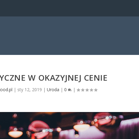
YCZNE W OKAZYJNEJ CENIE
ood.pl
|
sty 12, 2019
|
Uroda
|
0
|