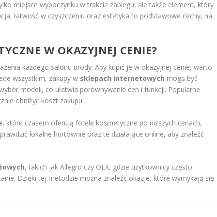
lko miejsce wypoczynku w trakcie zabiegu, ale także element, który
acja, łatwość w czyszczeniu oraz estetyka to podstawowe cechy, na
TYCZNE W OKAZYJNEJ CENIE?
żenia każdego salonu urody. Aby kupić je w okazyjnej cenie, warto
zede wszystkim, zakupy w
sklepach internetowych
mogą być
wybór modeli, co ułatwia porównywanie cen i funkcji. Popularne
znie obniżyć koszt zakupu.
e
, które czasem oferują fotele kosmetyczne po niższych cenach,
rawdzić lokalne hurtownie oraz te działające online, aby znaleźć
ażowych
, takich jak Allegro czy OLX, gdzie użytkownicy często
nie. Dzięki tej metodzie można znaleźć okazje, które wymykają się