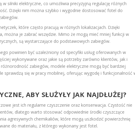
 w silniki elektryczne, co umożliwia precyzyjną regulację różnych
okość. Dzięki nim można szybko i wygodnie dostosować fotel do
 zabiegów.
etyczek, które często pracują w różnych lokalizacjach. Dzięki
ia, można je zabrać wszędzie. Mimo że mogą mieć mniej funkcji w
trycznych, są wystarczające do podstawowych zabiegów.
go powinien być uzależniony od specyfiki usług oferowanych w
ściej wykonywane oraz jakie są potrzeby zarówno klientów, jak i
 różnorodność zabiegów, modele elektryczne mogą być bardziej
e sprawdzą się w pracy mobilnej, oferując wygodę i funkcjonalność 
YCZNE, ABY SŁUŻYŁY JAK NAJDŁUŻEJ?
uczowe jest ich regularne czyszczenie oraz konserwacja. Czystość nie
klientów, dlatego warto stosować odpowiednie środki czyszczące
ania agresywnych chemikaliów, które mogą uszkodzić powierzchnię
wane do materiału, z którego wykonany jest fotel.