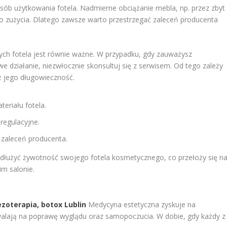
sób użytkowania fotela. Nadmierne obciążanie mebla, np. przez zbyt
o zużycia. Dlatego zawsze warto przestrzegać zaleceń producenta
ch fotela jest równie ważne. W przypadku, gdy zauważysz
owe działanie, niezwłocznie skonsultuj się z serwisem. Od tego zależy
eż jego długowieczność.
eriału fotela.
regulacyjne.
 zaleceń producenta.
dłużyć żywotność swojego fotela kosmetycznego, co przełoży się n
m salonie.
oterapia, botox Lublin
Medycyna estetyczna zyskuje na
zwalają na poprawę wyglądu oraz samopoczucia. W dobie, gdy każdy z