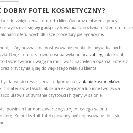
EĆ DOBRY FOTEL KOSMETYCZNY?
ucz do zwiększenia komfortu klientów oraz ułatwienia pracy
tkim wyróżniać się
wygodą
użytkowania. Umożliwia to klientom relak
salonach oferujących dłuższe procedury pielęgnacyjne.
lement, który pozwala na dostosowanie mebla do indywidualnych
yczki. Dzięki temu, zarówno osoba wykonująca
zabieg
, jak i klient,
to także zwrócić uwagę na możliwość nachylenia oparcia. Fotele z
 oraz przyczyniają się do większego relaksu klienta.
y być łatwe do czyszczenia i odporne na
działanie
kosmetyków
.
ki z materiałów takich jak skóra ekologiczna lub inne tworzywa
ąco ułatwia utrzymanie czystości i higieny w salonie.
Fotel powinien harmonizować z wystrojem całego salonu
ferę. Kolor i kształt fotela powinny być dopasowane do stylu
ie.