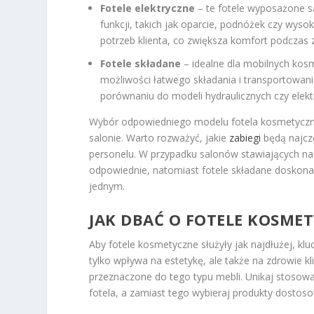
Fotele elektryczne
– te fotele wyposażone są
funkcji, takich jak oparcie, podnóżek czy wys
potrzeb klienta, co zwiększa komfort podczas
Fotele składane
– idealne dla mobilnych kosm
możliwości łatwego składania i transportowan
porównaniu do modeli hydraulicznych czy elek
Wybór odpowiedniego modelu fotela kosmetyczne
salonie. Warto rozważyć, jakie
zabiegi
będą najczę
personelu. W przypadku salonów stawiających na
odpowiednie, natomiast fotele składane doskonal
jednym.
JAK DBAĆ O FOTELE KOSMET
Aby fotele kosmetyczne służyły jak najdłużej, kl
tylko wpływa na estetykę, ale także na zdrowie 
przeznaczone do tego typu mebli. Unikaj stosow
fotela, a zamiast tego wybieraj produkty dostoso