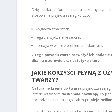
Dzięki unikalnej formule naturalne kremy stymulu
stosowanie przynosi szereg korzyści:
wygładza zmarszczki,
reguluje wydzielanie sebum,
pomaga w walce z problemami skórnymi.
Z tego powodu warto rozważyć ich dodanie d
dbania o zdrowie oraz estetykę skóry.
JAKIE KORZYŚCI PŁYNĄ Z
TWARZY?
Naturalne kremy do twarzy
przynoszą szereg 
Przede wszystkim
doskonale nawilżają
, co jes
pochodzenia naturalnego, takim jak
oleje roślin
Inną istotną zaletą tych produktów jest ich
d dzi