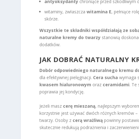
antyoksydanty
chroniące przed szkodliwym 
witaminy, zwłaszcza
witamina E
, pełniące r
skórze.
Wszystkie te składniki współdziałają ze sob
naturalne kremy do twarzy
stanowią doskonały
dodatków.
JAK DOBRAĆ NATURALNY
K
Dobór odpowiedniego naturalnego kremu d
dla efektywnej pielęgnacji.
Cera sucha
wymaga sz
kwasem hialuronowym
oraz
ceramidami
. Te
poprawia jej kondycję.
Jeżeli masz
cerę mieszaną
, najlepszym wyborem
korzystnie jest używać dwóch różnych kremów – 
twarzy. Osoby z
cerą wrażliwą
powinny postawić
skutecznie redukują podrażnienia i zaczerwienieni