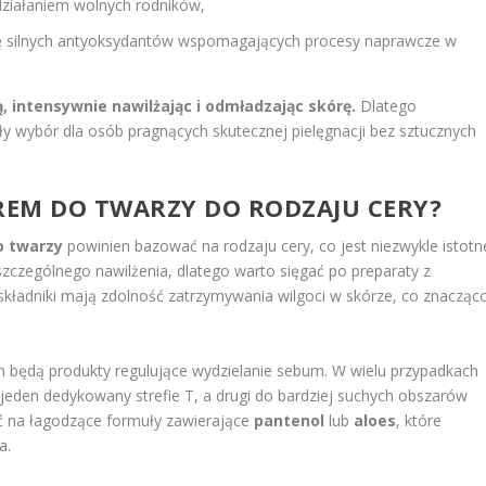
działaniem wolnych rodników,
olę silnych antyoksydantów wspomagających procesy naprawcze w
ą, intensywnie nawilżając i odmładzając skórę.
Dlatego
 wybór dla osób pragnących skutecznej pielęgnacji bez sztucznych
REM DO TWARZY
DO RODZAJU CERY?
o twarzy
powinien bazować na rodzaju cery, co jest niezwykle istotn
czególnego nawilżenia, dlatego warto sięgać po preparaty z
 składniki mają zdolność zatrzymywania wilgoci w skórze, co znacząc
 będą produkty regulujące wydzielanie sebum. W wielu przypadkach
jeden dedykowany strefie T, a drugi do bardziej suchych obszarów
 na łagodzące formuły zawierające
pantenol
lub
aloes
, które
a.