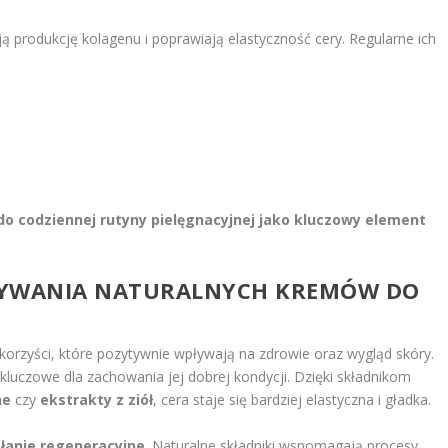
ją produkcję kolagenu i poprawiają elastyczność cery. Regularne ich
o codziennej rutyny pielęgnacyjnej jako kluczowy element
 UŻYWANIA NATURALNYCH KREMÓW DO
korzyści, które pozytywnie wpływają na zdrowie oraz wygląd skóry.
t kluczowe dla zachowania jej dobrej kondycji. Dzięki składnikom
ne
czy
ekstrakty z ziół
, cera staje się bardziej elastyczna i gładka.
ałanie regeneracyjne
. Naturalne składniki wspomagają procesy