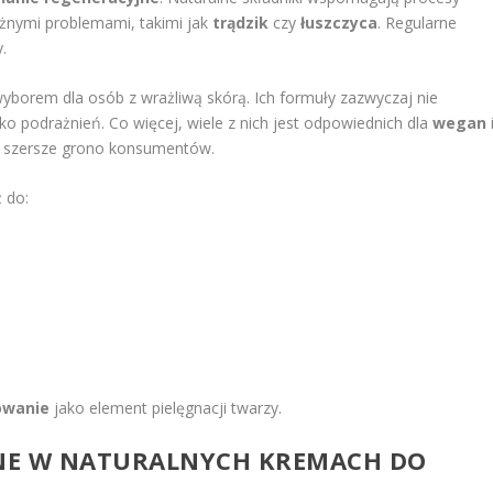
żnymi problemami, takimi jak
trądzik
czy
łuszczyca
. Regularne
.
borem dla osób z wrażliwą skórą. Ich formuły zazwyczaj nie
o podrażnień. Co więcej, wiele z nich jest odpowiednich dla
wegan
mi szersze grono konsumentów.
 do:
owanie
jako element pielęgnacji twarzy.
WNE W NATURALNYCH KREMACH DO