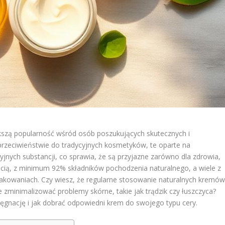
kszą popularność wśród osób poszukujących skutecznych i
przeciwieństwie do tradycyjnych kosmetyków, te oparte na
yjnych substancji, co sprawia, że są przyjazne zarówno dla zdrowia,
ością, z minimum 92% składników pochodzenia naturalnego, a wiele z
pakowaniach. Czy wiesz, że regularne stosowanie naturalnych kremó
e zminimalizować problemy skórne, takie jak trądzik czy łuszczyca?
lęgnację i jak dobrać odpowiedni krem do swojego typu cery.