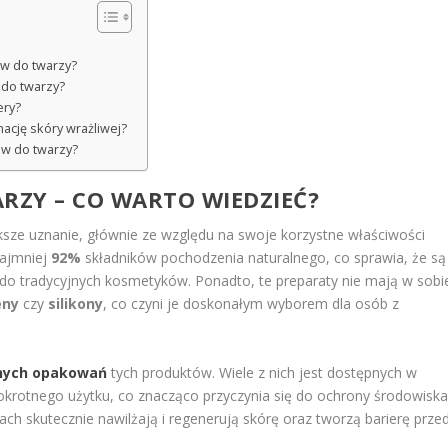
ów do twarzy?
 do twarzy?
ery?
ację skóry wrażliwej?
ów do twarzy?
ZY – CO WARTO WIEDZIEĆ?
ksze uznanie, głównie ze względu na swoje korzystne właściwości
najmniej
92%
składników pochodzenia naturalnego, co sprawia, że są
 do tradycyjnych kosmetyków. Ponadto, te preparaty nie mają w sobi
eny
czy
silikony
, co czyni je doskonałym wyborem dla osób z
nych opakowań
tych produktów. Wiele z nich jest dostępnych w
lokrotnego użytku, co znacząco przyczynia się do ochrony środowiska
ch skutecznie nawilżają i regenerują skórę oraz tworzą barierę prze