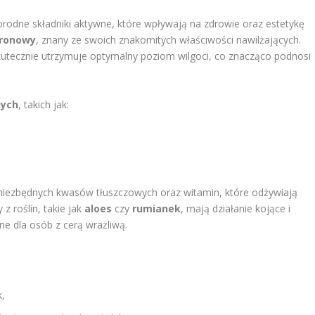
rodne składniki aktywne, które wpływają na zdrowie oraz estetykę
uronowy
, znany ze swoich znakomitych właściwości nawilżających.
kutecznie utrzymuje optymalny poziom wilgoci, co znacząco podnosi
nych
, takich jak:
 niezbędnych kwasów tłuszczowych oraz witamin, które odżywiają
 z roślin, takie jak
aloes
czy
rumianek
, mają działanie kojące i
ne dla osób z cerą wrażliwą.
k,