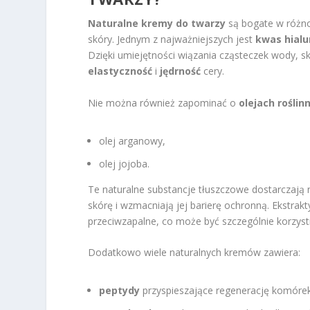
Naturalne kremy do twarzy
są bogate w różno
skóry. Jednym z najważniejszych jest
kwas hial
Dzięki umiejętności wiązania cząsteczek wody, s
elastyczność
i
jędrność
cery.
Nie można również zapominać o
olejach roślin
olej arganowy,
olej jojoba.
Te naturalne substancje tłuszczowe dostarczają
skórę i wzmacniają jej barierę ochronną. Ekstrakty
przeciwzapalne, co może być szczególnie korzyst
Dodatkowo wiele naturalnych kremów zawiera:
peptydy
przyspieszające regenerację komóre