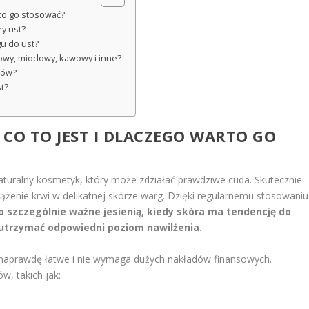
rto go stosować?
ry ust?
u do ust?
rowy, miodowy, kawowy i inne?
ków?
t?
CO TO JEST I DLACZEGO WARTO GO
naturalny kosmetyk, który może zdziałać prawdziwe cuda. Skutecznie
żenie krwi w delikatnej skórze warg. Dzięki regularnemu stosowaniu
o szczególnie ważne jesienią, kiedy skóra ma tendencję do
 utrzymać odpowiedni poziom nawilżenia.
naprawdę łatwe i nie wymaga dużych nakładów finansowych.
w, takich jak: