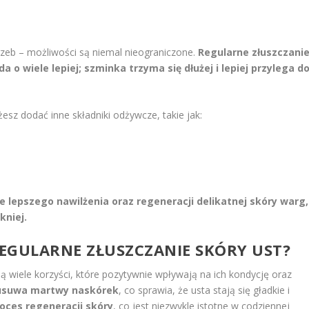
eb – możliwości są niemal nieograniczone.
Regularne złuszczani
a o wiele lepiej; szminka trzyma się dłużej i lepiej przylega d
esz dodać inne składniki odżywcze, takie jak:
e lepszego nawilżenia oraz regeneracji delikatnej skóry warg,
kniej.
REGULARNE ZŁUSZCZANIE SKÓRY UST?
ą wiele korzyści, które pozytywnie wpływają na ich kondycję oraz
 usuwa martwy naskórek
, co sprawia, że usta stają się gładkie i
oces regeneracji skóry
, co jest niezwykle istotne w codziennej