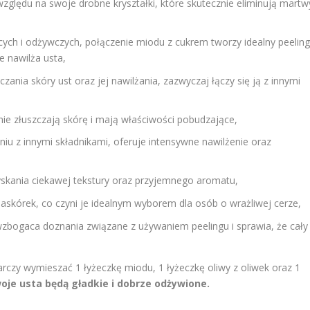
względu na swoje drobne kryształki, które skutecznie eliminują martw
cych i odżywczych, połączenie miodu z cukrem tworzy idealny peeling
e nawilża usta,
zania skóry ust oraz jej nawilżania, zazwyczaj łączy się ją z innymi
nie złuszczają skórę i mają właściwości pobudzające,
iu z innymi składnikami, oferuje intensywne nawilżenie oraz
skania ciekawej tekstury oraz przyjemnego aromatu,
askórek, co czyni je idealnym wyborem dla osób o wrażliwej cerze,
wzbogaca doznania związane z używaniem peelingu i sprawia, że cały
rczy wymieszać 1 łyżeczkę miodu, 1 łyżeczkę oliwy z oliwek oraz 1
oje usta będą gładkie i dobrze odżywione.