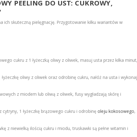
OWY PEELING DO UST: CUKROWY,
?
 ich skuteczną pielęgnację. Przygotowanie kilku wariantów w
ego cukru z 1 łyżeczką oliwy z oliwek, masuj usta przez kilka minut
 łyżeczkę oliwy z oliwek oraz odrobinę cukru, nałóż na usta i wykona
wowych z miodem lub oliwą z oliwek, fusy wygładzają skórę i
z cytryny, 1 łyżeczkę brązowego cukru i odrobinę
oleju kokosowego
,
ę z niewielką ilością cukru i miodu, truskawki są pełne witamin i