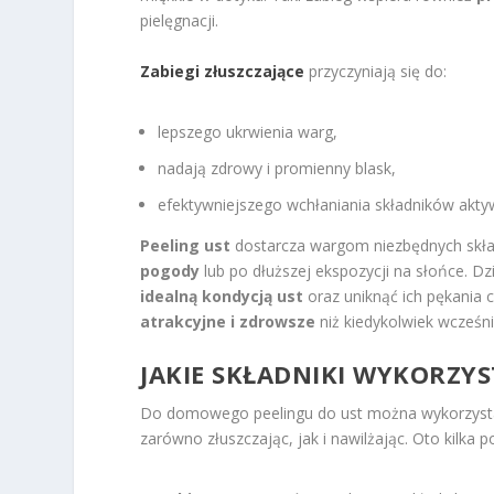
pielęgnacji.
Zabiegi złuszczające
przyczyniają się do:
lepszego ukrwienia warg,
nadają zdrowy i promienny blask,
efektywniejszego wchłaniania składników akt
Peeling ust
dostarcza wargom niezbędnych skła
pogody
lub po dłuższej ekspozycji na słońce. D
idealną kondycją ust
oraz uniknąć ich pękania c
atrakcyjne i zdrowsze
niż kiedykolwiek wcześni
JAKIE SKŁADNIKI WYKORZY
Do domowego peelingu do ust można wykorzystać 
zarówno złuszczając, jak i nawilżając. Oto kilka p