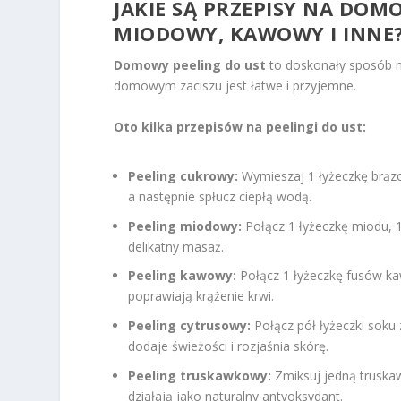
JAKIE SĄ PRZEPISY NA DOM
MIODOWY, KAWOWY I INNE
Domowy peeling do ust
to doskonały sposób na
domowym zaciszu jest łatwe i przyjemne.
Oto kilka przepisów na peelingi do ust:
Peeling cukrowy:
Wymieszaj 1 łyżeczkę brązow
a następnie spłucz ciepłą wodą.
Peeling miodowy:
Połącz 1 łyżeczkę miodu, 1
delikatny masaż.
Peeling kawowy:
Połącz 1 łyżeczkę fusów ka
poprawiają krążenie krwi.
Peeling cytrusowy:
Połącz pół łyżeczki soku 
dodaje świeżości i rozjaśnia skórę.
Peeling truskawkowy:
Zmiksuj jedną truskawk
działają jako naturalny antyoksydant.