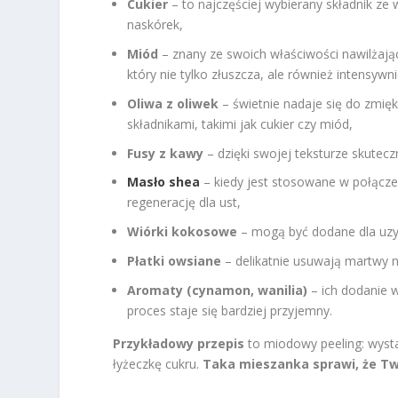
Cukier
– to najczęściej wybierany składnik ze 
naskórek,
Miód
– znany ze swoich właściwości nawilżają
który nie tylko złuszcza, ale również intensywni
Oliwa z oliwek
– świetnie nadaje się do zmiękc
składnikami, takimi jak cukier czy miód,
Fusy z kawy
– dzięki swojej teksturze skutecz
Masło shea
– kiedy jest stosowane w połączen
regenerację dla ust,
Wiórki kokosowe
– mogą być dodane dla uzy
Płatki owsiane
– delikatnie usuwają martwy n
Aromaty (cynamon, wanilia)
– ich dodanie 
proces staje się bardziej przyjemny.
Przykładowy przepis
to miodowy peeling: wysta
łyżeczkę cukru.
Taka mieszanka sprawi, że Tw