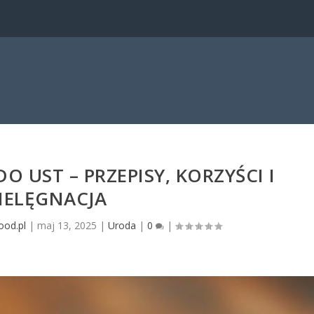
 UST – PRZEPISY, KORZYŚCI I
IELĘGNACJA
ood.pl
|
maj 13, 2025
|
Uroda
|
0
|