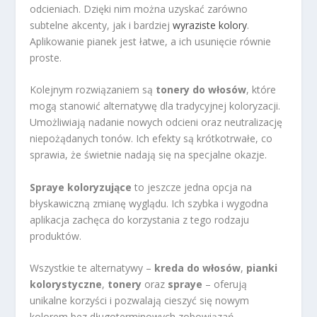
odcieniach. Dzięki nim można uzyskać zarówno
subtelne akcenty, jak i bardziej
wyraziste kolory
.
Aplikowanie pianek jest łatwe, a ich usunięcie równie
proste.
Kolejnym rozwiązaniem są
tonery do włosów
, które
mogą stanowić alternatywę dla tradycyjnej koloryzacji.
Umożliwiają nadanie nowych odcieni oraz neutralizację
niepożądanych tonów. Ich efekty są krótkotrwałe, co
sprawia, że świetnie nadają się na specjalne okazje.
Spraye koloryzujące
to jeszcze jedna opcja na
błyskawiczną zmianę wyglądu. Ich szybka i wygodna
aplikacja zachęca do korzystania z tego rodzaju
produktów.
Wszystkie te alternatywy –
kreda do włosów
,
pianki
kolorystyczne
,
tonery
oraz
spraye
– oferują
unikalne korzyści i pozwalają cieszyć się nowym
kolorem bez długoterminowych zobowiązań.