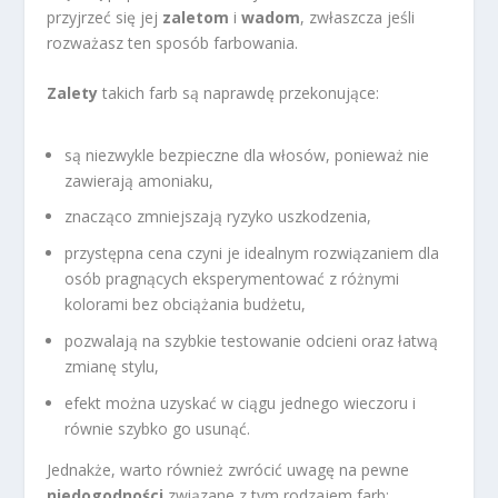
przyjrzeć się jej
zaletom
i
wadom
, zwłaszcza jeśli
rozważasz ten sposób farbowania.
Zalety
takich farb są naprawdę przekonujące:
są niezwykle bezpieczne dla włosów, ponieważ nie
zawierają amoniaku,
znacząco zmniejszają ryzyko uszkodzenia,
przystępna cena czyni je idealnym rozwiązaniem dla
osób pragnących eksperymentować z różnymi
kolorami bez obciążania budżetu,
pozwalają na szybkie testowanie odcieni oraz łatwą
zmianę stylu,
efekt można uzyskać w ciągu jednego wieczoru i
równie szybko go usunąć.
Jednakże, warto również zwrócić uwagę na pewne
niedogodności
związane z tym rodzajem farb: