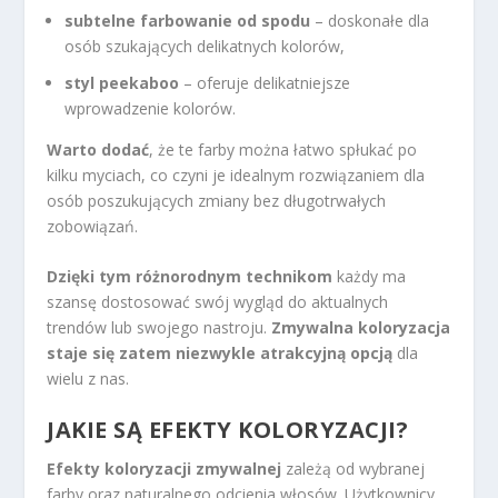
subtelne farbowanie od spodu
– doskonałe dla
osób szukających delikatnych kolorów,
styl peekaboo
– oferuje delikatniejsze
wprowadzenie kolorów.
Warto dodać
, że te farby można łatwo spłukać po
kilku myciach, co czyni je idealnym rozwiązaniem dla
osób poszukujących zmiany bez długotrwałych
zobowiązań.
Dzięki tym różnorodnym technikom
każdy ma
szansę dostosować swój wygląd do aktualnych
trendów lub swojego nastroju.
Zmywalna koloryzacja
staje się zatem niezwykle atrakcyjną opcją
dla
wielu z nas.
JAKIE SĄ EFEKTY KOLORYZACJI?
Efekty koloryzacji zmywalnej
zależą od wybranej
farby oraz naturalnego odcienia włosów. Użytkownicy